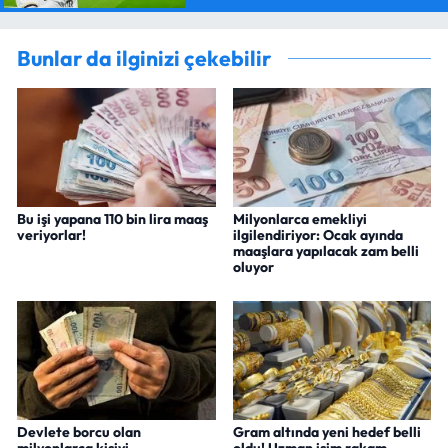
Bunlar da ilginizi çekebilir
Bu işi yapana 110 bin lira maaş
Milyonlarca emekliyi
veriyorlar!
ilgilendiriyor: Ocak ayında
maaşlara yapılacak zam belli
oluyor
Devlete borcu olan
Gram altında yeni hedef belli