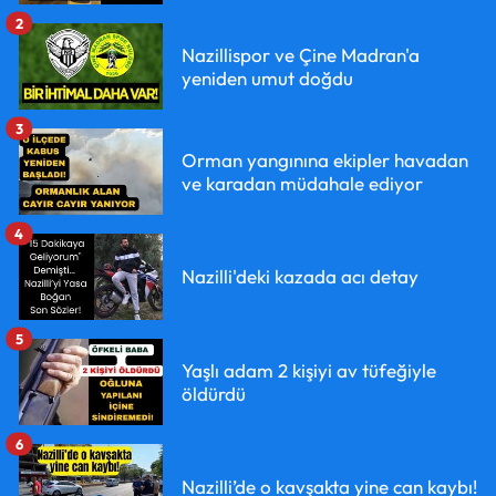
2
Nazillispor ve Çine Madran'a
yeniden umut doğdu
3
Orman yangınına ekipler havadan
ve karadan müdahale ediyor
4
Nazilli'deki kazada acı detay
5
Yaşlı adam 2 kişiyi av tüfeğiyle
öldürdü
6
Nazilli’de o kavşakta yine can kaybı!