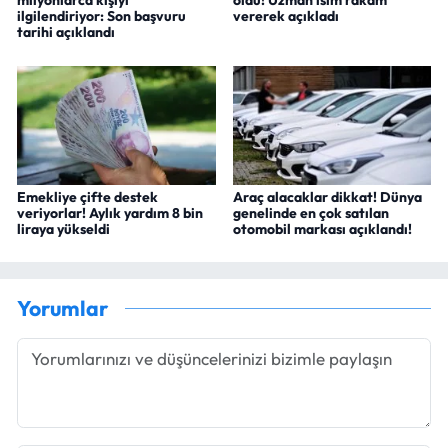
milyonlarca kişiyi
oldu! Uzman isim rakam
ilgilendiriyor: Son başvuru
vererek açıkladı
tarihi açıklandı
Emekliye çifte destek
Araç alacaklar dikkat! Dünya
veriyorlar! Aylık yardım 8 bin
genelinde en çok satılan
liraya yükseldi
otomobil markası açıklandı!
Yorumlar