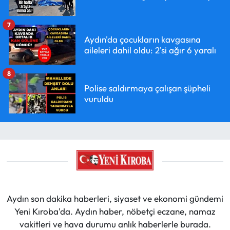
7
Aydın'da çocukların kavgasına
aileleri dahil oldu: 2'si ağır 6 yaralı
8
Polise saldırmaya çalışan şüpheli
vuruldu
Aydın son dakika haberleri, siyaset ve ekonomi gündemi
Yeni Kıroba'da. Aydın haber, nöbetçi eczane, namaz
vakitleri ve hava durumu anlık haberlerle burada.