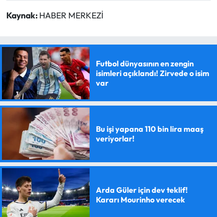
Kaynak:
HABER MERKEZİ
Futbol dünyasının en zengin
isimleri açıklandı! Zirvede o isim
var
Bu işi yapana 110 bin lira maaş
veriyorlar!
Arda Güler için dev teklif!
Kararı Mourinho verecek