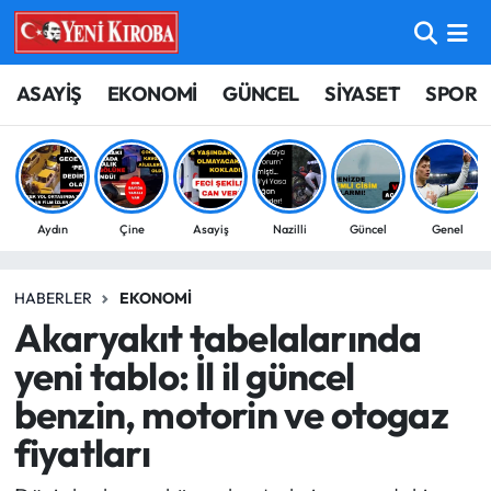
ASAYİŞ
Aydın Nöbetçi Eczaneler
ASAYİŞ
EKONOMİ
GÜNCEL
SİYASET
SPOR
BİLİM-TEKNOLOJİ
Aydın Hava Durumu
ÇEVRE
Aydin Namaz Vakitleri
Aydın
Çine
Asayiş
Nazilli
Güncel
Genel
DÜNYA
Aydın Trafik Yoğunluk Haritası
HABERLER
EKONOMI
EĞİTİM
Süper Lig Puan Durumu ve Fikstür
Akaryakıt tabelalarında
EKONOMİ
Tüm Manşetler
yeni tablo: İl il güncel
benzin, motorin ve otogaz
GÜNCEL
Son Dakika Haberleri
fiyatları
GÜNDEM
Haber Arşivi