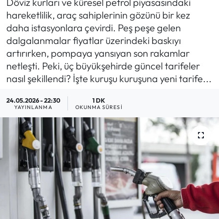
Döviz kurları ve küresel petrol piyasasındaki
hareketlilik, araç sahiplerinin gözünü bir kez
MAGAZİN
daha istasyonlara çevirdi. Peş peşe gelen
dalgalanmalar fiyatlar üzerindeki baskıyı
SAĞLIK
artırırken, pompaya yansıyan son rakamlar
netleşti. Peki, üç büyükşehirde güncel tarifeler
SİYASET
nasıl şekillendi? İşte kuruşu kuruşuna yeni tarife...
SPOR
24.05.2026 - 22:30
1 DK
YAYINLANMA
OKUNMA SÜRESI
TARIM
TURİZM
YAŞAM
RESMİ İLANLAR
HABER İLAN