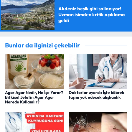
Akdeniz beşik gibi sallanıyor!
Uzman isimden kritik açıklama
geldi
Bunlar da ilginizi çekebilir
Agar Agar Nedir, Ne İşe Yarar?
Doktorlar uyardı: İşte böbrek
Bitkisel Jelatin Agar Agar
taşını yok edecek alışkanlık
Nerede Kullanılır?