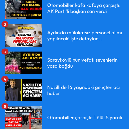
Otomobiller kafa kafaya çarpıştı:
AK Parti'li başkan can verdi
2
Aydın'da mülakatsız personel alımı
yapılacak! İşte detaylar...
3
Sarayköylü'nün vefatı sevenlerini
yasa boğdu
4
Nazilli’de 16 yaşındaki gençten acı
haber
5
Otomobiller çarpıştı: 1 ölü, 5 yaralı