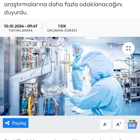
araştırmalarına daha fazla odaklanacağını
MAGAZİN
duyurdu.
10.01.2024 - 09:47
1 DK
SAĞLIK
YAYINLANMA
OKUNMA SÜRESI
SİYASET
SPOR
TARIM
TURİZM
YAŞAM
RESMİ İLANLAR
Paylaş
-
+
A
A
HABER İLAN