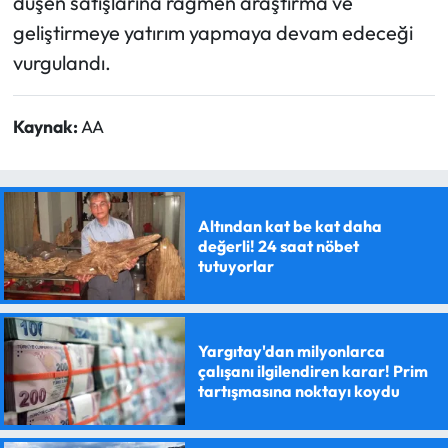
düşen satışlarına rağmen araştırma ve
geliştirmeye yatırım yapmaya devam edeceği
vurgulandı.
Kaynak:
AA
Altından kat be kat daha
değerli! 24 saat nöbet
tutuyorlar
Yargıtay'dan milyonlarca
çalışanı ilgilendiren karar! Prim
tartışmasına noktayı koydu