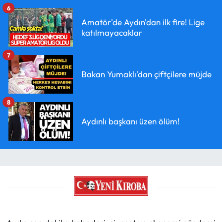
6
Amatör'de Aydın'dan ilk fire! Lige
katılmayacaklar
7
Bakan Yumaklı'dan çiftçilere müjde
8
Aydınlı başkanı üzen ölüm!