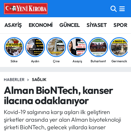
ASAYİŞ
Aydın Nöbetçi Eczaneler
ASAYİŞ
EKONOMİ
GÜNCEL
SİYASET
SPOR
BİLİM-TEKNOLOJİ
Aydın Hava Durumu
ÇEVRE
Aydin Namaz Vakitleri
Söke
Aydın
Çine
Asayiş
Buharkent
Germencik
DÜNYA
Aydın Trafik Yoğunluk Haritası
HABERLER
SAĞLIK
EĞİTİM
Süper Lig Puan Durumu ve Fikstür
Alman BioNTech, kanser
EKONOMİ
Tüm Manşetler
ilacına odaklanıyor
Kovid-19 salgınına karşı aşıları ilk geliştiren
GÜNCEL
Son Dakika Haberleri
şirketler arasında yer alan Alman biyoteknoloji
şirketi BioNTech, gelecek yıllarda kanser
GÜNDEM
Haber Arşivi