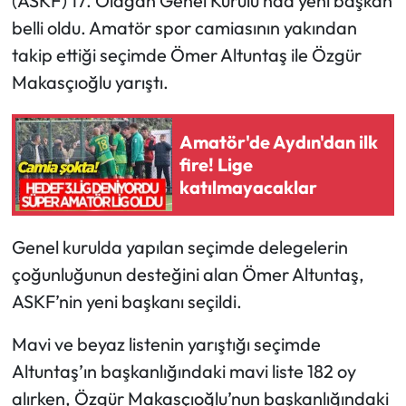
(ASKF) 17. Olağan Genel Kurulu’nda yeni başkan
belli oldu. Amatör spor camiasının yakından
takip ettiği seçimde Ömer Altuntaş ile Özgür
Makasçıoğlu yarıştı.
Amatör'de Aydın'dan ilk
fire! Lige
katılmayacaklar
Genel kurulda yapılan seçimde delegelerin
çoğunluğunun desteğini alan Ömer Altuntaş,
ASKF’nin yeni başkanı seçildi.
Mavi ve beyaz listenin yarıştığı seçimde
Altuntaş’ın başkanlığındaki mavi liste 182 oy
alırken, Özgür Makasçıoğlu’nun başkanlığındaki