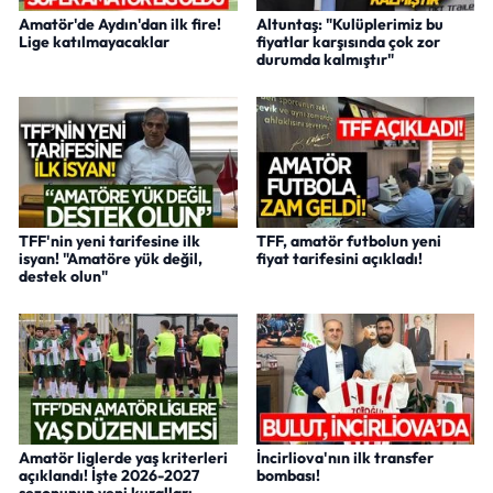
Amatör'de Aydın'dan ilk fire!
Altuntaş: "Kulüplerimiz bu
Lige katılmayacaklar
fiyatlar karşısında çok zor
durumda kalmıştır"
TFF'nin yeni tarifesine ilk
TFF, amatör futbolun yeni
isyan! "Amatöre yük değil,
fiyat tarifesini açıkladı!
destek olun"
Amatör liglerde yaş kriterleri
İncirliova'nın ilk transfer
açıklandı! İşte 2026-2027
bombası!
sezonunun yeni kuralları