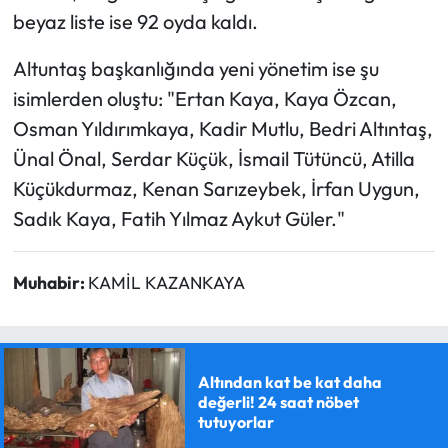
beyaz liste ise 92 oyda kaldı.
Altuntaş başkanlığında yeni yönetim ise şu
isimlerden oluştu: "Ertan Kaya, Kaya Özcan,
Osman Yıldırımkaya, Kadir Mutlu, Bedri Altıntaş,
Ünal Önal, Serdar Küçük, İsmail Tütüncü, Atilla
Küçükdurmaz, Kenan Sarızeybek, İrfan Uygun,
Sadık Kaya, Fatih Yılmaz Aykut Güler."
Muhabir:
KAMİL KAZANKAYA
Altından kat be kat daha
değerli! 24 saat nöbet
tutuyorlar