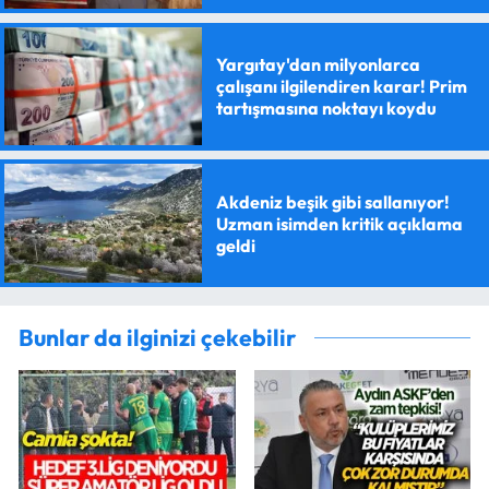
Yargıtay'dan milyonlarca
çalışanı ilgilendiren karar! Prim
tartışmasına noktayı koydu
Akdeniz beşik gibi sallanıyor!
Uzman isimden kritik açıklama
geldi
Bunlar da ilginizi çekebilir