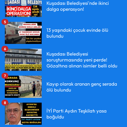
Kuşadası Belediyesi'nde ikinci
dalga operasyon!
5
13 yaşındaki çocuk evinde ölü
bulundu
6
Kuşadası Belediyesi
soruşturmasında yeni perde!
Gözaltına alınan isimler belli oldu
7
Kayıp olarak aranan genç serada
ölü bulundu
8
İYİ Parti Aydın Teşkilatı yasa
boğuldu