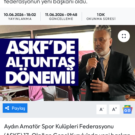
federasyonun yeni başkanı oldu.
MAGAZİN
10.06.2026 - 18:02
11.06.2026 - 09:48
1 DK
YAYINLANMA
GÜNCELLEME
OKUNMA SÜRESI
SAĞLIK
SİYASET
SPOR
TARIM
TURİZM
YAŞAM
Paylaş
-
+
A
A
RESMİ İLANLAR
Aydın Amatör Spor Kulüpleri Federasyonu
HABER İLAN