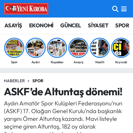
ASAYİŞ
Aydın Nöbetçi Eczaneler
ASAYİŞ
EKONOMİ
GÜNCEL
SİYASET
SPOR
BİLİM-TEKNOLOJİ
Aydın Hava Durumu
ÇEVRE
Aydin Namaz Vakitleri
Spor
Aydın
Kuşadası
Asayiş
Nazilli
Kuyucak
DÜNYA
Aydın Trafik Yoğunluk Haritası
HABERLER
SPOR
EĞİTİM
Süper Lig Puan Durumu ve Fikstür
ASKF’de Altuntaş dönemi!
EKONOMİ
Tüm Manşetler
Aydın Amatör Spor Kulüpleri Federasyonu’nun
(ASKF) 17. Olağan Genel Kurulu’nda başkanlık
GÜNCEL
Son Dakika Haberleri
yarışını Ömer Altuntaş kazandı. Mavi listeyle
seçime giren Altuntaş, 182 oy alarak
GÜNDEM
Haber Arşivi