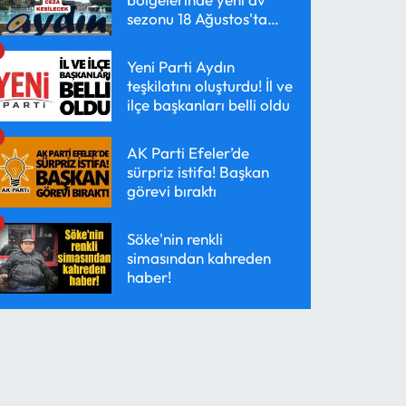
sezonu 18 Ağustos'ta
başlayacak
Yeni Parti Aydın
teşkilatını oluşturdu! İl ve
ilçe başkanları belli oldu
AK Parti Efeler’de
sürpriz istifa! Başkan
görevi bıraktı
Söke'nin renkli
simasından kahreden
haber!