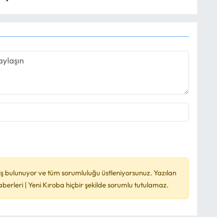
ş bulunuyor ve tüm sorumluluğu üstleniyorsunuz. Yazılan
rleri | Yeni Kıroba hiçbir şekilde sorumlu tutulamaz.