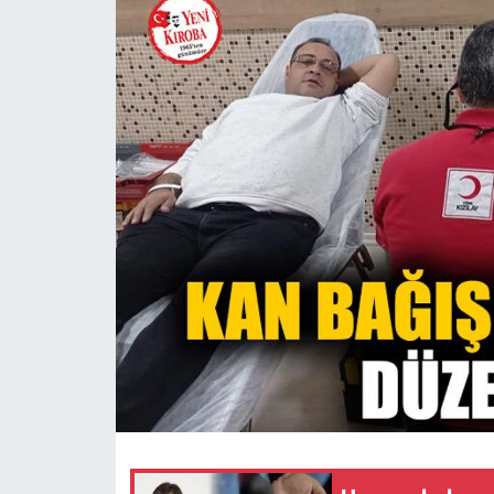
MAGAZİN
SAĞLIK
SİYASET
SPOR
TARIM
TURİZM
YAŞAM
RESMİ İLANLAR
HABER İLAN