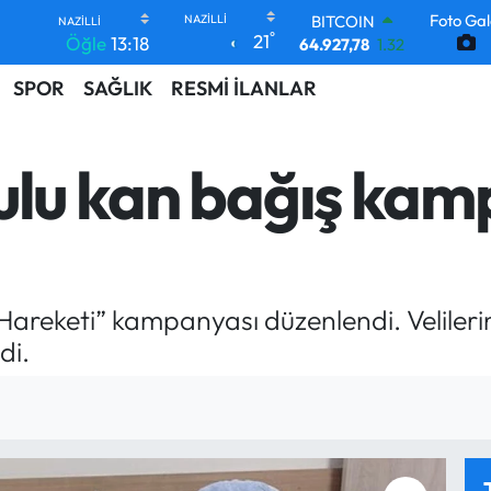
Foto Gal
64.927,78
1.32
°
21
Öğle
13:18
DOLAR
47,5971
0.05
SPOR
SAĞLIK
RESMİ İLANLAR
EURO
55,1336
0.18
STERLİN
64,2534
0.22
ulu kan bağış ka
GRAM ALTIN
6527.85
0.54
BİST100
13.703
11
k Hareketi” kampanyası düzenlendi. Velileri
di.