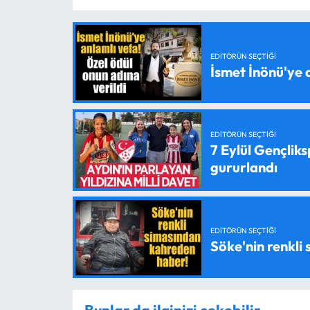
EDITÖRÜN SEÇTIĞI
İsmet İnönü'ye 
EDITÖRÜN SEÇTIĞI
7 Eylül Gençlik
gururlandı
EDITÖRÜN SEÇTIĞI
Söke'nin renkli