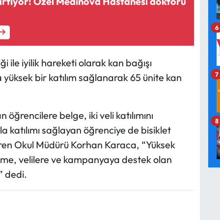
artıyor! Özel Medinova Hastanesi doktoru
6
ği ile iyilik hareketi olarak kan bağışı
7
üksek bir katılım sağlanarak 65 ünite kan
öğrencilere belge, iki veli katılımını
8
 katılımı sağlayan öğrenciye de bisiklet
 veren Okul Müdürü Korhan Karaca, “Yüksek
rime, velilere ve kampanyaya destek olan
” dedi.