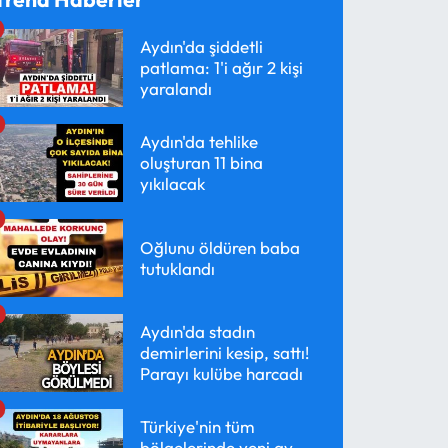
Aydın'da şiddetli
patlama: 1'i ağır 2 kişi
yaralandı
Aydın'da tehlike
oluşturan 11 bina
yıkılacak
Oğlunu öldüren baba
tutuklandı
Aydın'da stadın
demirlerini kesip, sattı!
Parayı kulübe harcadı
Türkiye'nin tüm
bölgelerinde yeni av