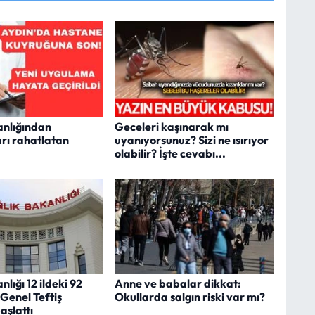
anlığından
Geceleri kaşınarak mı
rı rahatlatan
uyanıyorsunuz? Sizi ne ısırıyor
olabilir? İşte cevabı...
nlığı 12 ildeki 92
Anne ve babalar dikkat:
Genel Teftiş
Okullarda salgın riski var mı?
aşlattı