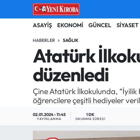
ASAYİŞ
Aydın Nöbetçi Eczaneler
ASAYİŞ
EKONOMİ
GÜNCEL
SİYASET
BİLİM-TEKNOLOJİ
Aydın Hava Durumu
HABERLER
SAĞLIK
Atatürk İlkok
ÇEVRE
Aydin Namaz Vakitleri
düzenledi
DÜNYA
Aydın Trafik Yoğunluk Haritası
EĞİTİM
Süper Lig Puan Durumu ve Fikstür
Çine Atatürk İlkokulunda, “İyili
öğrencilere çeşitli hediyeler veril
EKONOMİ
Tüm Manşetler
02.01.2024 - 11:45
1 DK
GÜNCEL
Son Dakika Haberleri
YAYINLANMA
OKUNMA SÜRESI
GÜNDEM
Haber Arşivi