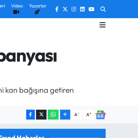
eri
Video
Yazarlar
mpanyası
ni kan bağışına getiren
-
+
A
A
Trend Haberler