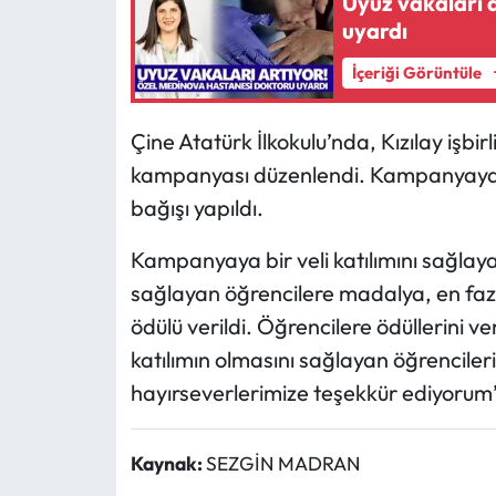
Uyuz vakaları 
uyardı
İçeriği Görüntüle
Çine Atatürk İlkokulu’nda, Kızılay işbirli
kampanyası düzenlendi. Kampanyaya y
bağışı yapıldı.
Kampanyaya bir veli katılımını sağlayan 
sağlayan öğrencilere madalya, en fazla
ödülü verildi. Öğrencilere ödüllerini
katılımın olmasını sağlayan öğrencile
hayırseverlerimize teşekkür ediyorum
Kaynak:
SEZGİN MADRAN