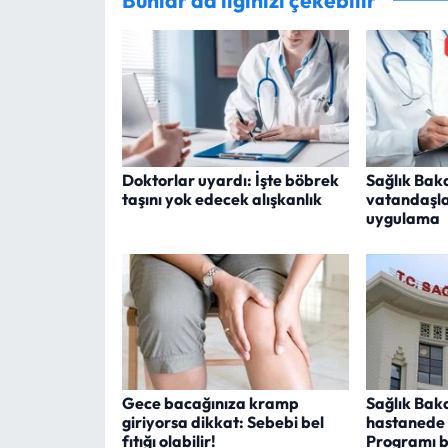
Bunlar da ilginizi çekebilir
Doktorlar uyardı: İşte böbrek
Sağlık Bak
taşını yok edecek alışkanlık
vatandaşla
uygulama
Gece bacağınıza kramp
Sağlık Baka
giriyorsa dikkat: Sebebi bel
hastanede 
fıtığı olabilir!
Programı b