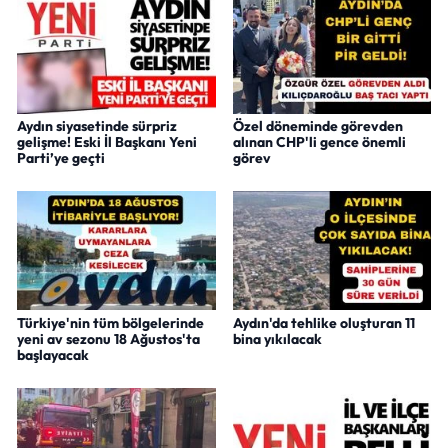
Aydın siyasetinde sürpriz
Özel döneminde görevden
gelişme! Eski İl Başkanı Yeni
alınan CHP'li gence önemli
Parti’ye geçti
görev
Türkiye'nin tüm bölgelerinde
Aydın'da tehlike oluşturan 11
yeni av sezonu 18 Ağustos'ta
bina yıkılacak
başlayacak