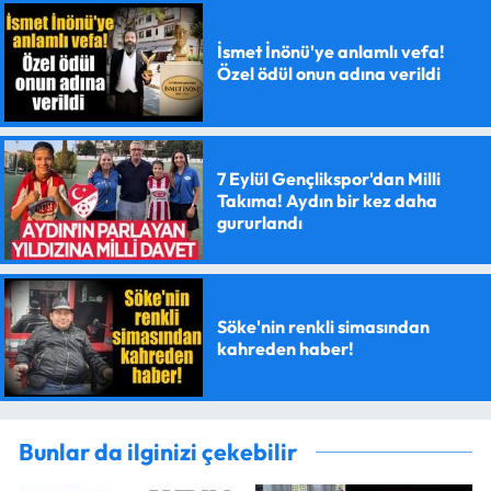
İsmet İnönü'ye anlamlı vefa!
Özel ödül onun adına verildi
7 Eylül Gençlikspor'dan Milli
Takıma! Aydın bir kez daha
gururlandı
Söke'nin renkli simasından
kahreden haber!
Bunlar da ilginizi çekebilir