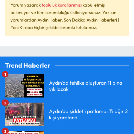
Yorum yazarak
topluluk kurallarımızı
kabul etmiş
bulunuyor ve tüm sorumluluğu üstleniyorsunuz. Yazılan
yorumlardan Aydın Haber, Son Dakika Aydın Haberleri |
Yeni Kıroba hiçbir şekilde sorumlu tutulamaz.
Trend Haberler
1
Aydın'da tehlike oluşturan 11 bina
yıkılacak
2
Aydın'da şiddetli patlama: 1'i ağır 2
kişi yaralandı
3