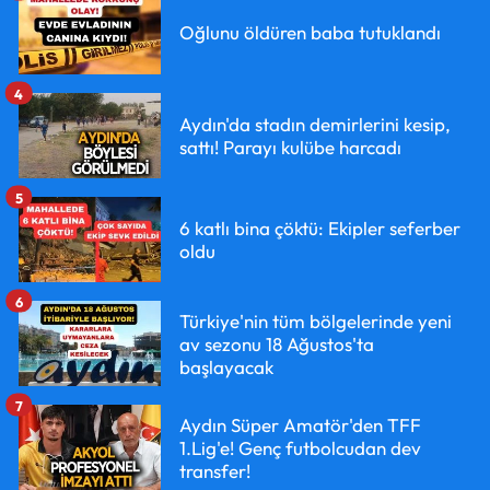
Oğlunu öldüren baba tutuklandı
4
Aydın'da stadın demirlerini kesip,
sattı! Parayı kulübe harcadı
5
6 katlı bina çöktü: Ekipler seferber
oldu
6
Türkiye'nin tüm bölgelerinde yeni
av sezonu 18 Ağustos'ta
başlayacak
7
Aydın Süper Amatör'den TFF
1.Lig'e! Genç futbolcudan dev
transfer!