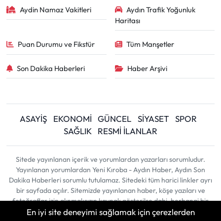
Aydin Namaz Vakitleri
Aydın Trafik Yoğunluk
Haritası
Puan Durumu ve Fikstür
Tüm Manşetler
Son Dakika Haberleri
Haber Arşivi
ASAYİŞ
EKONOMİ
GÜNCEL
SİYASET
SPOR
SAĞLIK
RESMİ İLANLAR
Sitede yayınlanan içerik ve yorumlardan yazarları sorumludur.
Yayınlanan yorumlardan Yeni Kıroba - Aydın Haber, Aydın Son
Dakika Haberleri sorumlu tutulamaz. Sitedeki tüm harici linkler ayrı
bir sayfada açılır. Sitemizde yayınlanan haber, köşe yazıları ve
fotoğraflar izin alınmaksızın kaynak gösterilse dahi, herhangi bir
En iyi site deneyimi sağlamak için çerezlerden
ortamda kullanılamaz ve yayınlanamaz