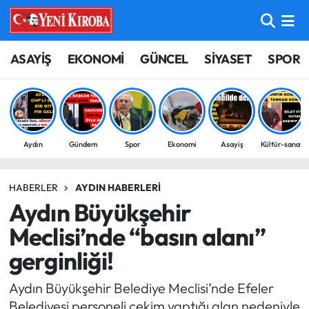
ASAYİŞ
Aydın Nöbetçi Eczaneler
ASAYİŞ
EKONOMİ
GÜNCEL
SİYASET
SPOR
BİLİM-TEKNOLOJİ
Aydın Hava Durumu
ÇEVRE
Aydin Namaz Vakitleri
Aydın
Gündem
Spor
Ekonomi
Asayiş
Kültür-sanat
DÜNYA
Aydın Trafik Yoğunluk Haritası
HABERLER
AYDIN HABERLERI
EĞİTİM
Süper Lig Puan Durumu ve Fikstür
Aydın Büyükşehir
EKONOMİ
Tüm Manşetler
Meclisi’nde “basın alanı”
gerginliği!
GÜNCEL
Son Dakika Haberleri
Aydın Büyükşehir Belediye Meclisi’nde Efeler
GÜNDEM
Haber Arşivi
Belediyesi personeli çekim yaptığı alan nedeniyle