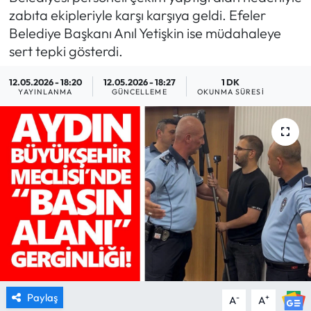
zabıta ekipleriyle karşı karşıya geldi. Efeler
MAGAZİN
Belediye Başkanı Anıl Yetişkin ise müdahaleye
sert tepki gösterdi.
SAĞLIK
12.05.2026 - 18:20
12.05.2026 - 18:27
1 DK
YAYINLANMA
GÜNCELLEME
OKUNMA SÜRESI
SİYASET
SPOR
TARIM
TURİZM
YAŞAM
RESMİ İLANLAR
Paylaş
-
+
A
A
HABER İLAN