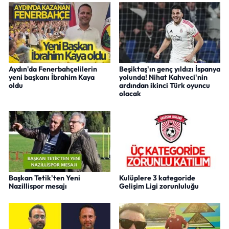
Aydın'da Fenerbahçelilerin
Beşiktaş'ın genç yıldızı İspanya
yeni başkanı İbrahim Kaya
yolunda! Nihat Kahveci'nin
oldu
ardından ikinci Türk oyuncu
olacak
Başkan Tetik'ten Yeni
Kulüplere 3 kategoride
Nazillispor mesajı
Gelişim Ligi zorunluluğu