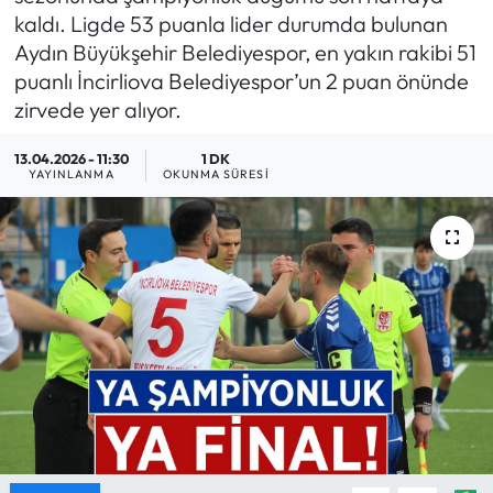
kaldı. Ligde 53 puanla lider durumda bulunan
MAGAZİN
Aydın Büyükşehir Belediyespor, en yakın rakibi 51
puanlı İncirliova Belediyespor’un 2 puan önünde
SAĞLIK
zirvede yer alıyor.
SİYASET
13.04.2026 - 11:30
1 DK
YAYINLANMA
OKUNMA SÜRESI
SPOR
TARIM
TURİZM
YAŞAM
RESMİ İLANLAR
HABER İLAN