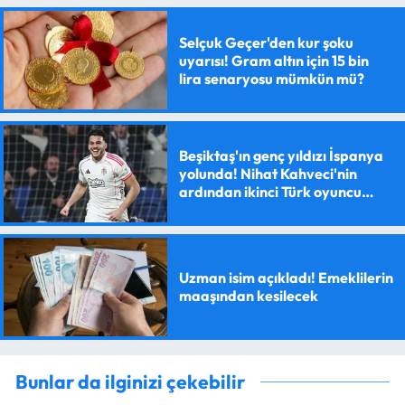
Selçuk Geçer'den kur şoku
uyarısı! Gram altın için 15 bin
lira senaryosu mümkün mü?
Beşiktaş'ın genç yıldızı İspanya
yolunda! Nihat Kahveci'nin
ardından ikinci Türk oyuncu
olacak
Uzman isim açıkladı! Emeklilerin
maaşından kesilecek
Bunlar da ilginizi çekebilir