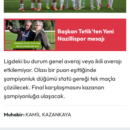
Başkan Tetik'ten Yeni
Nazillispor mesajı
Ligdeki bu durum genel averaj veya ikili averajı
etkilemiyor. Olası bir puan eşitliğinde
şampiyonluk düğümü statü gereği tek maçla
çözülecek. Final karşılaşmasını kazanan
şampiyonluğa ulaşacak.
Muhabir:
KAMİL KAZANKAYA