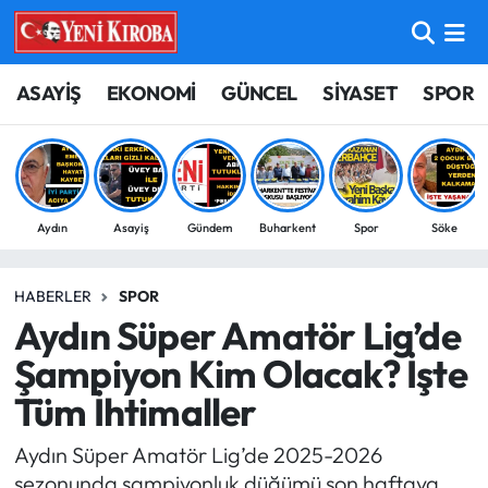
ASAYİŞ
Aydın Nöbetçi Eczaneler
ASAYİŞ
EKONOMİ
GÜNCEL
SİYASET
SPOR
BİLİM-TEKNOLOJİ
Aydın Hava Durumu
ÇEVRE
Aydin Namaz Vakitleri
Aydın
Asayiş
Gündem
Buharkent
Spor
Söke
DÜNYA
Aydın Trafik Yoğunluk Haritası
HABERLER
SPOR
EĞİTİM
Süper Lig Puan Durumu ve Fikstür
Aydın Süper Amatör Lig’de
EKONOMİ
Tüm Manşetler
Şampiyon Kim Olacak? İşte
Tüm İhtimaller
GÜNCEL
Son Dakika Haberleri
Aydın Süper Amatör Lig’de 2025-2026
GÜNDEM
Haber Arşivi
sezonunda şampiyonluk düğümü son haftaya