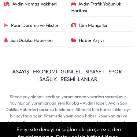
Aydin Namaz Vakitleri
Aydın Trafik Yoğunluk
Haritası
Puan Durumu ve Fikstür
Tüm Manşetler
Son Dakika Haberleri
Haber Arşivi
ASAYİŞ
EKONOMİ
GÜNCEL
SİYASET
SPOR
SAĞLIK
RESMİ İLANLAR
Sitede yayınlanan içerik ve yorumlardan yazarları sorumludur.
Yayınlanan yorumlardan Yeni Kıroba - Aydın Haber, Aydın Son
Dakika Haberleri sorumlu tutulamaz. Sitedeki tüm harici linkler ayrı
bir sayfada açılır. Sitemizde yayınlanan haber, köşe yazıları ve
fotoğraflar izin alınmaksızın kaynak gösterilse dahi, herhangi bir
En iyi site deneyimi sağlamak için çerezlerden
ortamda kullanılamaz ve yayınlanamaz
faydalanıyoruz. Detaylar için lütfen tıklayın.