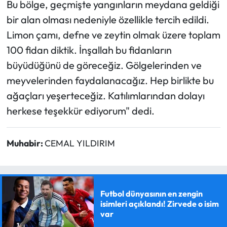
Bu bölge, geçmişte yangınların meydana geldiği
bir alan olması nedeniyle özellikle tercih edildi.
Limon çamı, defne ve zeytin olmak üzere toplam
100 fidan diktik. İnşallah bu fidanların
büyüdüğünü de göreceğiz. Gölgelerinden ve
meyvelerinden faydalanacağız. Hep birlikte bu
ağaçları yeşerteceğiz. Katılımlarından dolayı
herkese teşekkür ediyorum" dedi.
Muhabir:
CEMAL YILDIRIM
Futbol dünyasının en zengin
isimleri açıklandı! Zirvede o isim
var