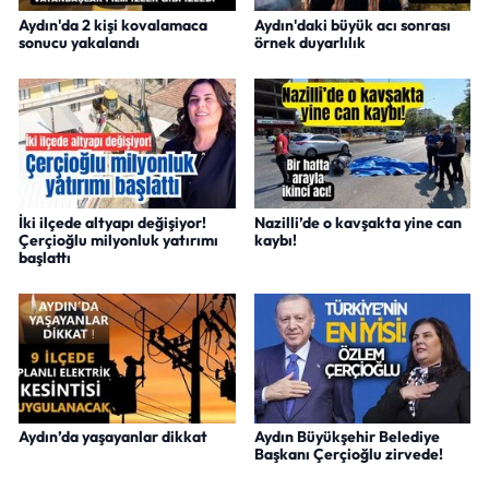
Aydın'da 2 kişi kovalamaca
Aydın'daki büyük acı sonrası
sonucu yakalandı
örnek duyarlılık
İki ilçede altyapı değişiyor!
Nazilli’de o kavşakta yine can
Çerçioğlu milyonluk yatırımı
kaybı!
başlattı
Aydın’da yaşayanlar dikkat
Aydın Büyükşehir Belediye
Başkanı Çerçioğlu zirvede!