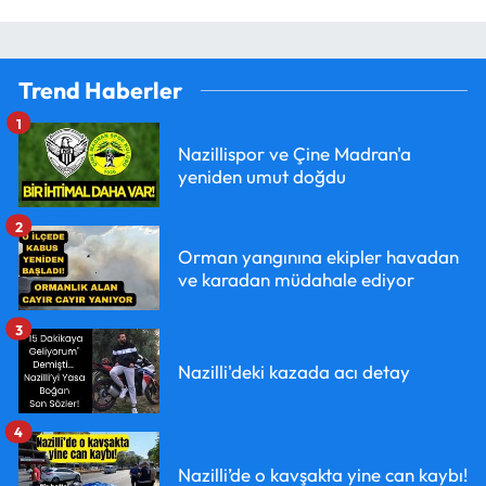
Trend Haberler
1
Nazillispor ve Çine Madran'a
yeniden umut doğdu
2
Orman yangınına ekipler havadan
ve karadan müdahale ediyor
3
Nazilli'deki kazada acı detay
4
Nazilli’de o kavşakta yine can kaybı!