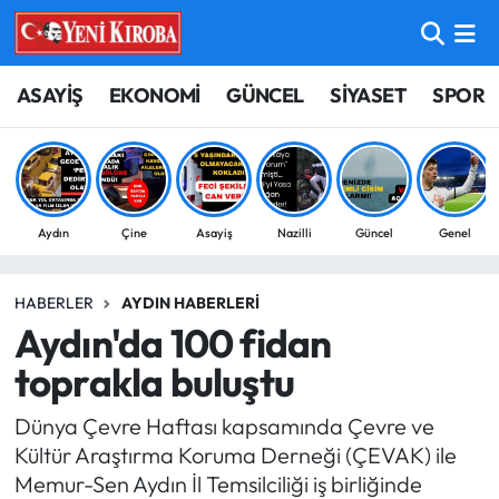
ASAYİŞ
Aydın Nöbetçi Eczaneler
ASAYİŞ
EKONOMİ
GÜNCEL
SİYASET
SPOR
BİLİM-TEKNOLOJİ
Aydın Hava Durumu
ÇEVRE
Aydin Namaz Vakitleri
Aydın
Çine
Asayiş
Nazilli
Güncel
Genel
DÜNYA
Aydın Trafik Yoğunluk Haritası
HABERLER
AYDIN HABERLERI
EĞİTİM
Süper Lig Puan Durumu ve Fikstür
Aydın'da 100 fidan
EKONOMİ
Tüm Manşetler
toprakla buluştu
Dünya Çevre Haftası kapsamında Çevre ve
GÜNCEL
Son Dakika Haberleri
Kültür Araştırma Koruma Derneği (ÇEVAK) ile
Memur-Sen Aydın İl Temsilciliği iş birliğinde
GÜNDEM
Haber Arşivi