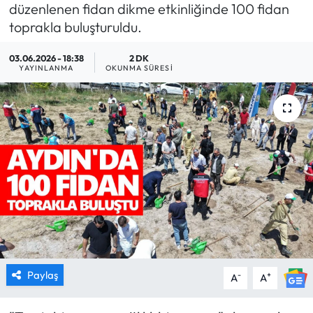
düzenlenen fidan dikme etkinliğinde 100 fidan
MAGAZİN
toprakla buluşturuldu.
03.06.2026 - 18:38
2 DK
SAĞLIK
YAYINLANMA
OKUNMA SÜRESI
SİYASET
SPOR
TARIM
TURİZM
YAŞAM
RESMİ İLANLAR
Paylaş
-
+
A
A
HABER İLAN