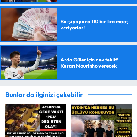
Bu işi yapana 110 bin lira maaş
veriyorlar!
Arda Güler için dev teklif!
Kararı Mourinho verecek
Bunlar da ilginizi çekebilir