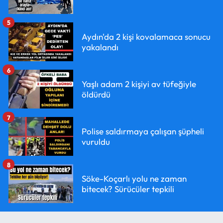
5
Aydın'da 2 kişi kovalamaca sonucu
yakalandı
6
Yaşlı adam 2 kişiyi av tüfeğiyle
öldürdü
7
Polise saldırmaya çalışan şüpheli
vuruldu
8
Söke-Koçarlı yolu ne zaman
bitecek? Sürücüler tepkili