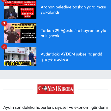
Aranan belediye başkan yardımcısı
yakalandı
7
Tarkan 29 Ağustos'ta hayranlarıyla
buluşacak
8
Aydın’daki AYDEM şubesi taşındı!
İşte yeni adresi
Aydın son dakika haberleri, siyaset ve ekonomi gündemi