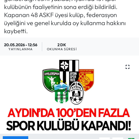
kulübünün faaliyetinin sona erdiği bildirildi.
MAGAZİN
Kapanan 48 ASKF üyesi kulüp, federasyon
üyeliğini ve genel kurulda oy kullanma hakkını
SAĞLIK
kaybetti.
SİYASET
20.05.2026 - 12:56
2 DK
YAYINLANMA
OKUNMA SÜRESI
SPOR
TARIM
TURİZM
YAŞAM
RESMİ İLANLAR
HABER İLAN