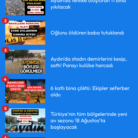
Aydın'da tehlike oluşturan 11 bina
yıkılacak
2
Oğlunu öldüren baba tutuklandı
3
Aydın'da stadın demirlerini kesip,
sattı! Parayı kulübe harcadı
4
6 katlı bina çöktü: Ekipler seferber
oldu
5
Türkiye'nin tüm bölgelerinde yeni
av sezonu 18 Ağustos'ta
başlayacak
6