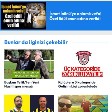
İsmet İnönü'ye anlamlı vefa!
Özel ödül onun adına verildi
Bunlar da ilginizi çekebilir
Başkan Tetik'ten Yeni
Kulüplere 3 kategoride
Nazillispor mesajı
Gelişim Ligi zorunluluğu