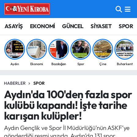
ASAYİŞ
Aydın Nöbetçi Eczaneler
ASAYİŞ
EKONOMİ
GÜNCEL
SİYASET
SPOR
BİLİM-TEKNOLOJİ
Aydın Hava Durumu
ÇEVRE
Aydin Namaz Vakitleri
Aydın
Ekonomi
Bozdoğan
Spor
Çine
Buharkent
DÜNYA
Aydın Trafik Yoğunluk Haritası
HABERLER
SPOR
EĞİTİM
Süper Lig Puan Durumu ve Fikstür
Aydın'da 100'den fazla spor
EKONOMİ
Tüm Manşetler
kulübü kapandı! İşte tarihe
karışan kulüpler!
GÜNCEL
Son Dakika Haberleri
Aydın Gençlik ve Spor İl Müdürlüğü’nün ASKF’ye
GÜNDEM
Haber Arşivi
gönderdiği resmi yazıda, Aydın’da 131 spor