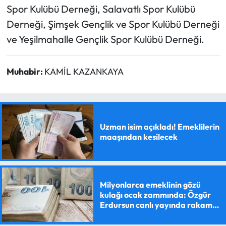
Spor Kulübü Derneği, Salavatlı Spor Kulübü
Derneği, Şimşek Gençlik ve Spor Kulübü Derneği
ve Yeşilmahalle Gençlik Spor Kulübü Derneği.
Muhabir:
KAMİL KAZANKAYA
Uzman isim açıkladı! Emeklilerin
maaşından kesilecek
Milyonlarca emeklinin gözü
kulağı ocak zammında: Özgür
Erdursun canlı yayında rakam
verdi