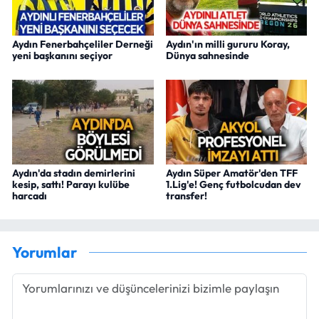
Aydın Fenerbahçeliler Derneği
Aydın'ın milli gururu Koray,
yeni başkanını seçiyor
Dünya sahnesinde
Aydın'da stadın demirlerini
Aydın Süper Amatör'den TFF
kesip, sattı! Parayı kulübe
1.Lig'e! Genç futbolcudan dev
harcadı
transfer!
Yorumlar