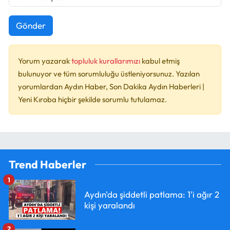
Gönder
Yorum yazarak
topluluk kurallarımızı
kabul etmiş
bulunuyor ve tüm sorumluluğu üstleniyorsunuz. Yazılan
yorumlardan Aydın Haber, Son Dakika Aydın Haberleri |
Yeni Kıroba hiçbir şekilde sorumlu tutulamaz.
Trend Haberler
1
Aydın'da şiddetli patlama: 1'i ağır 2
kişi yaralandı
2