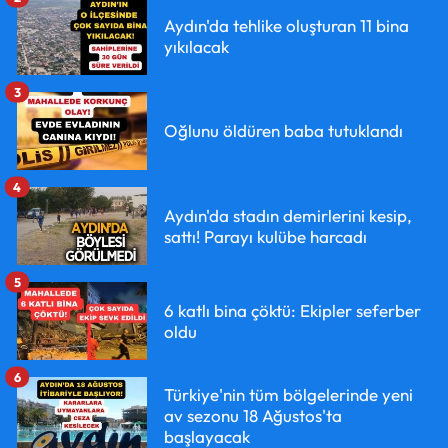
Aydın'da tehlike oluşturan 11 bina
yıkılacak
3
Oğlunu öldüren baba tutuklandı
4
Aydın'da stadın demirlerini kesip,
sattı! Parayı kulübe harcadı
5
6 katlı bina çöktü: Ekipler seferber
oldu
6
Türkiye'nin tüm bölgelerinde yeni
av sezonu 18 Ağustos'ta
başlayacak