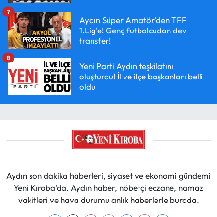
7
Aydın Süper Amatör'den TFF
1.Lig'e! Genç futbolcudan dev
transfer!
8
Yeni Parti Aydın teşkilatını
oluşturdu! İl ve ilçe başkanları belli
oldu
Aydın son dakika haberleri, siyaset ve ekonomi gündemi
Yeni Kıroba'da. Aydın haber, nöbetçi eczane, namaz
vakitleri ve hava durumu anlık haberlerle burada.