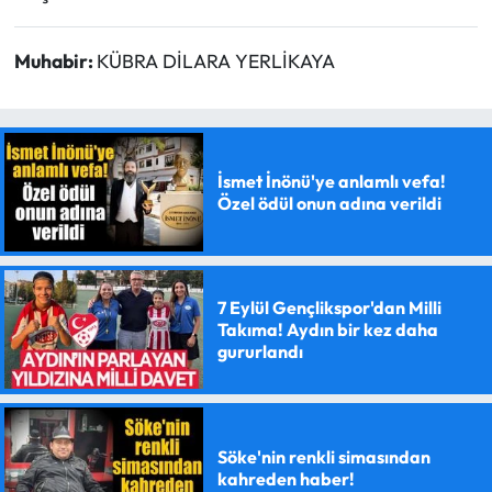
Muhabir:
KÜBRA DİLARA YERLİKAYA
İsmet İnönü'ye anlamlı vefa!
Özel ödül onun adına verildi
7 Eylül Gençlikspor'dan Milli
Takıma! Aydın bir kez daha
gururlandı
Söke'nin renkli simasından
kahreden haber!