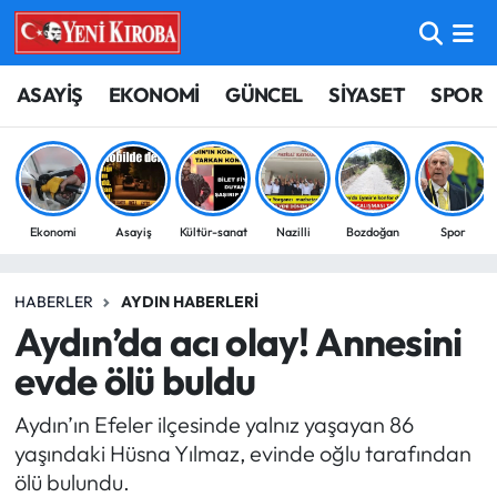
ASAYİŞ
Aydın Nöbetçi Eczaneler
ASAYİŞ
EKONOMİ
GÜNCEL
SİYASET
SPOR
BİLİM-TEKNOLOJİ
Aydın Hava Durumu
ÇEVRE
Aydin Namaz Vakitleri
Ekonomi
Asayiş
Kültür-sanat
Nazilli
Bozdoğan
Spor
DÜNYA
Aydın Trafik Yoğunluk Haritası
HABERLER
AYDIN HABERLERI
EĞİTİM
Süper Lig Puan Durumu ve Fikstür
Aydın’da acı olay! Annesini
EKONOMİ
Tüm Manşetler
evde ölü buldu
Aydın’ın Efeler ilçesinde yalnız yaşayan 86
GÜNCEL
Son Dakika Haberleri
yaşındaki Hüsna Yılmaz, evinde oğlu tarafından
ölü bulundu.
GÜNDEM
Haber Arşivi