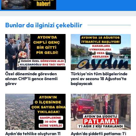
Bunlar da ilginizi çekebilir
Özel döneminde görevden
Türkiye'nin tüm bölgelerinde
alınan CHP'li gence önemli
yeni av sezonu 18 Ağustos'ta
görev
başlayacak
Aydın'da tehlike oluşturan 11
Aydın'da şiddetli patlama: 1'i