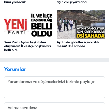
bina yıkılacak
ağır 2 kişi yaralandı
Yeni Parti Aydın teşkilatını
Aydın’da göletler için kritik
oluşturdu! İl ve ilçe başkanları
mesai! DSİ sahada
belli oldu
Yorumlar