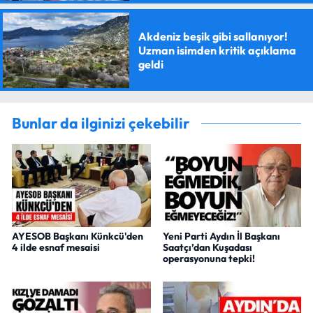
Akdeniz beşik gibi sallanıyor!
Uzman isimden kritik açıklama
geldi
Bunlar da ilginizi çekebilir
AYESOB Başkanı Künkcü'den
Yeni Parti Aydın İl Başkanı
4 ilde esnaf mesaisi
Saatçı’dan Kuşadası
operasyonuna tepki!