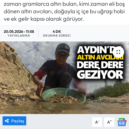
zaman gramlarca altın bulan, kimi zaman eli boş
MAGAZİN
dönen altın avcıları, doğayla iç içe bu uğraşı hobi
ve ek gelir kapısı olarak görüyor.
SAĞLIK
20.05.2026 - 11:58
4 DK
YAYINLANMA
OKUNMA SÜRESI
SİYASET
SPOR
TARIM
TURİZM
YAŞAM
RESMİ İLANLAR
Paylaş
-
+
A
A
HABER İLAN