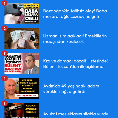
1
Bozdoğan’da talihsiz olay! Baba
mezara, oğlu cezaevine gitti
2
Uzman isim açıkladı! Emeklilerin
maaşından kesilecek
3
Kızı ve damadı gözaltı listesinde!
Bülent Tezcan’dan ilk açıklama
4
Aydın'da 49 yaşındaki adam
yürekleri ağza getirdi
5
Avukat meslektaşını silahla vurdu