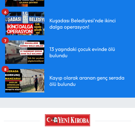
6
Kuşadası Belediyesi'nde ikinci
dalga operasyon!
7
13 yaşındaki çocuk evinde ölü
bulundu
8
Kayıp olarak aranan genç serada
ölü bulundu