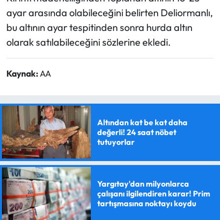
ayar arasında olabileceğini belirten Deliormanlı,
bu altının ayar tespitinden sonra hurda altın
olarak satılabileceğini sözlerine ekledi.
Kaynak:
AA
Altından kat be kat daha
değerli! 24 saat nöbet
tutuyorlar
Yargıtay'dan milyonlarca
çalışanı ilgilendiren karar! Prim
tartışmasına noktayı koydu