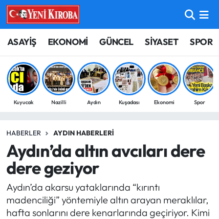
ASAYİŞ
Aydın Nöbetçi Eczaneler
ASAYİŞ
EKONOMİ
GÜNCEL
SİYASET
SPOR
BİLİM-TEKNOLOJİ
Aydın Hava Durumu
ÇEVRE
Aydin Namaz Vakitleri
Kuyucak
Nazilli
Aydın
Kuşadası
Ekonomi
Spor
DÜNYA
Aydın Trafik Yoğunluk Haritası
HABERLER
AYDIN HABERLERI
EĞİTİM
Süper Lig Puan Durumu ve Fikstür
Aydın’da altın avcıları dere
EKONOMİ
Tüm Manşetler
dere geziyor
Aydın’da akarsu yataklarında “kırıntı
GÜNCEL
Son Dakika Haberleri
madenciliği” yöntemiyle altın arayan meraklılar,
hafta sonlarını dere kenarlarında geçiriyor. Kimi
GÜNDEM
Haber Arşivi