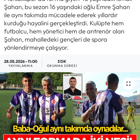
Şahan, bu sezon 16 yaşındaki oğlu Emre Şahan
MAGAZİN
ile aynı takımda mücadele ederek yıllardır
kurduğu hayalini gerçekleştirdi. Kulüpte hem
SAĞLIK
futbolcu, hem yönetici hem de antrenör olan
Şahan, mahalledeki gençleri de spora
SİYASET
yönlendirmeye çalışıyor.
SPOR
28.05.2026 - 11:00
3 DK
YAYINLANMA
OKUNMA SÜRESI
TARIM
TURİZM
YAŞAM
RESMİ İLANLAR
HABER İLAN