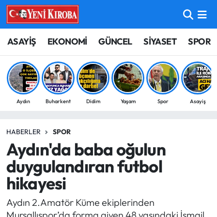
ASAYİŞ
Aydın Nöbetçi Eczaneler
ASAYİŞ
EKONOMİ
GÜNCEL
SİYASET
SPOR
BİLİM-TEKNOLOJİ
Aydın Hava Durumu
ÇEVRE
Aydin Namaz Vakitleri
Aydın
Buharkent
Didim
Yaşam
Spor
Asayiş
DÜNYA
Aydın Trafik Yoğunluk Haritası
HABERLER
SPOR
EĞİTİM
Süper Lig Puan Durumu ve Fikstür
Aydın'da baba oğulun
EKONOMİ
Tüm Manşetler
duygulandıran futbol
hikayesi
GÜNCEL
Son Dakika Haberleri
Aydın 2.Amatör Küme ekiplerinden
GÜNDEM
Haber Arşivi
Mursallıspor’da forma giyen 48 yaşındaki İsmail