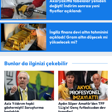
Akaryakıtta tabelalar yeniden
değişti! İndirim sonrası yeni
fiyatlar açıklandı
İngiliz finans devi altın tahminini
açıkladı! Gram altın düşecek mi
yükselecek mi?
Bunlar da ilginizi çekebilir
Aziz Yıldırım tepki
Aydın Süper Amatör'den TFF
göstermişti! Soruşturma
1.Lig'e! Genç futbolcudan dev
başlatıldı
transfer!