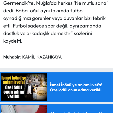
Germencik’te, Muğla’da herkes ‘Ne mutlu sana’
dedi. Baba-oğul aynı takımda futbol
oynadığımızı görenler veya duyanlar bizi tebrik
etti. Futbol sadece spor değil, aynı zamanda
dostluk ve arkadaşlık demektir” sözlerini
kaydetti.
Muhabir:
KAMİL KAZANKAYA
İsmet İnönü'ye anlamlı vefa!
Özel ödül onun adına verildi