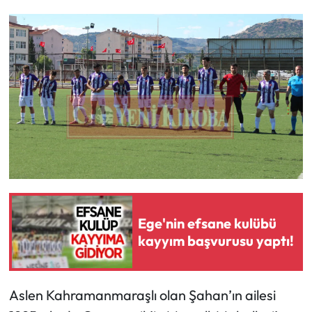
Ege'nin efsane kulübü
kayyım başvurusu yaptı!
Aslen Kahramanmaraşlı olan Şahan’ın ailesi