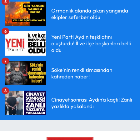
5
Ormanlık alanda çıkan yangında
ekipler seferber oldu
6
Yeni Parti Aydın teşkilatını
oluşturdu! İl ve ilçe başkanları belli
oldu
7
Söke'nin renkli simasından
kahreden haber!
8
Cinayet sonrası Aydın’a kaçtı! Zanlı
yazlıkta yakalandı