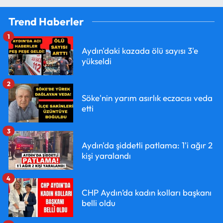
Trend Haberler
1
Aydın'daki kazada ölü sayısı 3'e
yükseldi
2
Söke'nin yarım asırlık eczacısı veda
etti
3
Aydın'da şiddetli patlama: 1'i ağır 2
kişi yaralandı
4
CHP Aydın’da kadın kolları başkanı
belli oldu