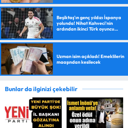
Beşiktaş'ın genç yıldızı İspanya
yolunda! Nihat Kahveci'nin
ardından ikinci Türk oyuncu
olacak
Uzman isim açıkladı! Emeklilerin
maaşından kesilecek
Bunlar da ilginizi çekebilir