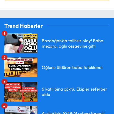
Trend Haberler
1
Bozdoğan’da talihsiz olay! Baba
mezara, oğlu cezaevine gitti
2
Oğlunu öldüren baba tutuklandı
3
6 katlı bina çöktü: Ekipler seferber
oldu
4
Aydın’daki AYDEM şubesi taşındı!