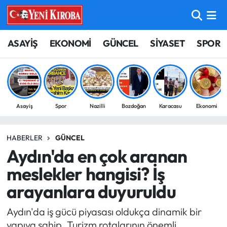
ASAYİŞ
Aydın Nöbetçi Eczaneler
ASAYİŞ
EKONOMİ
GÜNCEL
SİYASET
SPOR
BİLİM-TEKNOLOJİ
Aydın Hava Durumu
ÇEVRE
Aydin Namaz Vakitleri
Asayiş
Spor
Nazilli
Bozdoğan
Karacasu
Ekonomi
DÜNYA
Aydın Trafik Yoğunluk Haritası
HABERLER
GÜNCEL
EĞİTİM
Süper Lig Puan Durumu ve Fikstür
Aydın'da en çok aranan
EKONOMİ
Tüm Manşetler
meslekler hangisi? İş
arayanlara duyuruldu
GÜNCEL
Son Dakika Haberleri
Aydın'da iş gücü piyasası oldukça dinamik bir
GÜNDEM
Haber Arşivi
yapıya sahip. Turizm rotalarının önemli