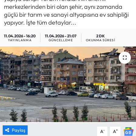
merkezlerinden biri olan şehir, aynı zamanda
MAGAZİN
güçlü bir tarım ve sanayi altyapısına ev sahipliği
yapıyor. İşte tüm detaylar...
SAĞLIK
11.04.2026 - 16:20
11.04.2026 - 21:07
2 DK
YAYINLANMA
GÜNCELLEME
OKUNMA SÜRESI
SİYASET
SPOR
TARIM
TURİZM
YAŞAM
RESMİ İLANLAR
Paylaş
-
+
A
A
HABER İLAN