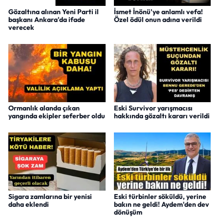
Gözaltına alınan Yeni Parti il
İsmet İnönü'ye anlamlı vefa!
başkanı Ankara'da ifade
Özel ödül onun adına verildi
verecek
Ormanlık alanda çıkan
Eski Survivor yarışmacısı
yangında ekipler seferber oldu
hakkında gözaltı kararı verildi
Sigara zamlarına bir yenisi
Eski türbinler söküldü, yerine
daha eklendi
bakın ne geldi! Aydem'den dev
dönüşüm