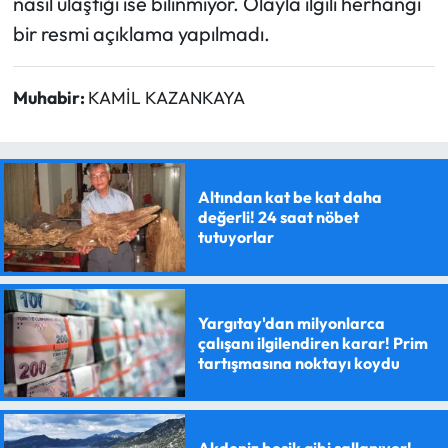
nasıl ulaştığı ise bilinmiyor. Olayla ilgili herhangi
bir resmi açıklama yapılmadı.
Muhabir:
KAMİL KAZANKAYA
Altından kat be kat daha
değerli! 24 saat nöbet
tutuyorlar
Yargıtay'dan milyonlarca
çalışanı ilgilendiren karar! Prim
tartışmasına noktayı koydu