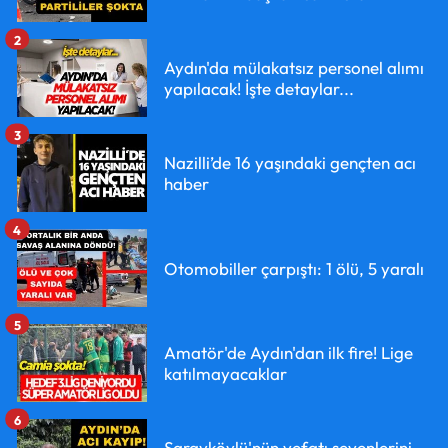
2
Aydın'da mülakatsız personel alımı
yapılacak! İşte detaylar...
3
Nazilli’de 16 yaşındaki gençten acı
haber
4
Otomobiller çarpıştı: 1 ölü, 5 yaralı
5
Amatör'de Aydın'dan ilk fire! Lige
katılmayacaklar
6
Sarayköylü'nün vefatı sevenlerini