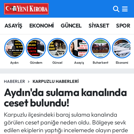
ASAYİŞ
Aydın Nöbetçi Eczaneler
ASAYİŞ
EKONOMİ
GÜNCEL
SİYASET
SPOR
BİLİM-TEKNOLOJİ
Aydın Hava Durumu
ÇEVRE
Aydin Namaz Vakitleri
Aydın
Gündem
Güncel
Asayiş
Buharkent
Ekonomi
DÜNYA
Aydın Trafik Yoğunluk Haritası
HABERLER
KARPUZLU HABERLERI
EĞİTİM
Süper Lig Puan Durumu ve Fikstür
Aydın'da sulama kanalında
EKONOMİ
Tüm Manşetler
ceset bulundu!
Karpuzlu ilçesindeki baraj sulama kanalında
GÜNCEL
Son Dakika Haberleri
görülen ceset paniğe neden oldu. Bölgeye sevk
edilen ekiplerin yaptığı incelemede olayın perde
GÜNDEM
Haber Arşivi