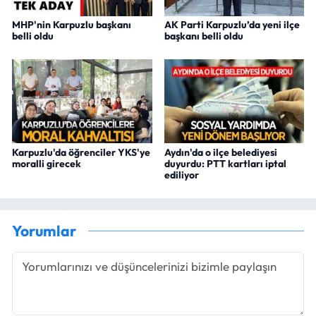
MHP'nin Karpuzlu başkanı
AK Parti Karpuzlu’da yeni ilçe
belli oldu
başkanı belli oldu
Karpuzlu'da öğrenciler YKS'ye
Aydın'da o ilçe belediyesi
moralli girecek
duyurdu: PTT kartları iptal
ediliyor
Yorumlar