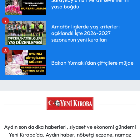
yasa boğdu
7
Amatör liglerde yaş kriterleri
açıklandı! İşte 2026-2027
sezonunun yeni kuralları
8
Bakan Yumaklı'dan çiftçilere müjde
Aydın son dakika haberleri, siyaset ve ekonomi gündemi
Yeni Kıroba'da. Aydın haber, nöbetçi eczane, namaz