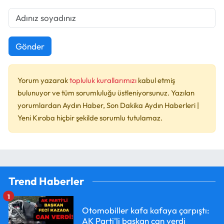
Gönder
Yorum yazarak
topluluk kurallarımızı
kabul etmiş
bulunuyor ve tüm sorumluluğu üstleniyorsunuz. Yazılan
yorumlardan Aydın Haber, Son Dakika Aydın Haberleri |
Yeni Kıroba hiçbir şekilde sorumlu tutulamaz.
Trend Haberler
1
Otomobiller kafa kafaya çarpıştı:
AK Parti'li başkan can verdi