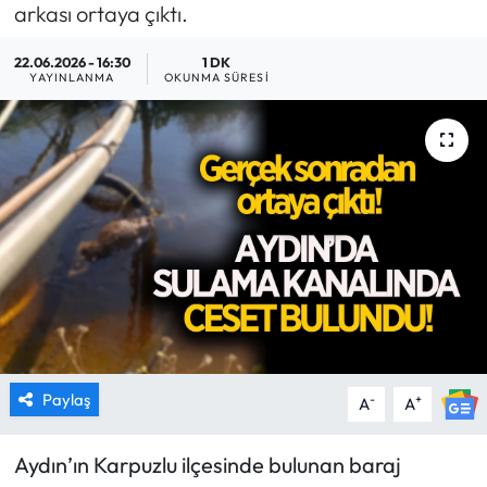
arkası ortaya çıktı.
MAGAZİN
22.06.2026 - 16:30
1 DK
YAYINLANMA
OKUNMA SÜRESI
SAĞLIK
SİYASET
SPOR
TARIM
TURİZM
YAŞAM
Paylaş
-
+
A
A
RESMİ İLANLAR
Aydın’ın Karpuzlu ilçesinde bulunan baraj
HABER İLAN