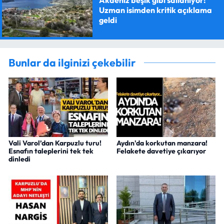
Akdeniz beşik gibi sallanıyor!
Uzman isimden kritik açıklama
geldi
Bunlar da ilginizi çekebilir
Vali Varol’dan Karpuzlu turu!
Aydın'da korkutan manzara!
Esnafın taleplerini tek tek
Felakete davetiye çıkarıyor
dinledi