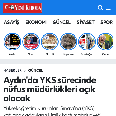
ASAYİŞ
Aydın Nöbetçi Eczaneler
ASAYİŞ
EKONOMİ
GÜNCEL
SİYASET
SPOR
BİLİM-TEKNOLOJİ
Aydın Hava Durumu
ÇEVRE
Aydin Namaz Vakitleri
Aydın
Spor
Nazilli
Kuşadası
Bozdoğan
Genel
DÜNYA
Aydın Trafik Yoğunluk Haritası
HABERLER
GÜNCEL
EĞİTİM
Süper Lig Puan Durumu ve Fikstür
Aydın'da YKS sürecinde
EKONOMİ
Tüm Manşetler
nüfus müdürlükleri açık
olacak
GÜNCEL
Son Dakika Haberleri
Yükseköğretim Kurumları Sınavı'na (YKS)
GÜNDEM
Haber Arşivi
katılacak adayların kimlik kartı mağduriyeti