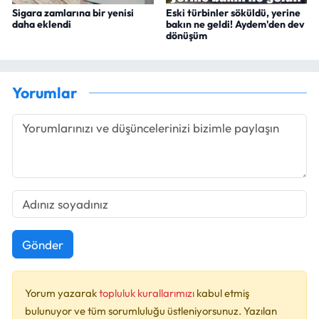
Sigara zamlarına bir yenisi
Eski türbinler söküldü, yerine
daha eklendi
bakın ne geldi! Aydem'den dev
dönüşüm
Yorumlar
Gönder
Yorum yazarak
topluluk kurallarımızı
kabul etmiş
bulunuyor ve tüm sorumluluğu üstleniyorsunuz. Yazılan