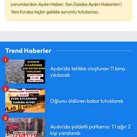
yorumlardan Aydın Haber, Son Dakika Aydın Haberleri |
Yeni Kıroba hiçbir şekilde sorumlu tutulamaz.
Trend Haberler
1
Aydın'da tehlike oluşturan 11 bina
yıkılacak
2
Oğlunu öldüren baba tutuklandı
3
Aydın'da şiddetli patlama: 1'i ağır 2
kişi yaralandı