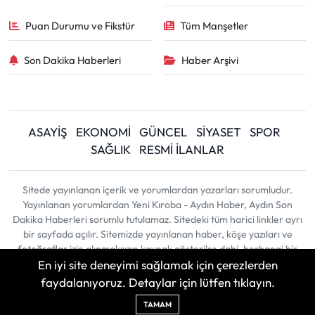
Puan Durumu ve Fikstür
Tüm Manşetler
Son Dakika Haberleri
Haber Arşivi
ASAYİŞ
EKONOMİ
GÜNCEL
SİYASET
SPOR
SAĞLIK
RESMİ İLANLAR
Sitede yayınlanan içerik ve yorumlardan yazarları sorumludur.
Yayınlanan yorumlardan Yeni Kıroba - Aydın Haber, Aydın Son
Dakika Haberleri sorumlu tutulamaz. Sitedeki tüm harici linkler ayrı
bir sayfada açılır. Sitemizde yayınlanan haber, köşe yazıları ve
fotoğraflar izin alınmaksızın kaynak gösterilse dahi, herhangi bir
En iyi site deneyimi sağlamak için çerezlerden
ortamda kullanılamaz ve yayınlanamaz
faydalanıyoruz. Detaylar için lütfen tıklayın.
Haber Yazılımı:
TE Bilişim
| Copyright © 2026
TAMAM