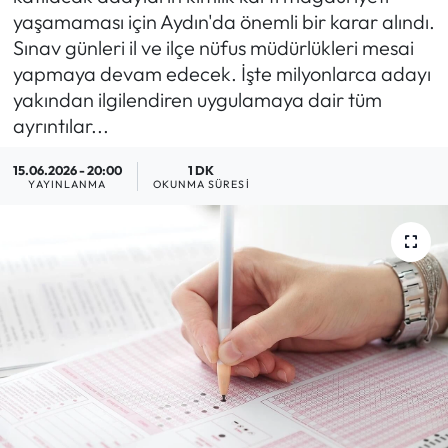
yaşamaması için Aydın'da önemli bir karar alındı.
MAGAZİN
Sınav günleri il ve ilçe nüfus müdürlükleri mesai
yapmaya devam edecek. İşte milyonlarca adayı
SAĞLIK
yakından ilgilendiren uygulamaya dair tüm
ayrıntılar...
SİYASET
15.06.2026 - 20:00
1 DK
YAYINLANMA
OKUNMA SÜRESI
SPOR
TARIM
TURİZM
YAŞAM
RESMİ İLANLAR
HABER İLAN