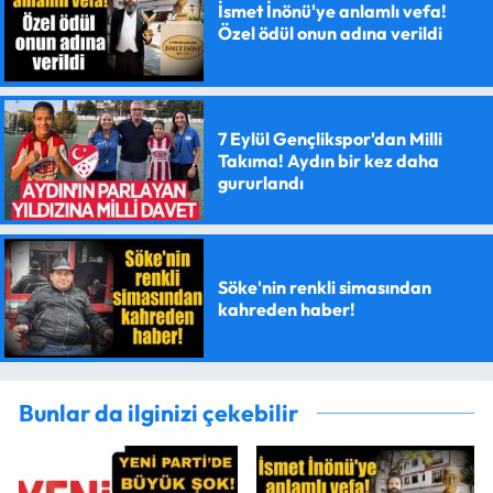
İsmet İnönü'ye anlamlı vefa!
Özel ödül onun adına verildi
7 Eylül Gençlikspor'dan Milli
Takıma! Aydın bir kez daha
gururlandı
Söke'nin renkli simasından
kahreden haber!
Bunlar da ilginizi çekebilir