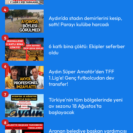
4
Aydın'da stadın demirlerini kesip,
sattı! Parayı kulübe harcadı
5
6 katlı bina çöktü: Ekipler seferber
oldu
6
Aydın Süper Amatör'den TFF
1.Lig'e! Genç futbolcudan dev
transfer!
7
Türkiye'nin tüm bölgelerinde yeni
av sezonu 18 Ağustos'ta
başlayacak
8
Aranan belediye başkan yardımcısı