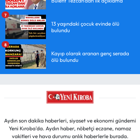
Bülent Tezcan’dan ilk açıklama
7
13 yaşındaki çocuk evinde ölü
bulundu
8
Kayıp olarak aranan genç serada
ölü bulundu
Aydın son dakika haberleri, siyaset ve ekonomi gündemi
Yeni Kıroba'da. Aydın haber, nöbetçi eczane, namaz
vakitleri ve hava durumu anlık haberlerle burada.