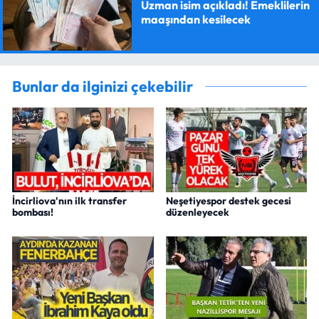
Uzman isim açıkladı! Emeklilerin
maaşından kesilecek
Bunlar da ilginizi çekebilir
İncirliova'nın ilk transfer
Neşetiyespor destek gecesi
bombası!
düzenleyecek