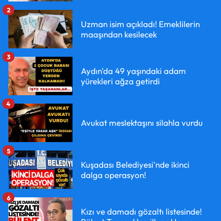
2
Uzman isim açıkladı! Emeklilerin
maaşından kesilecek
3
Aydın'da 49 yaşındaki adam
yürekleri ağza getirdi
4
Avukat meslektaşını silahla vurdu
5
Kuşadası Belediyesi'nde ikinci
dalga operasyon!
6
Kızı ve damadı gözaltı listesinde!