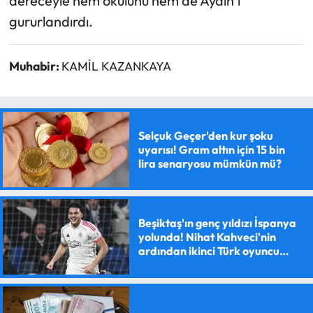
dereceyle hem okulunu hem de Aydın’ı
gururlandırdı.
Muhabir:
KAMİL KAZANKAYA
Selçuk Geçer'den kur şoku
uyarısı! Gram altın için 15 bin
lira senaryosu mümkün mü?
Beşiktaş'ın genç yıldızı İspanya
yolunda! Nihat Kahveci'nin
ardından ikinci Türk oyuncu
olacak