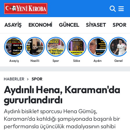
ASAYİŞ
Aydın Nöbetçi Eczaneler
ASAYİŞ
EKONOMİ
GÜNCEL
SİYASET
SPOR
BİLİM-TEKNOLOJİ
Aydın Hava Durumu
ÇEVRE
Aydin Namaz Vakitleri
Asayiş
Nazilli
Spor
Söke
Aydın
Genel
DÜNYA
Aydın Trafik Yoğunluk Haritası
HABERLER
SPOR
EĞİTİM
Süper Lig Puan Durumu ve Fikstür
Aydınlı Hena, Karaman'da
EKONOMİ
Tüm Manşetler
gururlandırdı
Aydınlı bisiklet sporcusu Hena Gümüş,
GÜNCEL
Son Dakika Haberleri
Karaman’da katıldığı şampiyonada başarılı bir
performansla üçüncülük madalyasının sahibi
GÜNDEM
Haber Arşivi