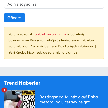
Gönder
Yorum yazarak
topluluk kurallarımızı
kabul etmiş
bulunuyor ve tüm sorumluluğu üstleniyorsunuz. Yazılan
yorumlardan Aydın Haber, Son Dakika Aydın Haberleri |
Yeni Kıroba hiçbir şekilde sorumlu tutulamaz.
Trend Haberler
1
Bozdoğan’da talihsiz olay! Baba
mezara, oğlu cezaevine gitti