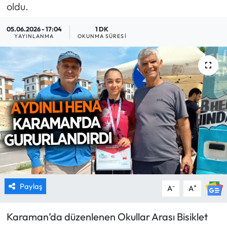
oldu.
MAGAZİN
05.06.2026 - 17:04
1 DK
YAYINLANMA
OKUNMA SÜRESI
SAĞLIK
SİYASET
SPOR
TARIM
TURİZM
YAŞAM
Paylaş
-
+
A
A
RESMİ İLANLAR
Karaman’da düzenlenen Okullar Arası Bisiklet
HABER İLAN