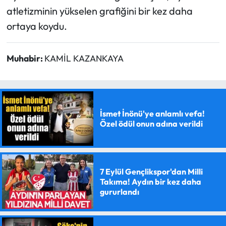
atletizminin yükselen grafiğini bir kez daha
ortaya koydu.
Muhabir:
KAMİL KAZANKAYA
İsmet İnönü'ye anlamlı vefa!
Özel ödül onun adına verildi
7 Eylül Gençlikspor'dan Milli
Takıma! Aydın bir kez daha
gururlandı