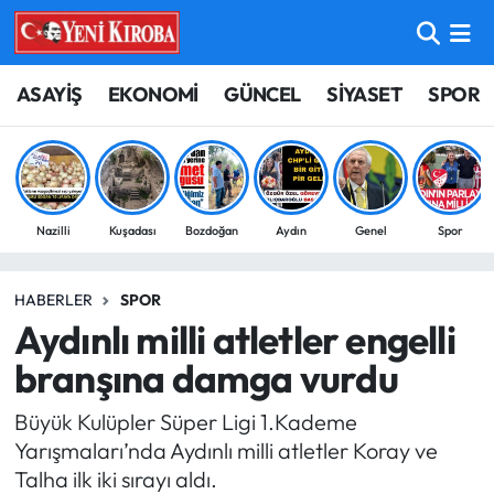
ASAYİŞ
Aydın Nöbetçi Eczaneler
ASAYİŞ
EKONOMİ
GÜNCEL
SİYASET
SPOR
BİLİM-TEKNOLOJİ
Aydın Hava Durumu
ÇEVRE
Aydin Namaz Vakitleri
Nazilli
Kuşadası
Bozdoğan
Aydın
Genel
Spor
DÜNYA
Aydın Trafik Yoğunluk Haritası
HABERLER
SPOR
EĞİTİM
Süper Lig Puan Durumu ve Fikstür
Aydınlı milli atletler engelli
EKONOMİ
Tüm Manşetler
branşına damga vurdu
Büyük Kulüpler Süper Ligi 1.Kademe
GÜNCEL
Son Dakika Haberleri
Yarışmaları’nda Aydınlı milli atletler Koray ve
Talha ilk iki sırayı aldı.
GÜNDEM
Haber Arşivi