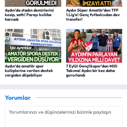
Aydın'da stadın demirlerini
Aydın Süper Amatör'den TFF
kesip, sattı! Parayı kulübe
1.Lig'e! Genç futbolcudan dev
harcadı
transfer!
Aydın'da amatör spor
7 Eylül Gençlikspor'dan Milli
kulüplerine verilen destek
Takıma! Aydın bir kez daha
vergiden düşebiliyor
gururlandı
Yorumlar