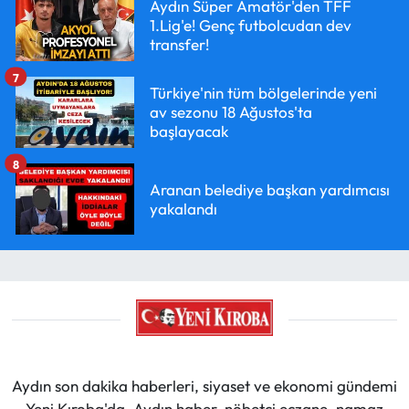
Aydın Süper Amatör'den TFF
1.Lig'e! Genç futbolcudan dev
transfer!
7
Türkiye'nin tüm bölgelerinde yeni
av sezonu 18 Ağustos'ta
başlayacak
8
Aranan belediye başkan yardımcısı
yakalandı
Aydın son dakika haberleri, siyaset ve ekonomi gündemi
Yeni Kıroba'da. Aydın haber, nöbetçi eczane, namaz