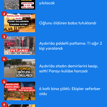
yıkılacak
2
Oğlunu öldüren baba tutuklandı
3
Aydın'da şiddetli patlama: 1'i ağır 2
kişi yaralandı
4
Aydın'da stadın demirlerini kesip,
sattı! Parayı kulübe harcadı
5
6 katlı bina çöktü: Ekipler seferber
oldu
6