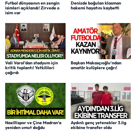
Futbol dünyasının en zengin
Denizde boğulan klasman
isimleri açıklandı! Zirvede o
hakemi hayatını kaybetti
isim var
Vali Varol'dan stadyum için
Başkan Makasçıoğlu'ndan
kritik toplantı! Yetkilileri
amatör kulüplere çağrı!
çağırdı
Nazillispor ve Çine Madran'a
Aydınlı genç yetenekler 3.lig
yeniden umut doğdu
ekibine transfer oldu