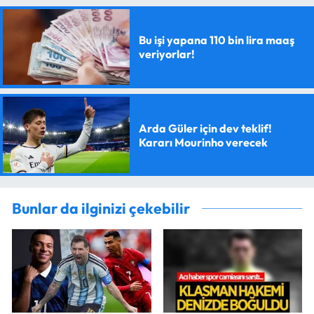
Bu işi yapana 110 bin lira maaş
veriyorlar!
Arda Güler için dev teklif!
Kararı Mourinho verecek
Bunlar da ilginizi çekebilir