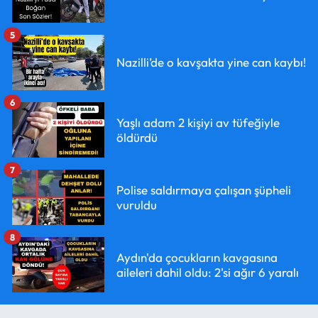
5
Nazilli’de o kavşakta yine can kaybı!
6
Yaşlı adam 2 kişiyi av tüfeğiyle
öldürdü
7
Polise saldırmaya çalışan şüpheli
vuruldu
8
Aydın'da çocukların kavgasına
aileleri dahil oldu: 2'si ağır 6 yaralı