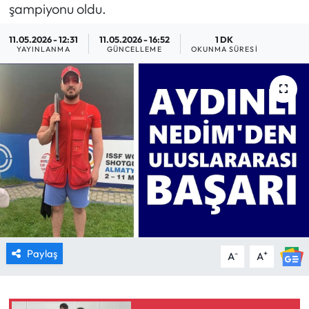
şampiyonu oldu.
MAGAZİN
11.05.2026 - 12:31
11.05.2026 - 16:52
1 DK
YAYINLANMA
GÜNCELLEME
OKUNMA SÜRESI
SAĞLIK
SİYASET
SPOR
TARIM
TURİZM
YAŞAM
Paylaş
-
+
A
A
RESMİ İLANLAR
HABER İLAN