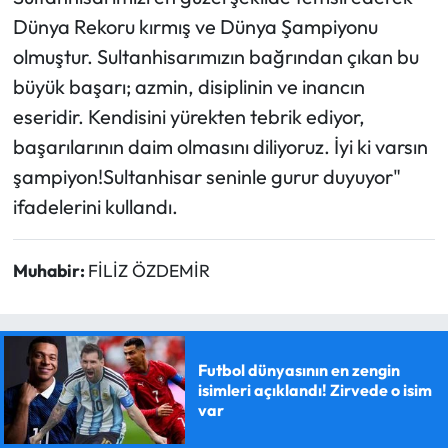
Dünya Rekoru kırmış ve Dünya Şampiyonu
olmuştur. Sultanhisarımızın bağrından çıkan bu
büyük başarı; azmin, disiplinin ve inancın
eseridir. Kendisini yürekten tebrik ediyor,
başarılarının daim olmasını diliyoruz. İyi ki varsın
şampiyon!Sultanhisar seninle gurur duyuyor"
ifadelerini kullandı.
Muhabir:
FİLİZ ÖZDEMİR
Futbol dünyasının en zengin
isimleri açıklandı! Zirvede o isim
var