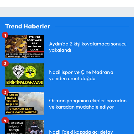
Trend Haberler
1
Aydın'da 2 kişi kovalamaca sonucu
yakalandı
2
Nazillispor ve Çine Madran'a
yeniden umut doğdu
3
Orman yangınına ekipler havadan
ve karadan müdahale ediyor
4
Nazilli'deki kazada acı detay