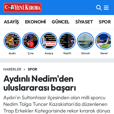
ASAYİŞ
Aydın Nöbetçi Eczaneler
ASAYİŞ
EKONOMİ
GÜNCEL
SİYASET
SPOR
BİLİM-TEKNOLOJİ
Aydın Hava Durumu
ÇEVRE
Aydin Namaz Vakitleri
Aydın
Çine
Asayiş
Nazilli
Güncel
Genel
DÜNYA
Aydın Trafik Yoğunluk Haritası
HABERLER
SPOR
EĞİTİM
Süper Lig Puan Durumu ve Fikstür
Aydınlı Nedim'den
EKONOMİ
Tüm Manşetler
uluslararası başarı
Aydın'ın Sultanhisar ilçesinden olan milli sporcu
GÜNCEL
Son Dakika Haberleri
Nedim Tolga Tuncer Kazakistan'da düzenlenen
Trap Erkekler Kategorisinde rekor kırarak dünya
GÜNDEM
Haber Arşivi