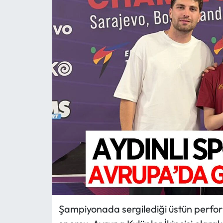
MAGAZİN
SAĞLIK
SİYASET
SPOR
TARIM
TURİZM
YAŞAM
RESMİ İLANLAR
Şampiyonada sergilediği üstün perform
HABER İLAN