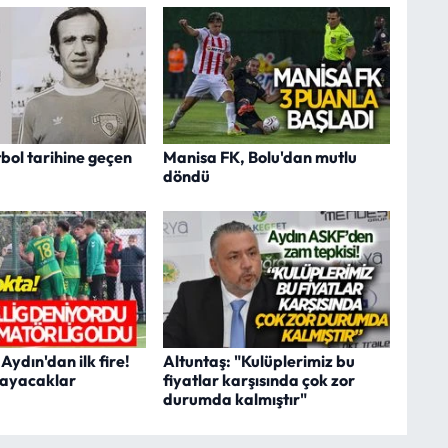
bol tarihine geçen
Manisa FK, Bolu'dan mutlu
döndü
ydın'dan ilk fire!
Altuntaş: "Kulüplerimiz bu
mayacaklar
fiyatlar karşısında çok zor
durumda kalmıştır"