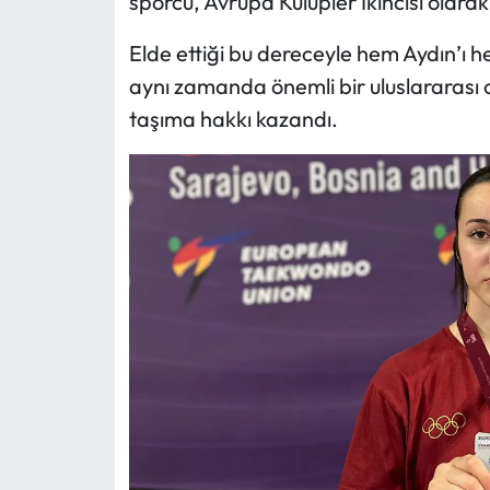
sporcu, Avrupa Kulüpler İkincisi olara
Elde ettiği bu dereceyle hem Aydın’ı 
aynı zamanda önemli bir uluslararası 
taşıma hakkı kazandı.