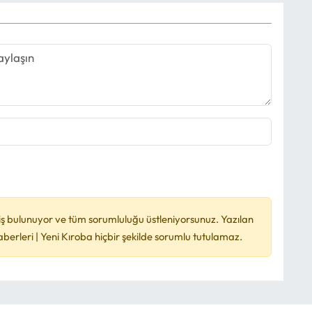
ş bulunuyor ve tüm sorumluluğu üstleniyorsunuz. Yazılan
rleri | Yeni Kıroba hiçbir şekilde sorumlu tutulamaz.