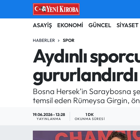
ASAYİŞ
Aydın Nöbetçi Eczaneler
ASAYİŞ
EKONOMİ
GÜNCEL
SİYASET
BİLİM-TEKNOLOJİ
Aydın Hava Durumu
HABERLER
SPOR
Aydınlı spor
ÇEVRE
Aydin Namaz Vakitleri
gururlandırdı
DÜNYA
Aydın Trafik Yoğunluk Haritası
EĞİTİM
Süper Lig Puan Durumu ve Fikstür
Bosna Hersek’in Saraybosna şe
temsil eden Rümeysa Girgin, ö
EKONOMİ
Tüm Manşetler
19.06.2026 - 12:28
1 DK
GÜNCEL
Son Dakika Haberleri
YAYINLANMA
OKUNMA SÜRESI
GÜNDEM
Haber Arşivi