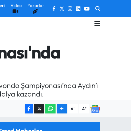
eri
Video
Yazarlar
nası'nda
wondo Şampiyonası’nda Aydın’ı
dalya kazandı.
-
+
A
A
Trend Haberler