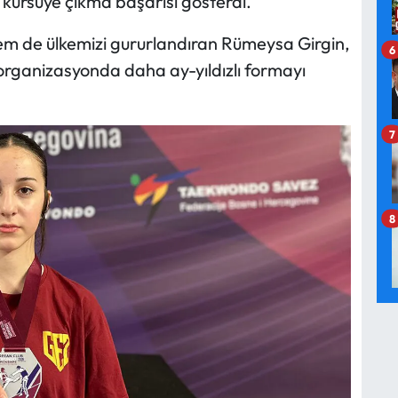
k kürsüye çıkma başarısı gösterdi.
hem de ülkemizi gururlandıran Rümeysa Girgin,
6
organizasyonda daha ay-yıldızlı formayı
7
8