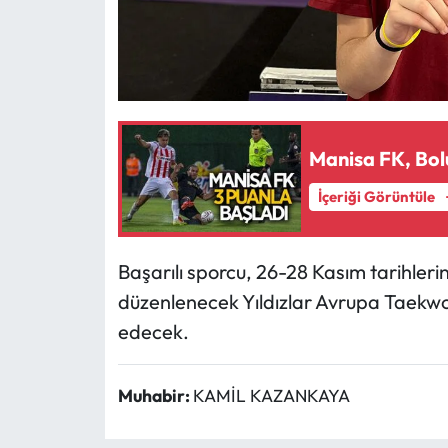
Manisa FK, Bol
İçeriği Görüntüle
Başarılı sporcu, 26-28 Kasım tarihler
düzenlenecek Yıldızlar Avrupa Taekwo
edecek.
Muhabir:
KAMİL KAZANKAYA