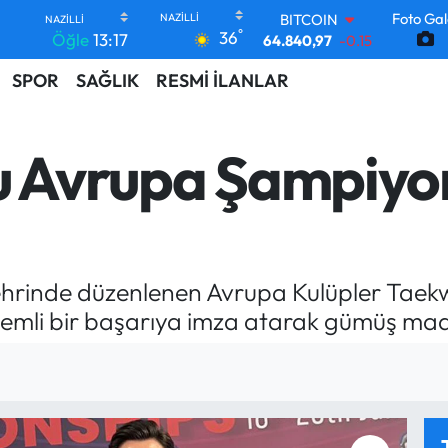
Foto Gal
DOLAR
°
36
Öğle
13:17
47,7436
0.18
EURO
SPOR
SAĞLIK
RESMİ İLANLAR
55,2510
0.32
STERLİN
64,4811
0.38
GRAM ALTIN
cu Avrupa Şampiyo
6660.55
0
BİST100
13.779
-14
BITCOIN
64.840,97
-0.15
hrinde düzenlenen Avrupa Kulüpler Taek
nemli bir başarıya imza atarak gümüş ma