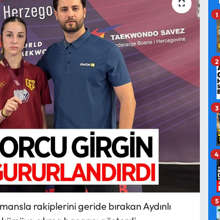
1
2
3
4
5
ansla rakiplerini geride bırakan Aydınlı