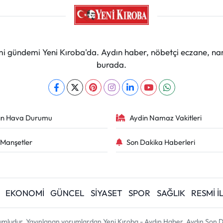
mi gündemi Yeni Kıroba'da. Aydın haber, nöbetçi eczane, na
burada.
ın Hava Durumu
Aydin Namaz Vakitleri
Manşetler
Son Dakika Haberleri
EKONOMİ
GÜNCEL
SİYASET
SPOR
SAĞLIK
RESMİ 
umludur. Yayınlanan yorumlardan Yeni Kıroba - Aydın Haber, Aydın Son D