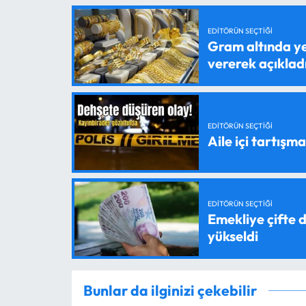
EDITÖRÜN SEÇTIĞI
Gram altında ye
vererek açıklad
EDITÖRÜN SEÇTIĞI
Aile içi tartışma
EDITÖRÜN SEÇTIĞI
Emekliye çifte d
yükseldi
Bunlar da ilginizi çekebilir