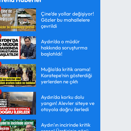
Çine’de yollar değişiyor!
Gözler bu mahallelere
çevrildi
Aydın’da o müdür
hakkında soruşturma
başlatıldı!
Muğla’da kritik arama!
Karatepe’nin gösterdiği
yerlerden ne çıktı
Aydın’da korku dolu
yangın! Alevler siteye ve
otoyola doğru ilerledi
Aydın’ın incirinde kritik
sezon! Üreticinin gözü