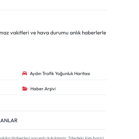
maz vakitleri ve hava durumu anlık haberlerle
Aydın Trafik Yoğunluk Haritası
Haber Arşivi
İLANLAR
akika Haberleri sorumlu tutulamaz. Sitedeki tüm harici