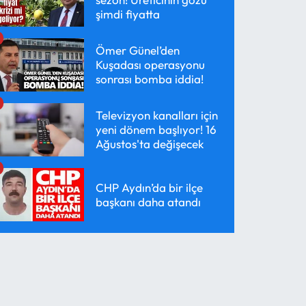
şimdi fiyatta
Ömer Günel’den
Kuşadası operasyonu
sonrası bomba iddia!
Televizyon kanalları için
yeni dönem başlıyor! 16
Ağustos'ta değişecek
CHP Aydın’da bir ilçe
başkanı daha atandı