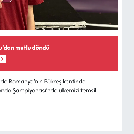
u'dan mutlu döndü
inde Romanya’nın Bükreş kentinde
ndo Şampiyonası’nda ülkemizi temsil