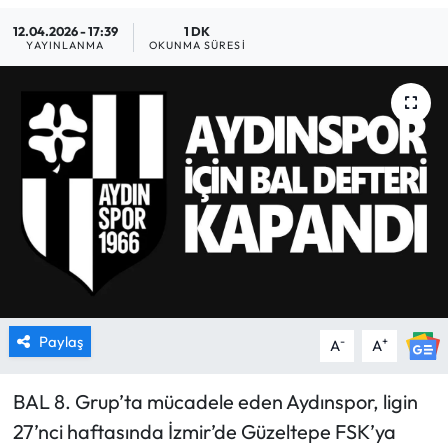
12.04.2026 - 17:39
1 DK
MAGAZİN
YAYINLANMA
OKUNMA SÜRESI
SAĞLIK
SİYASET
SPOR
TARIM
TURİZM
YAŞAM
Paylaş
-
+
A
A
RESMİ İLANLAR
BAL 8. Grup’ta mücadele eden Aydınspor, ligin
27’nci haftasında İzmir’de Güzeltepe FSK’ya
HABER İLAN