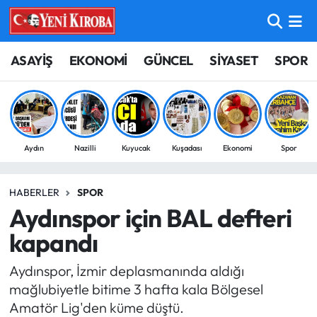
ASAYİŞ
Aydın Nöbetçi Eczaneler
ASAYİŞ
EKONOMİ
GÜNCEL
SİYASET
SPOR
BİLİM-TEKNOLOJİ
Aydın Hava Durumu
ÇEVRE
Aydin Namaz Vakitleri
Aydın
Nazilli
Kuyucak
Kuşadası
Ekonomi
Spor
DÜNYA
Aydın Trafik Yoğunluk Haritası
HABERLER
SPOR
EĞİTİM
Süper Lig Puan Durumu ve Fikstür
Aydınspor için BAL defteri
EKONOMİ
Tüm Manşetler
kapandı
Aydınspor, İzmir deplasmanında aldığı
GÜNCEL
Son Dakika Haberleri
mağlubiyetle bitime 3 hafta kala Bölgesel
Amatör Lig'den küme düştü.
GÜNDEM
Haber Arşivi