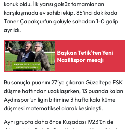
konuk oldu. İlk yarısı golsüz tamamlanan
karşılaşmada ev sahibi ekip, 85’inci dakikada
Taner Çapakçur’un golüyle sahadan 1-0 galip
ayrıldı.
Başkan Tetik'ten Yeni
Nazillispor mesajı
Bu sonuçla puanını 27’ye çıkaran Güzeltepe FSK
düşme hattından uzaklaşırken, 13 puanda kalan
Aydınspor’un ligin bitimine 3 hafta kala küme
düşmesi matematiksel olarak kesinleşti.
Aynı grupta daha önce Kuşadası 1923’ün de