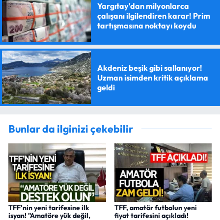
Yargıtay'dan milyonlarca
çalışanı ilgilendiren karar! Prim
tartışmasına noktayı koydu
Akdeniz beşik gibi sallanıyor!
Uzman isimden kritik açıklama
geldi
Bunlar da ilginizi çekebilir
TFF'nin yeni tarifesine ilk
TFF, amatör futbolun yeni
isyan! "Amatöre yük değil,
fiyat tarifesini açıkladı!