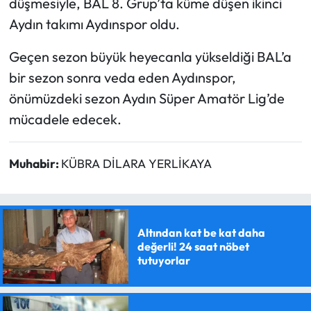
düşmesiyle, BAL 8. Grup’ta küme düşen ikinci
Aydın takımı Aydınspor oldu.
Geçen sezon büyük heyecanla yükseldiği BAL’a
bir sezon sonra veda eden Aydınspor,
önümüzdeki sezon Aydın Süper Amatör Lig’de
mücadele edecek.
Muhabir:
KÜBRA DİLARA YERLİKAYA
Altından kat be kat daha
değerli! 24 saat nöbet
tutuyorlar