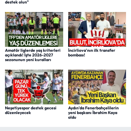
destek olun"
Amatör liglerde yaş kriterleri
İncirliova'nın ilk transfer
açıklandı! İşte 2026-2027
bombası!
sezonunun yeni kuralları
Neşetiyespor destek gecesi
Aydın'da Fenerbahçelilerin
düzenleyecek
yeni başkanı İbrahim Kaya
oldu