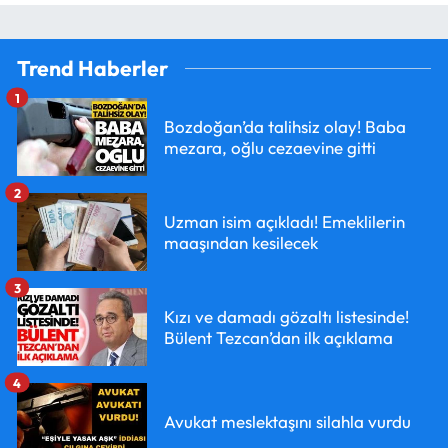
Trend Haberler
1
Bozdoğan’da talihsiz olay! Baba
mezara, oğlu cezaevine gitti
2
Uzman isim açıkladı! Emeklilerin
maaşından kesilecek
3
Kızı ve damadı gözaltı listesinde!
Bülent Tezcan’dan ilk açıklama
4
Avukat meslektaşını silahla vurdu