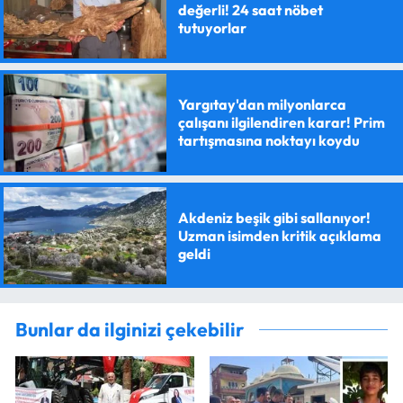
değerli! 24 saat nöbet
tutuyorlar
Yargıtay'dan milyonlarca
çalışanı ilgilendiren karar! Prim
tartışmasına noktayı koydu
Akdeniz beşik gibi sallanıyor!
Uzman isimden kritik açıklama
geldi
Bunlar da ilginizi çekebilir