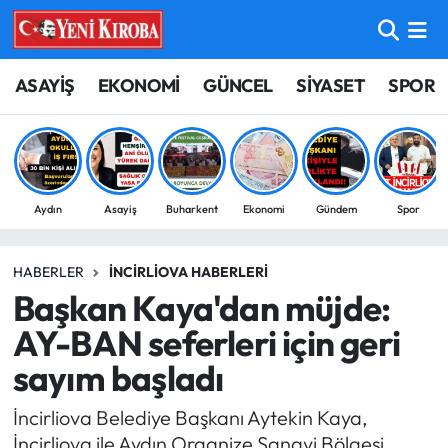
ASAYİŞ
Aydın Nöbetçi Eczaneler
ASAYİŞ
EKONOMİ
GÜNCEL
SİYASET
SPOR
BİLİM-TEKNOLOJİ
Aydın Hava Durumu
ÇEVRE
Aydin Namaz Vakitleri
Aydın
Asayiş
Buharkent
Ekonomi
Gündem
Spor
DÜNYA
Aydın Trafik Yoğunluk Haritası
HABERLER
İNCIRLIOVA HABERLERI
EĞİTİM
Süper Lig Puan Durumu ve Fikstür
Başkan Kaya'dan müjde:
EKONOMİ
Tüm Manşetler
AY-BAN seferleri için geri
sayım başladı
GÜNCEL
Son Dakika Haberleri
İncirliova Belediye Başkanı Aytekin Kaya,
GÜNDEM
Haber Arşivi
İncirliova ile Aydın Organize Sanayi Bölgesi