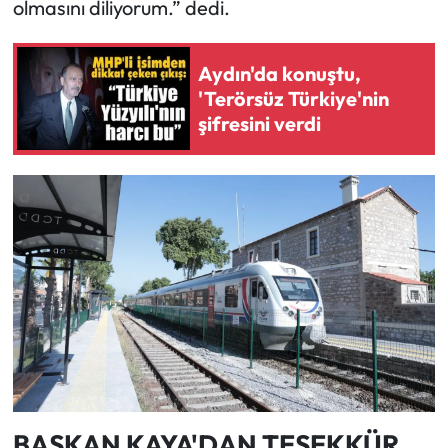
olmasını diliyorum.” dedi.
Aydın'da konuştu,
'Terörsüz Türkiye'nin
şifresini verdi
BAŞKAN KAYA'DAN TEŞEKKÜR