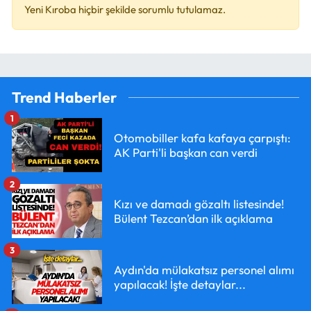
Yeni Kıroba hiçbir şekilde sorumlu tutulamaz.
Trend Haberler
1
Otomobiller kafa kafaya çarpıştı:
AK Parti'li başkan can verdi
2
Kızı ve damadı gözaltı listesinde!
Bülent Tezcan’dan ilk açıklama
3
Aydın'da mülakatsız personel alımı
yapılacak! İşte detaylar...