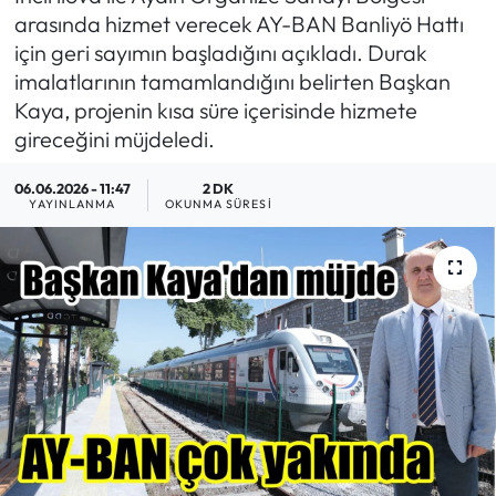
arasında hizmet verecek AY-BAN Banliyö Hattı
MAGAZİN
için geri sayımın başladığını açıkladı. Durak
imalatlarının tamamlandığını belirten Başkan
SAĞLIK
Kaya, projenin kısa süre içerisinde hizmete
gireceğini müjdeledi.
SİYASET
06.06.2026 - 11:47
2 DK
YAYINLANMA
OKUNMA SÜRESI
SPOR
TARIM
TURİZM
YAŞAM
RESMİ İLANLAR
HABER İLAN