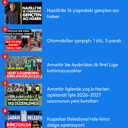
4
Nazilli’de 16 yaşındaki gençten acı
haber
5
Otomobiller çarpıştı: 1 ölü, 5 yaralı
6
Amatör'de Aydın'dan ilk fire! Lige
katılmayacaklar
7
Amatör liglerde yaş kriterleri
açıklandı! İşte 2026-2027
sezonunun yeni kuralları
8
Kuşadası Belediyesi'nde ikinci
dalga operasyon!