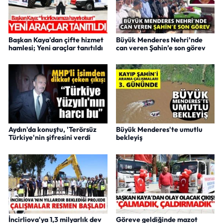
Başkan Kaya'dan çifte hizmet
Büyük Menderes Nehri’nde
hamlesi; Yeni araçlar tanıtıldı
can veren Şahin’e son görev
Aydın'da konuştu, 'Terörsüz
Büyük Menderes'te umutlu
Türkiye'nin şifresini verdi
bekleyiş
İncirliova'ya 1,3 milyarlık dev
Göreve geldiğinde mazot