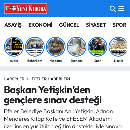
ASAYİŞ
Aydın Nöbetçi Eczaneler
ASAYİŞ
EKONOMİ
GÜNCEL
SİYASET
SPOR
BİLİM-TEKNOLOJİ
Aydın Hava Durumu
ÇEVRE
Aydin Namaz Vakitleri
Aydın
Buharkent
Kuşadası
Ekonomi
Spor
Nazilli
DÜNYA
Aydın Trafik Yoğunluk Haritası
HABERLER
EFELER HABERLERI
EĞİTİM
Süper Lig Puan Durumu ve Fikstür
Başkan Yetişkin’den
EKONOMİ
Tüm Manşetler
gençlere sınav desteği
Efeler Belediye Başkanı Anıl Yetişkin, Adnan
GÜNCEL
Son Dakika Haberleri
Menderes Kitap Kafe ve EFESEM Akademi
üzerinden yürütülen eğitim destekleriyle sınava
GÜNDEM
Haber Arşivi