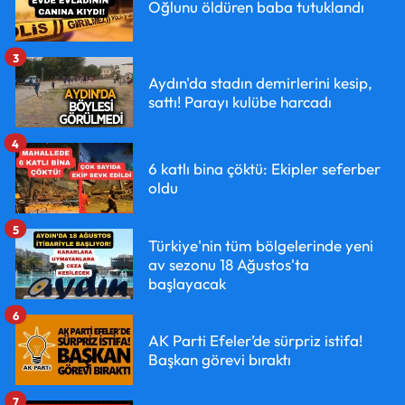
Oğlunu öldüren baba tutuklandı
3
Aydın'da stadın demirlerini kesip,
sattı! Parayı kulübe harcadı
4
6 katlı bina çöktü: Ekipler seferber
oldu
5
Türkiye'nin tüm bölgelerinde yeni
av sezonu 18 Ağustos'ta
başlayacak
6
AK Parti Efeler’de sürpriz istifa!
Başkan görevi bıraktı
7