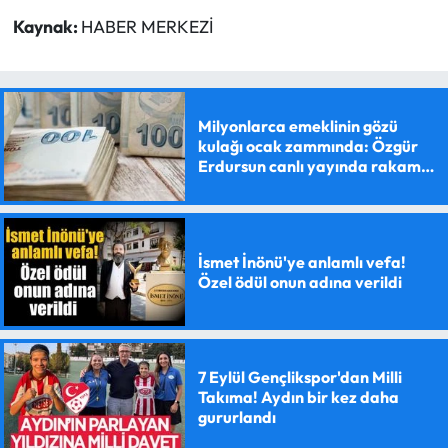
Kaynak:
HABER MERKEZİ
Milyonlarca emeklinin gözü
kulağı ocak zammında: Özgür
Erdursun canlı yayında rakam
verdi
İsmet İnönü'ye anlamlı vefa!
Özel ödül onun adına verildi
7 Eylül Gençlikspor'dan Milli
Takıma! Aydın bir kez daha
gururlandı