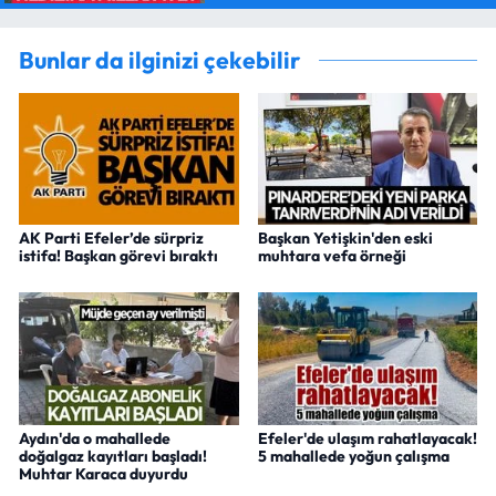
Bunlar da ilginizi çekebilir
AK Parti Efeler’de sürpriz
Başkan Yetişkin'den eski
istifa! Başkan görevi bıraktı
muhtara vefa örneği
Aydın'da o mahallede
Efeler'de ulaşım rahatlayacak!
doğalgaz kayıtları başladı!
5 mahallede yoğun çalışma
Muhtar Karaca duyurdu