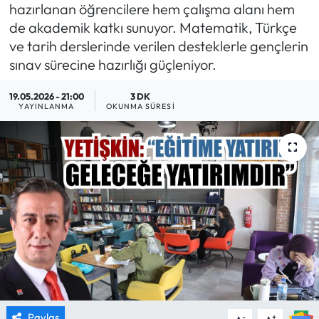
hazırlanan öğrencilere hem çalışma alanı hem
MAGAZİN
de akademik katkı sunuyor. Matematik, Türkçe
ve tarih derslerinde verilen desteklerle gençlerin
SAĞLIK
sınav sürecine hazırlığı güçleniyor.
19.05.2026 - 21:00
3 DK
SİYASET
YAYINLANMA
OKUNMA SÜRESI
SPOR
TARIM
TURİZM
YAŞAM
RESMİ İLANLAR
HABER İLAN
Paylaş
-
+