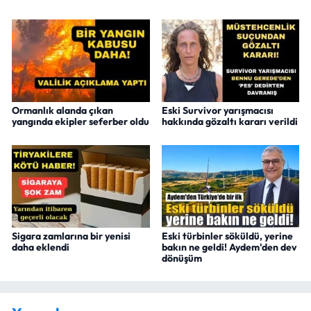
Ormanlık alanda çıkan
Eski Survivor yarışmacısı
yangında ekipler seferber oldu
hakkında gözaltı kararı verildi
Sigara zamlarına bir yenisi
Eski türbinler söküldü, yerine
daha eklendi
bakın ne geldi! Aydem'den dev
dönüşüm