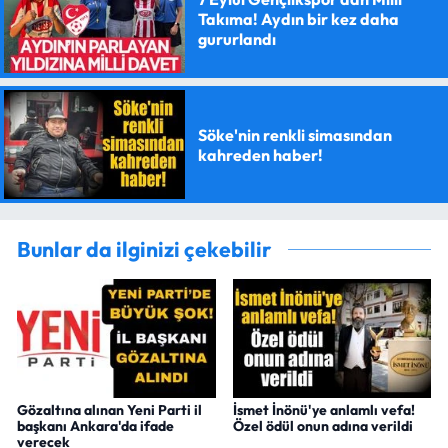
Takıma! Aydın bir kez daha
gururlandı
Söke'nin renkli simasından
kahreden haber!
Bunlar da ilginizi çekebilir
Gözaltına alınan Yeni Parti il
İsmet İnönü'ye anlamlı vefa!
başkanı Ankara'da ifade
Özel ödül onun adına verildi
verecek