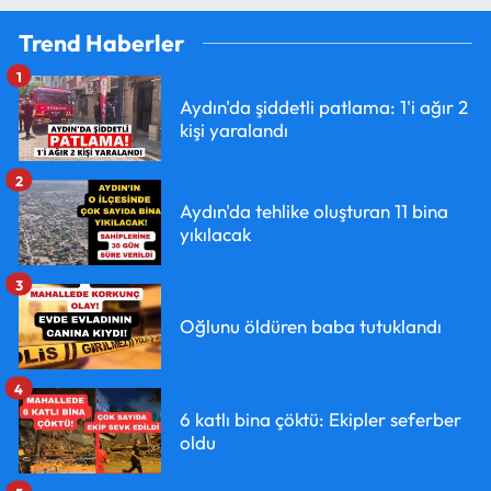
Trend Haberler
1
Aydın'da şiddetli patlama: 1'i ağır 2
kişi yaralandı
2
Aydın'da tehlike oluşturan 11 bina
yıkılacak
3
Oğlunu öldüren baba tutuklandı
4
6 katlı bina çöktü: Ekipler seferber
oldu