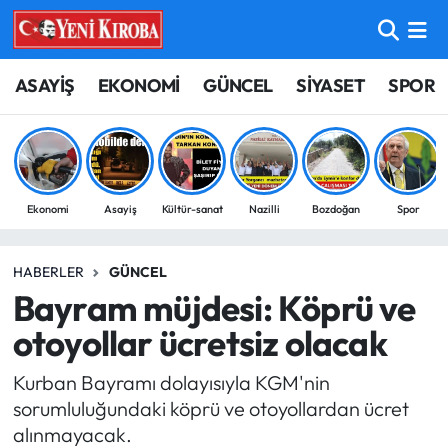
ASAYİŞ
Aydın Nöbetçi Eczaneler
ASAYİŞ
EKONOMİ
GÜNCEL
SİYASET
SPOR
BİLİM-TEKNOLOJİ
Aydın Hava Durumu
ÇEVRE
Aydin Namaz Vakitleri
Ekonomi
Asayiş
Kültür-sanat
Nazilli
Bozdoğan
Spor
DÜNYA
Aydın Trafik Yoğunluk Haritası
HABERLER
GÜNCEL
EĞİTİM
Süper Lig Puan Durumu ve Fikstür
Bayram müjdesi: Köprü ve
EKONOMİ
Tüm Manşetler
otoyollar ücretsiz olacak
Kurban Bayramı dolayısıyla KGM'nin
GÜNCEL
Son Dakika Haberleri
sorumluluğundaki köprü ve otoyollardan ücret
alınmayacak.
GÜNDEM
Haber Arşivi