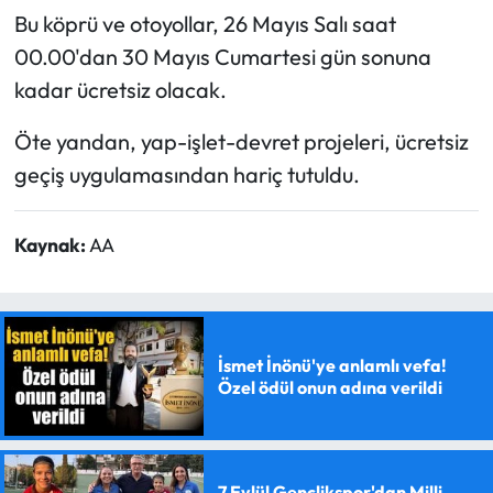
Bu köprü ve otoyollar, 26 Mayıs Salı saat
00.00'dan 30 Mayıs Cumartesi gün sonuna
kadar ücretsiz olacak.
Öte yandan, yap-işlet-devret projeleri, ücretsiz
geçiş uygulamasından hariç tutuldu.
Kaynak:
AA
İsmet İnönü'ye anlamlı vefa!
Özel ödül onun adına verildi
7 Eylül Gençlikspor'dan Milli