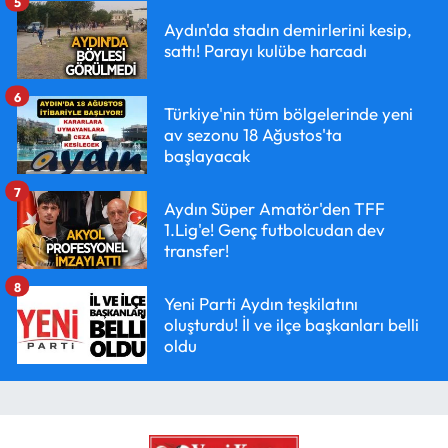
5
Aydın'da stadın demirlerini kesip,
sattı! Parayı kulübe harcadı
6
Türkiye'nin tüm bölgelerinde yeni
av sezonu 18 Ağustos'ta
başlayacak
7
Aydın Süper Amatör'den TFF
1.Lig'e! Genç futbolcudan dev
transfer!
8
Yeni Parti Aydın teşkilatını
oluşturdu! İl ve ilçe başkanları belli
oldu