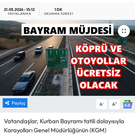
21.05.2026 - 15:12
1 DK
MAGAZİN
YAYINLANMA
OKUNMA SÜRESI
SAĞLIK
SİYASET
SPOR
TARIM
TURİZM
YAŞAM
Paylaş
-
+
A
A
RESMİ İLANLAR
Vatandaşlar, Kurban Bayramı tatili dolayısıyla
Karayolları Genel Müdürlüğünün (KGM)
HABER İLAN