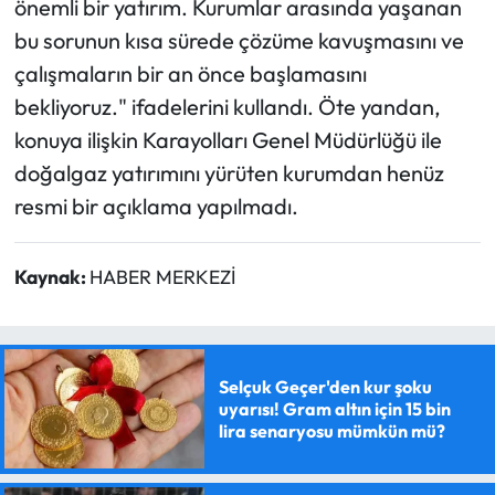
önemli bir yatırım. Kurumlar arasında yaşanan
bu sorunun kısa sürede çözüme kavuşmasını ve
çalışmaların bir an önce başlamasını
bekliyoruz." ifadelerini kullandı. Öte yandan,
konuya ilişkin Karayolları Genel Müdürlüğü ile
doğalgaz yatırımını yürüten kurumdan henüz
resmi bir açıklama yapılmadı.
Kaynak:
HABER MERKEZİ
Selçuk Geçer'den kur şoku
uyarısı! Gram altın için 15 bin
lira senaryosu mümkün mü?