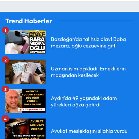
Trend Haberler
1
Bozdoğan’da talihsiz olay! Baba
mezara, oğlu cezaevine gitti
2
Uzman isim açıkladı! Emeklilerin
maaşından kesilecek
3
Aydın'da 49 yaşındaki adam
yürekleri ağza getirdi
4
Avukat meslektaşını silahla vurdu