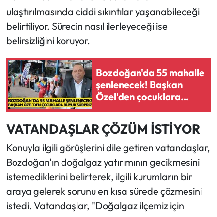
ulaştırılmasında ciddi sıkıntılar yaşanabileceği
belirtiliyor. Sürecin nasıl ilerleyeceği ise
belirsizliğini koruyor.
Bozdoğan'da 55 mahalle
şenlenecek! Başkan
Özel'den çocuklara
büyük sürpriz
VATANDAŞLAR ÇÖZÜM İSTİYOR
Konuyla ilgili görüşlerini dile getiren vatandaşlar,
Bozdoğan'ın doğalgaz yatırımının gecikmesini
istemediklerini belirterek, ilgili kurumların bir
araya gelerek sorunu en kısa sürede çözmesini
istedi. Vatandaşlar, "Doğalgaz ilçemiz için