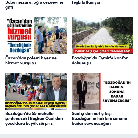
Baba mezara, oğlu cezaevine
teşkilatlanıyor
gitti
Özcan’dan polemik yerine
Bozdoğan'da Eymir'e konfor
hizmet vurgusu
dokunuşu
Bozdoğan'da 55 mahalle
Saatçı'dan net çıkış:
şenlenecek! Başkan Özel'den
Bozdoğan'ın hakkını sonuna
çocuklara büyük sürpriz
kadar savunacağım