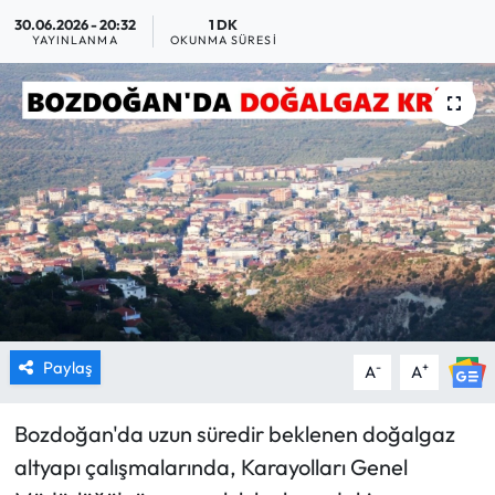
30.06.2026 - 20:32
1 DK
MAGAZİN
YAYINLANMA
OKUNMA SÜRESI
SAĞLIK
SİYASET
SPOR
TARIM
TURİZM
Paylaş
-
+
A
A
YAŞAM
Bozdoğan'da uzun süredir beklenen doğalgaz
RESMİ İLANLAR
altyapı çalışmalarında, Karayolları Genel
HABER İLAN