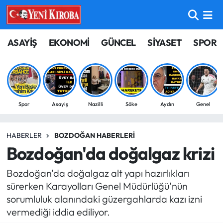
ASAYİŞ
Aydın Nöbetçi Eczaneler
ASAYİŞ
EKONOMİ
GÜNCEL
SİYASET
SPOR
BİLİM-TEKNOLOJİ
Aydın Hava Durumu
ÇEVRE
Aydin Namaz Vakitleri
Spor
Asayiş
Nazilli
Söke
Aydın
Genel
DÜNYA
Aydın Trafik Yoğunluk Haritası
HABERLER
BOZDOĞAN HABERLERI
EĞİTİM
Süper Lig Puan Durumu ve Fikstür
Bozdoğan'da doğalgaz krizi
EKONOMİ
Tüm Manşetler
Bozdoğan'da doğalgaz alt yapı hazırlıkları
sürerken Karayolları Genel Müdürlüğü'nün
GÜNCEL
Son Dakika Haberleri
sorumluluk alanındaki güzergahlarda kazı izni
vermediği iddia ediliyor.
GÜNDEM
Haber Arşivi