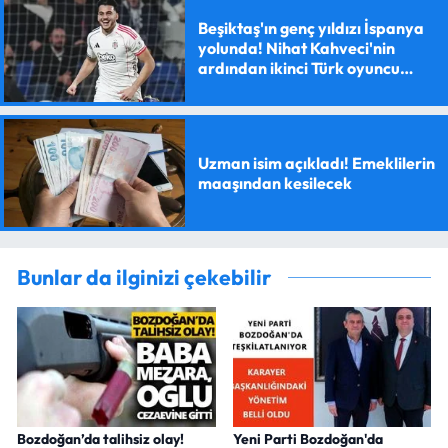
Beşiktaş'ın genç yıldızı İspanya
yolunda! Nihat Kahveci'nin
ardından ikinci Türk oyuncu
olacak
Uzman isim açıkladı! Emeklilerin
maaşından kesilecek
Bunlar da ilginizi çekebilir
Bozdoğan’da talihsiz olay!
Yeni Parti Bozdoğan'da