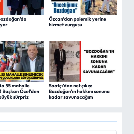
 Bozdoğan'da
Özcan’dan polemik yerine
ıyor
hizmet vurgusu
da 55 mahalle
Saatçı'dan net çıkış:
! Başkan Özel'den
Bozdoğan'ın hakkını sonuna
büyük sürpriz
kadar savunacağım