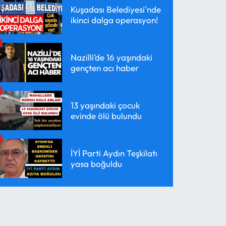
Kuşadası Belediyesi'nde
ikinci dalga operasyon!
Nazilli’de 16 yaşındaki
gençten acı haber
13 yaşındaki çocuk
evinde ölü bulundu
İYİ Parti Aydın Teşkilatı
yasa boğuldu