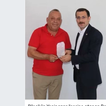
MAGAZİN
SAĞLIK
SİYASET
SPOR
TARIM
TURİZM
YAŞAM
RESMİ İLANLAR
HABER İLAN