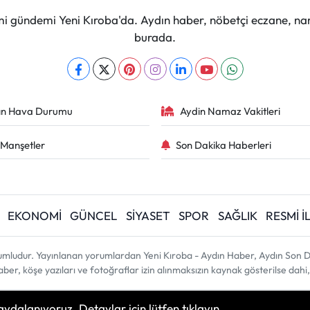
mi gündemi Yeni Kıroba'da. Aydın haber, nöbetçi eczane, na
burada.
ın Hava Durumu
Aydin Namaz Vakitleri
Manşetler
Son Dakika Haberleri
EKONOMİ
GÜNCEL
SİYASET
SPOR
SAĞLIK
RESMİ 
umludur. Yayınlanan yorumlardan Yeni Kıroba - Aydın Haber, Aydın Son D
 haber, köşe yazıları ve fotoğraflar izin alınmaksızın kaynak gösterilse d
aydalanıyoruz. Detaylar için lütfen tıklayın.