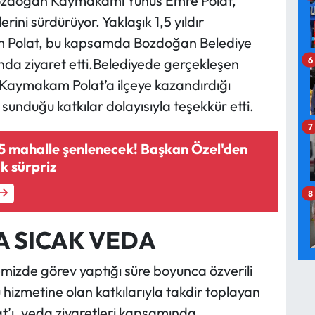
 Bozdoğan Kaymakamı Yunus Emre Polat,
ini sürdürüyor. Yaklaşık 1,5 yıldır
Polat, bu kapsamda Bozdoğan Belediye
6
da ziyaret etti.Belediyede gerçekleşen
 Kaymakam Polat’a ilçeye kazandırdığı
 sunduğu katkılar dolayısıyla teşekkür etti.
7
 mahalle şenlenecek! Başkan Özel'den
k sürpriz
8
 SICAK VEDA
mizde görev yaptığı süre boyunca özverili
hizmetine olan katkılarıyla takdir toplayan
’ı, veda ziyaretleri kapsamında