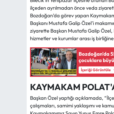
Bilecik’in Yenipazar ilçesine atanan
ilçeden ayrılmadan önce veda ziyaretler
Bozdoğan’da görev yapan Kaymakam 
Başkanı Mustafa Galip Özel’i makamın
ziyarette Başkan Mustafa Galip Özel,
hizmetler ve kurumlar arası iş birliğine
Bozdoğan'da 55
çocuklara büyü
İçeriği Görüntüle
KAYMAKAM POLAT'A
Başkan Özel yaptığı açıklamada, “İlçe
çalışmaları, samimi yaklaşımı ve kamu 
Kaymakamımız Sayın Yunus Emre Polat