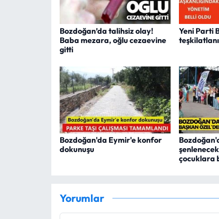
Bozdoğan’da talihsiz olay!
Yeni Parti
Baba mezara, oğlu cezaevine
teşkilatlan
gitti
Bozdoğan'da Eymir'e konfor
Bozdoğan'
dokunuşu
şenlenecek
çocuklara 
Yorumlar