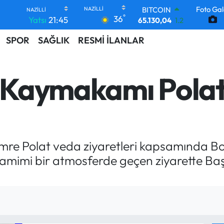
BITCOIN
Foto Gal
65.130,04
1.2
°
36
Yatsı
21:45
DOLAR
47,7106
0.17
SPOR
SAĞLIK
RESMİ İLANLAR
EURO
55,1652
0.27
STERLİN
 Kaymakamı Polat
64,4046
0.35
GRAM ALTIN
6618.49
2.12
BİST100
13.773
-19
e Polat veda ziyaretleri kapsamında Bo
Samimi bir atmosferde geçen ziyarette Baş