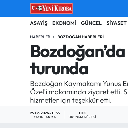
ASAYİŞ
Aydın Nöbetçi Eczaneler
ASAYİŞ
EKONOMİ
GÜNCEL
SİYASET
BİLİM-TEKNOLOJİ
Aydın Hava Durumu
HABERLER
BOZDOĞAN HABERLERI
Bozdoğan’da
ÇEVRE
Aydin Namaz Vakitleri
turunda
DÜNYA
Aydın Trafik Yoğunluk Haritası
EĞİTİM
Süper Lig Puan Durumu ve Fikstür
Bozdoğan Kaymakamı Yunus Emr
Özel'i makamında ziyaret etti. 
EKONOMİ
Tüm Manşetler
hizmetler için teşekkür etti.
GÜNCEL
Son Dakika Haberleri
25.06.2026 - 11:55
1 DK
YAYINLANMA
OKUNMA SÜRESI
GÜNDEM
Haber Arşivi