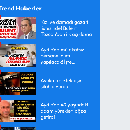
Trend Haberler
Kızı ve damadı gözaltı
listesinde! Bülent
Tezcan’dan ilk açıklama
Aydın'da mülakatsız
personel alımı
yapılacak! İşte
detaylar...
Avukat meslektaşını
silahla vurdu
Aydın'da 49 yaşındaki
adam yürekleri ağza
getirdi