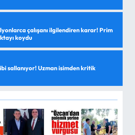
yonlarca çalışanı ilgilendiren karar! Prim
oktayı koydu
ibi sallanıyor! Uzman isimden kritik