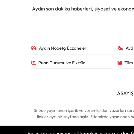
Aydın son dakika haberleri, siyaset ve ekono
Aydın Nöbetçi Eczaneler
Ayd
Puan Durumu ve Fikstür
Tüm 
ASAYİŞ
Sitede yayınlanan içerik ve yorumlardan yazarları sor
linkler ayrı bir sayfada açılır. Sitemizde yayınlanan
En iyi site deneyimi sağlamak için çerezlerden f
Haber Yazılımı:
TE Bilişim
| Copyright © 2026