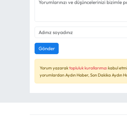
Gönder
Yorum yazarak
topluluk kurallarımızı
kabul etmi
yorumlardan Aydın Haber, Son Dakika Aydın Habe