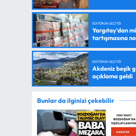
EDITÖRÜN SEÇTIĞI
Yargıtay'dan mil
tartışmasına n
EDITÖRÜN SEÇTIĞI
Akdeniz beşik g
açıklama geldi
Bunlar da ilginizi çekebilir