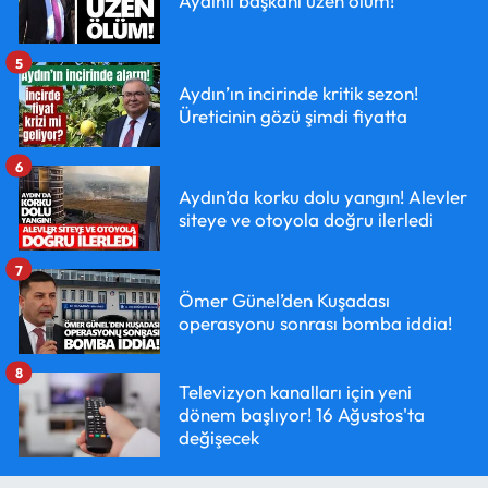
Aydınlı başkanı üzen ölüm!
5
Aydın’ın incirinde kritik sezon!
Üreticinin gözü şimdi fiyatta
6
Aydın’da korku dolu yangın! Alevler
siteye ve otoyola doğru ilerledi
7
Ömer Günel’den Kuşadası
operasyonu sonrası bomba iddia!
8
Televizyon kanalları için yeni
dönem başlıyor! 16 Ağustos'ta
değişecek