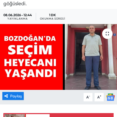
göğüsledi.
MAGAZİN
08.06.2026 - 12:44
1 DK
YAYINLANMA
OKUNMA SÜRESI
SAĞLIK
SİYASET
SPOR
TARIM
TURİZM
YAŞAM
Paylaş
-
+
A
A
RESMİ İLANLAR
HABER İLAN