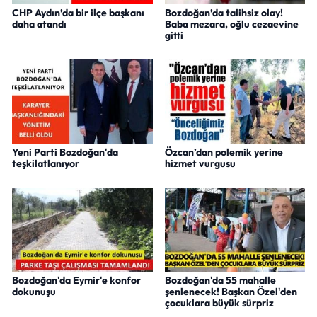
CHP Aydın’da bir ilçe başkanı
Bozdoğan’da talihsiz olay!
daha atandı
Baba mezara, oğlu cezaevine
gitti
Yeni Parti Bozdoğan'da
Özcan’dan polemik yerine
teşkilatlanıyor
hizmet vurgusu
Bozdoğan'da Eymir'e konfor
Bozdoğan'da 55 mahalle
dokunuşu
şenlenecek! Başkan Özel'den
çocuklara büyük sürpriz