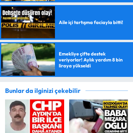
Aile içi tartışma faciayla bitti!
Emekliye çifte destek
veriyorlar! Aylık yardım 8 bin
liraya yükseldi
Bunlar da ilginizi çekebilir