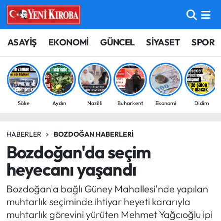
ASAYİŞ
Aydın Nöbetçi Eczaneler
ASAYİŞ
EKONOMİ
GÜNCEL
SİYASET
SPOR
BİLİM-TEKNOLOJİ
Aydın Hava Durumu
ÇEVRE
Aydin Namaz Vakitleri
Söke
Aydın
Nazilli
Buharkent
Ekonomi
Didim
DÜNYA
Aydın Trafik Yoğunluk Haritası
HABERLER
BOZDOĞAN HABERLERI
EĞİTİM
Süper Lig Puan Durumu ve Fikstür
Bozdoğan'da seçim
EKONOMİ
Tüm Manşetler
heyecanı yaşandı
Bozdoğan'a bağlı Güney Mahallesi'nde yapılan
GÜNCEL
Son Dakika Haberleri
muhtarlık seçiminde ihtiyar heyeti kararıyla
muhtarlık görevini yürüten Mehmet Yağcıoğlu ipi
GÜNDEM
Haber Arşivi