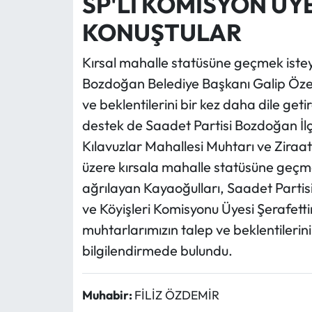
SP'Lİ KOMİSYON Ü
KONUŞTULAR
Kırsal mahalle statüsüne geçmek istey
Bozdoğan Belediye Başkanı Galip Özel 
ve beklentilerini bir kez daha dile ge
destek de Saadet Partisi Bozdoğan İlç
Kılavuzlar Mahallesi Muhtarı ve Zira
üzere kırsala mahalle statüsüne geçme
ağrılayan Kayaoğulları, Saadet Parti
ve Köyişleri Komisyonu Üyesi Şerafetti
muhtarlarımızın talep ve beklentilerini il
bilgilendirmede bulundu.
Muhabir:
FİLİZ ÖZDEMİR