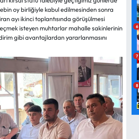
ı kırsal statü talebiyle geçtiğimiz günlerde
bin oy birliğiyle kabul edilmesinden sonra
ran ayı ikinci toplantısında görüşülmesi
6
geçmek isteyen muhtarlar mahalle sakinlerinin
ndirim gibi avantajlardan yararlanmasını
7
8