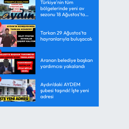
Türkiye'nin tüm
bölgelerinde yeni av
sezonu 18 Ağustos'ta
başlayacak
Tarkan 29 Ağustos'ta
hayranlarıyla buluşacak
Aranan belediye başkan
yardımcısı yakalandı
Aydın’daki AYDEM
şubesi taşındı! İşte yeni
adresi