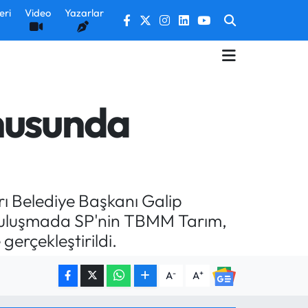
eri
Video
Yazarlar
nusunda
ı Belediye Başkanı Galip
. Buluşmada SP'nin TBMM Tarım,
gerçekleştirildi.
-
+
A
A