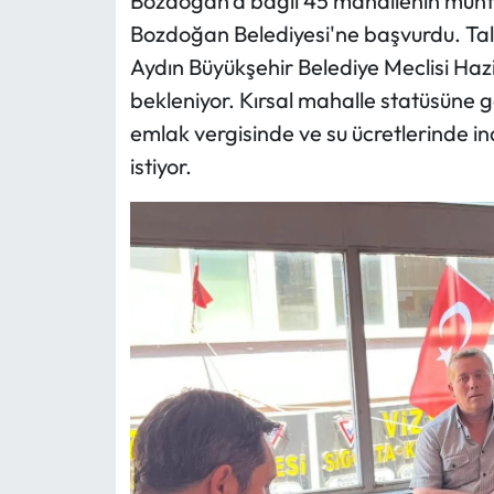
Bozdoğan'a bağlı 45 mahallenin muhtar
Bozdoğan Belediyesi'ne başvurdu. Tale
Aydın Büyükşehir Belediye Meclisi Hazi
bekleniyor. Kırsal mahalle statüsüne 
emlak vergisinde ve su ücretlerinde i
istiyor.