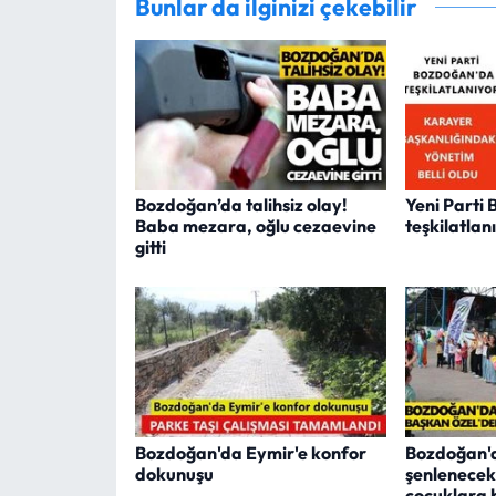
Bunlar da ilginizi çekebilir
Bozdoğan’da talihsiz olay!
Yeni Parti
Baba mezara, oğlu cezaevine
teşkilatlan
gitti
Bozdoğan'da Eymir'e konfor
Bozdoğan'
dokunuşu
şenlenecek
çocuklara 