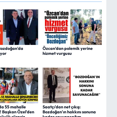
 Bozdoğan'da
Özcan’dan polemik yerine
ıyor
hizmet vurgusu
da 55 mahalle
Saatçı'dan net çıkış:
! Başkan Özel'den
Bozdoğan'ın hakkını sonuna
büyük sürpriz
kadar savunacağım