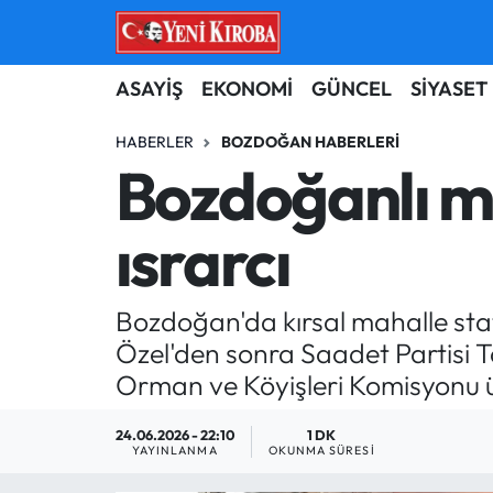
ASAYİŞ
Aydın Nöbetçi Eczaneler
ASAYİŞ
EKONOMİ
GÜNCEL
SİYASET
BİLİM-TEKNOLOJİ
Aydın Hava Durumu
HABERLER
BOZDOĞAN HABERLERI
Bozdoğanlı m
ÇEVRE
Aydin Namaz Vakitleri
ısrarcı
DÜNYA
Aydın Trafik Yoğunluk Haritası
EĞİTİM
Süper Lig Puan Durumu ve Fikstür
Bozdoğan'da kırsal mahalle sta
Özel'den sonra Saadet Partisi 
EKONOMİ
Tüm Manşetler
Orman ve Köyişleri Komisyonu üye
GÜNCEL
Son Dakika Haberleri
24.06.2026 - 22:10
1 DK
YAYINLANMA
OKUNMA SÜRESI
GÜNDEM
Haber Arşivi