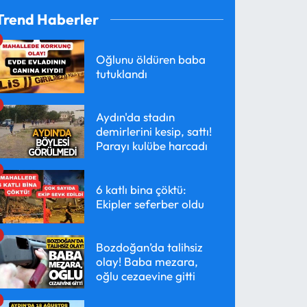
Trend Haberler
Oğlunu öldüren baba
tutuklandı
Aydın'da stadın
demirlerini kesip, sattı!
Parayı kulübe harcadı
6 katlı bina çöktü:
Ekipler seferber oldu
Bozdoğan’da talihsiz
olay! Baba mezara,
oğlu cezaevine gitti