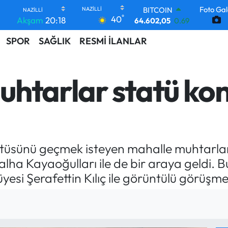
Foto Gal
DOLAR
°
40
Akşam
20:18
47,6006
0.06
EURO
SPOR
SAĞLIK
RESMİ İLANLAR
55,0250
0.02
STERLİN
64,2398
0.2
GRAM ALTIN
uhtarlar statü ko
6513.94
0.32
BİST100
13.768
48
BITCOIN
64.602,05
0.69
tüsünü geçmek isteyen mahalle muhtarlar
Talha Kayaoğulları ile de bir araya geldi
si Şerafettin Kılıç ile görüntülü görüşme 