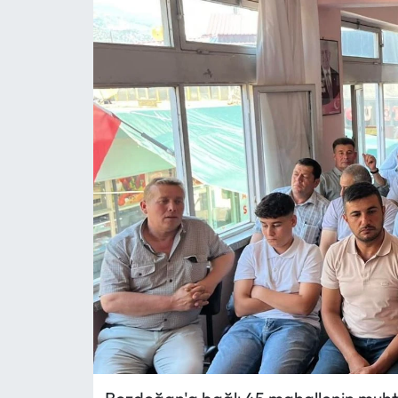
MAGAZİN
SAĞLIK
SİYASET
SPOR
TARIM
TURİZM
YAŞAM
RESMİ İLANLAR
HABER İLAN