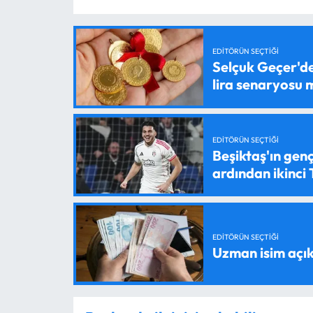
EDITÖRÜN SEÇTIĞI
Selçuk Geçer'den
lira senaryosu
EDITÖRÜN SEÇTIĞI
Beşiktaş'ın genç
ardından ikinci
EDITÖRÜN SEÇTIĞI
Uzman isim açık