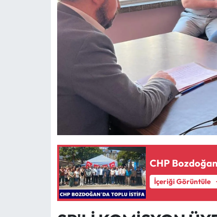
CHP Bozdoğan'd
İçeriği Görüntüle