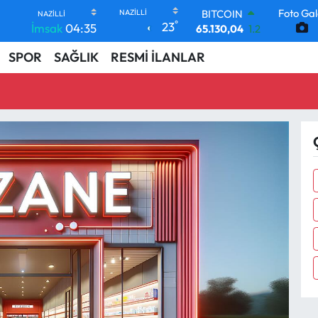
Foto Gal
BITCOIN
°
23
İmsak
04:35
65.130,04
1.2
DOLAR
SPOR
SAĞLIK
RESMİ İLANLAR
47,7106
0.17
EURO
55,1652
0.27
STERLİN
64,4046
0.35
GRAM ALTIN
6648.99
2.59
BİST100
13.773
-19