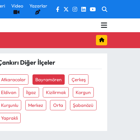
eri
Video
Yazarlar
Çankırı Diğer İlçeler
Atkaracalar
Bayramören
Çerkeş
Eldivan
İlgaz
Kizilirmak
Korgun
Kurşunlu
Merkez
Orta
Şabanözü
Yaprakli