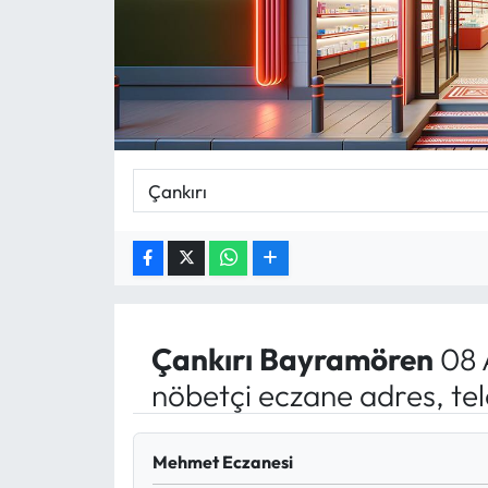
MAGAZİN
SAĞLIK
SİYASET
SPOR
TARIM
TURİZM
Çankırı
Bayramören
08 
YAŞAM
nöbetçi eczane adres, te
RESMİ İLANLAR
Mehmet Eczanesi
HABER İLAN