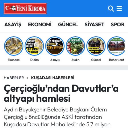
ASAYİŞ
Aydın Nöbetçi Eczaneler
ASAYİŞ
EKONOMİ
GÜNCEL
SİYASET
SPOR
BİLİM-TEKNOLOJİ
Aydın Hava Durumu
ÇEVRE
Aydin Namaz Vakitleri
Ekonomi
Didim
Asayiş
Aydın
Güncel
Buharkent
DÜNYA
Aydın Trafik Yoğunluk Haritası
HABERLER
KUŞADASI HABERLERI
EĞİTİM
Süper Lig Puan Durumu ve Fikstür
Çerçioğlu’ndan Davutlar’a
EKONOMİ
Tüm Manşetler
altyapı hamlesi
Aydın Büyükşehir Belediye Başkanı Özlem
GÜNCEL
Son Dakika Haberleri
Çerçioğlu öncülüğünde ASKİ tarafından
Kuşadası Davutlar Mahallesi’nde 5,7 milyon
GÜNDEM
Haber Arşivi