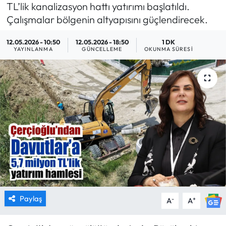
TL’lik kanalizasyon hattı yatırımı başlatıldı.
MAGAZİN
Çalışmalar bölgenin altyapısını güçlendirecek.
12.05.2026 - 10:50
12.05.2026 - 18:50
1 DK
SAĞLIK
YAYINLANMA
GÜNCELLEME
OKUNMA SÜRESI
SİYASET
SPOR
TARIM
TURİZM
YAŞAM
RESMİ İLANLAR
Paylaş
-
+
A
A
HABER İLAN