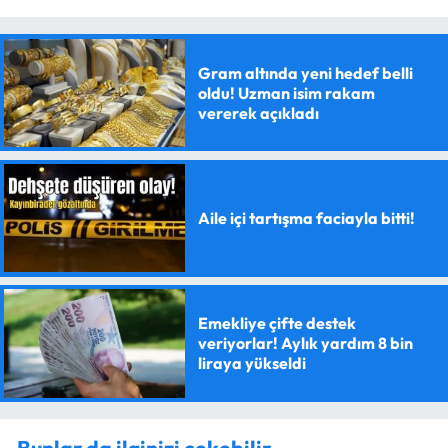
Gram altında yeni hedef belli
oldu! Uzman isim rakam
vererek açıkladı
Aile içi tartışma faciayla bitti!
Emekliye çifte destek
veriyorlar! Aylık yardım 8 bin
liraya yükseldi