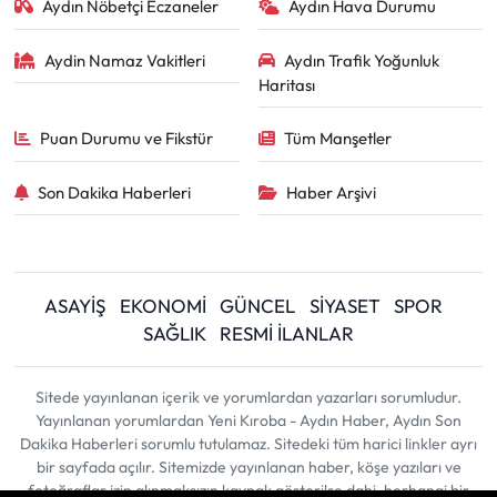
Aydın Nöbetçi Eczaneler
Aydın Hava Durumu
Aydin Namaz Vakitleri
Aydın Trafik Yoğunluk
Haritası
Puan Durumu ve Fikstür
Tüm Manşetler
Son Dakika Haberleri
Haber Arşivi
ASAYİŞ
EKONOMİ
GÜNCEL
SİYASET
SPOR
SAĞLIK
RESMİ İLANLAR
Sitede yayınlanan içerik ve yorumlardan yazarları sorumludur.
Yayınlanan yorumlardan Yeni Kıroba - Aydın Haber, Aydın Son
Dakika Haberleri sorumlu tutulamaz. Sitedeki tüm harici linkler ayrı
bir sayfada açılır. Sitemizde yayınlanan haber, köşe yazıları ve
fotoğraflar izin alınmaksızın kaynak gösterilse dahi, herhangi bir