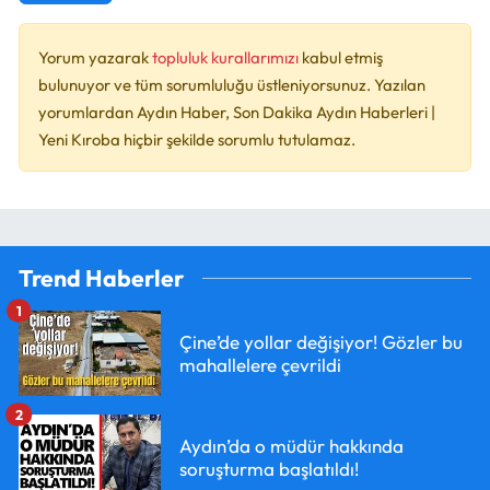
Yorum yazarak
topluluk kurallarımızı
kabul etmiş
bulunuyor ve tüm sorumluluğu üstleniyorsunuz. Yazılan
yorumlardan Aydın Haber, Son Dakika Aydın Haberleri |
Yeni Kıroba hiçbir şekilde sorumlu tutulamaz.
Trend Haberler
1
Çine’de yollar değişiyor! Gözler bu
mahallelere çevrildi
2
Aydın’da o müdür hakkında
soruşturma başlatıldı!