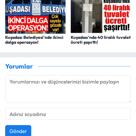
Kuşadası Belediyesi'nde ikinci
Kuşadası’nda 40 liralık tuvalet
dalga operasyon!
ücreti şaşırttı!
Yorumlar
Gönder