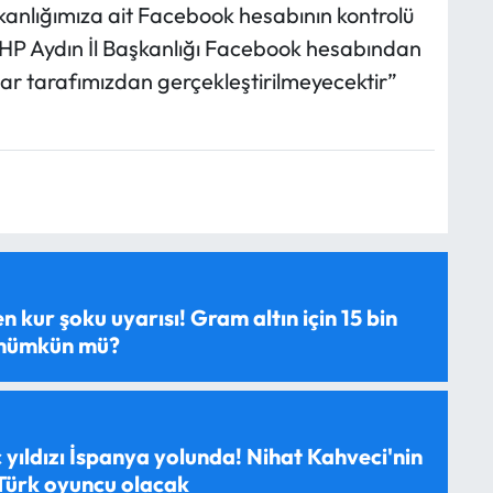
kanlığımıza ait Facebook hesabının kontrolü
CHP Aydın İl Başkanlığı Facebook hesabından
ar tarafımızdan gerçekleştirilmeyecektir”
 kur şoku uyarısı! Gram altın için 15 bin
 mümkün mü?
 yıldızı İspanya yolunda! Nihat Kahveci'nin
 Türk oyuncu olacak