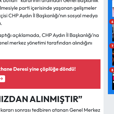
ak butlan” kararının ardından Genel Başkanlık
lmesiyle parti içerisinde yaşanan gelişmeler
çisi CHP Aydın İl Başkanlığı’nın sosyal medya
6
ı.
aptığı açıklamada, CHP Aydın İl Başkanlığı’na
nel merkez yönetimi tarafından alındığını
7
hane Deresi yine çöplüğe döndü!
8
IZDAN ALINMIŞTIR”
 kararı sonrası tedbiren atanan Genel Merkez