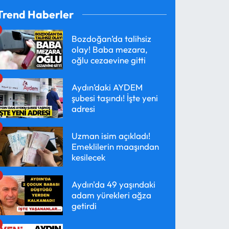
Trend Haberler
Bozdoğan’da talihsiz
olay! Baba mezara,
oğlu cezaevine gitti
Aydın’daki AYDEM
şubesi taşındı! İşte yeni
adresi
Uzman isim açıkladı!
Emeklilerin maaşından
kesilecek
Aydın'da 49 yaşındaki
adam yürekleri ağza
getirdi