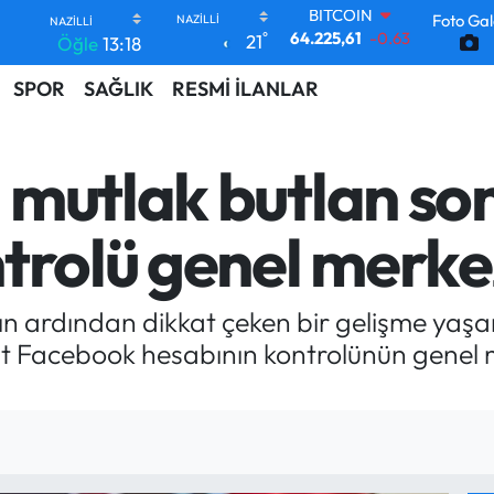
Foto Gal
DOLAR
°
21
Öğle
13:18
47,7143
0.16
EURO
SPOR
SAĞLIK
RESMİ İLANLAR
55,0317
-0.02
STERLİN
64,2463
0.07
GRAM ALTIN
mutlak butlan son
6510.40
0.45
BİST100
13.799
70
trolü genel merke
BITCOIN
64.225,61
-0.63
n ardından dikkat çeken bir gelişme yaşa
ait Facebook hesabının kontrolünün genel