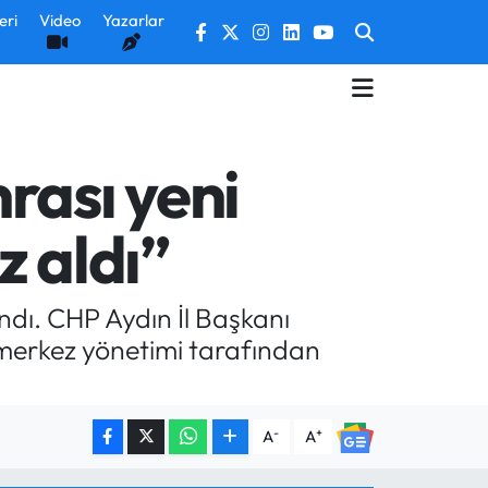
eri
Video
Yazarlar
rası yeni
z aldı”
ndı. CHP Aydın İl Başkanı
 merkez yönetimi tarafından
-
+
A
A