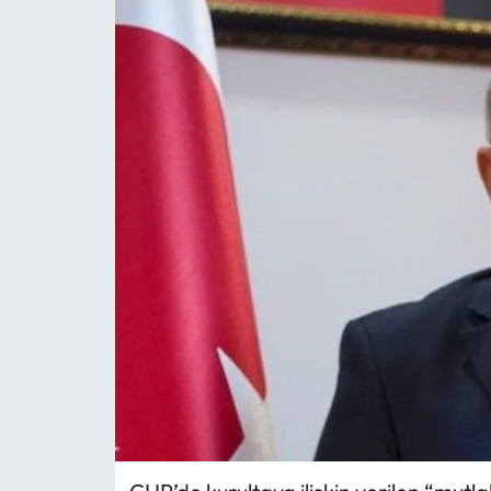
MAGAZİN
SAĞLIK
SİYASET
SPOR
TARIM
TURİZM
YAŞAM
RESMİ İLANLAR
HABER İLAN