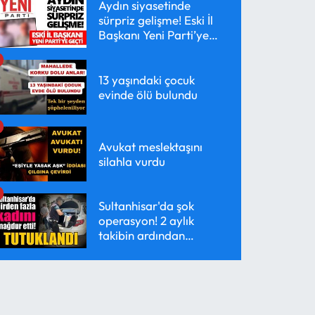
Aydın siyasetinde
sürpriz gelişme! Eski İl
Başkanı Yeni Parti’ye
geçti
13 yaşındaki çocuk
evinde ölü bulundu
Avukat meslektaşını
silahla vurdu
Sultanhisar'da şok
operasyon! 2 aylık
takibin ardından
yakalandı