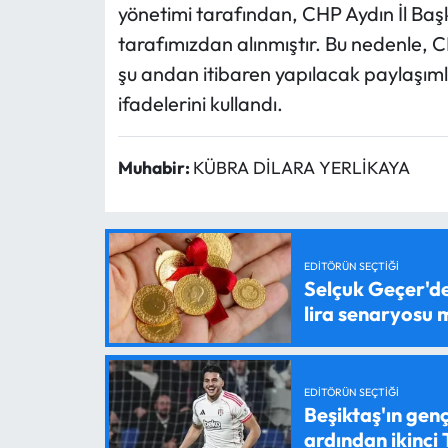
yönetimi tarafından, CHP Aydın İl Baş
tarafımızdan alınmıştır. Bu nedenle, 
şu andan itibaren yapılacak paylaşıml
ifadelerini kullandı.
Muhabir:
KÜBRA DİLARA YERLİKAYA
EDITÖRÜN SEÇTIĞI
Selçuk Geçer'den
lira senaryosu
EDITÖRÜN SEÇTIĞI
Beşiktaş'ın genç
ardından ikinci