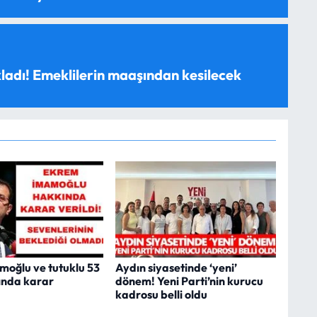
ladı! Emeklilerin maaşından kesilecek
oğlu ve tutuklu 53
Aydın siyasetinde ‘yeni’
ında karar
dönem! Yeni Parti’nin kurucu
kadrosu belli oldu