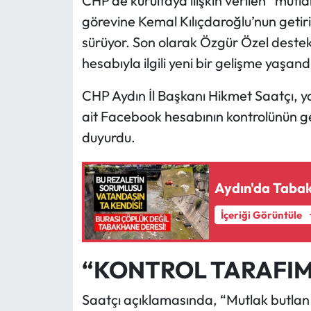
CHP’de kurultaya ilişkin verilen “mutl
görevine Kemal Kılıçdaroğlu’nun getiri
sürüyor. Son olarak Özgür Özel destek
hesabıyla ilgili yeni bir gelişme yaşand
CHP Aydın İl Başkanı Hikmet Saatçı, y
ait Facebook hesabının kontrolünün ge
duyurdu.
Aydın'da Tabak
İçeriği Görüntüle
“KONTROL TARAFIM
Saatçı açıklamasında, “Mutlak butlan