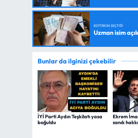
EDITÖRÜN SEÇTIĞI
Uzman isim açık
Bunlar da ilginizi çekebilir
İYİ Parti Aydın Teşkilatı yasa
Ekrem İmam
boğuldu
sanık hakk