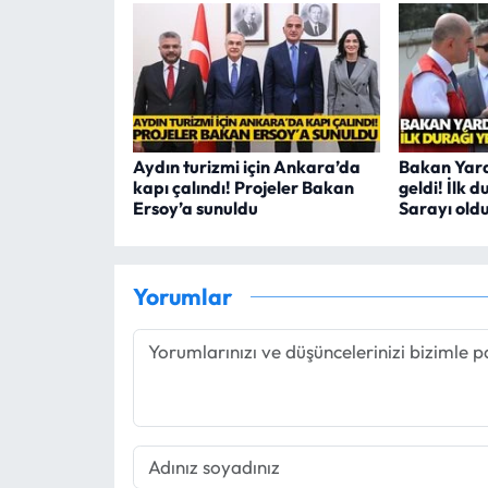
Aydın turizmi için Ankara’da
Bakan Yard
kapı çalındı! Projeler Bakan
geldi! İlk 
Ersoy’a sunuldu
Sarayı old
Yorumlar