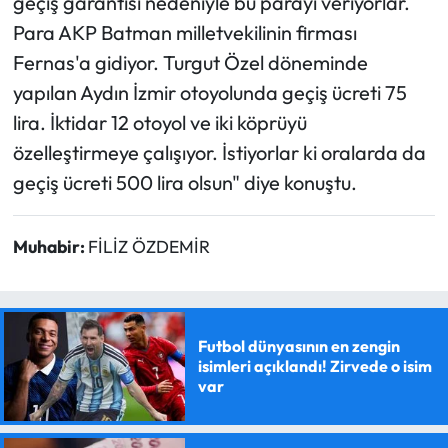
geçiş garantisi nedeniyle bu parayı veriyorlar.
Para AKP Batman milletvekilinin firması
Fernas'a gidiyor. Turgut Özel döneminde
yapılan Aydın İzmir otoyolunda geçiş ücreti 75
lira. İktidar 12 otoyol ve iki köprüyü
özelleştirmeye çalışıyor. İstiyorlar ki oralarda da
geçiş ücreti 500 lira olsun" diye konuştu.
Muhabir:
FİLİZ ÖZDEMİR
Futbol dünyasının en zengin
isimleri açıklandı! Zirvede o isim
var