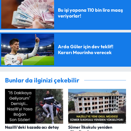
Bu işi yapana 110 bin lira maaş
veriyorlar!
Arda Güler için dev teklif!
Kararı Mourinho verecek
Bunlar da ilginizi çekebilir
Nazilli'deki kazada acı detay
Sümer İlkokulu yeniden