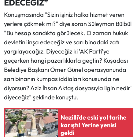
EDECEĞİZ”
Konuşmasında "Sizin işiniz halka hizmet veren
yerlere çökmek mi?" diye soran Süleyman Bülbül
"Bu hesap sandıkta görülecek. O zaman hukuk
devletini inşa edeceğiz ve sarı binadaki zatı
yargılayacağız. Diyeceğiz ki 'AK Parti'ye
geçerken hangi pazarlıklarla geçtin? Kuşadası
Belediye Başkanı Ömer Günel operasyonunda
sarı binanın kumpas iddiaları konusunda ne
diyorsun? Aziz İhsan Aktaş dosyasıyla ilgin nedir'
diyeceğiz" şeklinde konuştu.
Nazilli’de eski yol tarihe
karıştı! Yerine yenisi
geldi