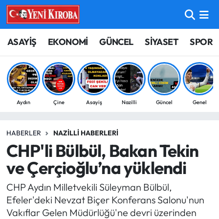
ASAYİŞ
Aydın Nöbetçi Eczaneler
ASAYİŞ
EKONOMİ
GÜNCEL
SİYASET
SPOR
BİLİM-TEKNOLOJİ
Aydın Hava Durumu
ÇEVRE
Aydin Namaz Vakitleri
Aydın
Çine
Asayiş
Nazilli
Güncel
Genel
DÜNYA
Aydın Trafik Yoğunluk Haritası
HABERLER
NAZILLI HABERLERI
EĞİTİM
Süper Lig Puan Durumu ve Fikstür
CHP'li Bülbül, Bakan Tekin
EKONOMİ
Tüm Manşetler
ve Çerçioğlu’na yüklendi
CHP Aydın Milletvekili Süleyman Bülbül,
GÜNCEL
Son Dakika Haberleri
Efeler'deki Nevzat Biçer Konferans Salonu'nun
Vakıflar Gelen Müdürlüğü'ne devri üzerinden
GÜNDEM
Haber Arşivi