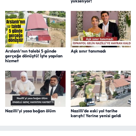
yükseliyor!
Arslanlı’nın talebi 5 günde
Aşk sınır tanımadı
gerçeğe dönüştü! İşte yapılan
hizmet
Nazilli’yi yasa boğan ölüm
Nazilli’de eski yol tarihe
karıştı! Yerine yenisi geldi