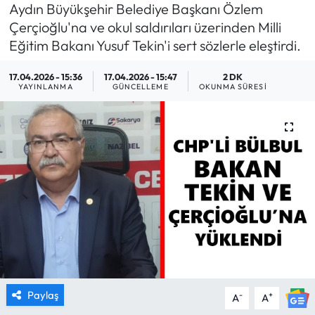
Aydın Büyükşehir Belediye Başkanı Özlem
MAGAZİN
Çerçioğlu'na ve okul saldırıları üzerinden Milli
Eğitim Bakanı Yusuf Tekin'i sert sözlerle eleştirdi.
SAĞLIK
17.04.2026 - 15:36
17.04.2026 - 15:47
2 DK
YAYINLANMA
GÜNCELLEME
OKUNMA SÜRESI
SİYASET
SPOR
TARIM
TURİZM
YAŞAM
RESMİ İLANLAR
Paylaş
-
+
A
A
HABER İLAN