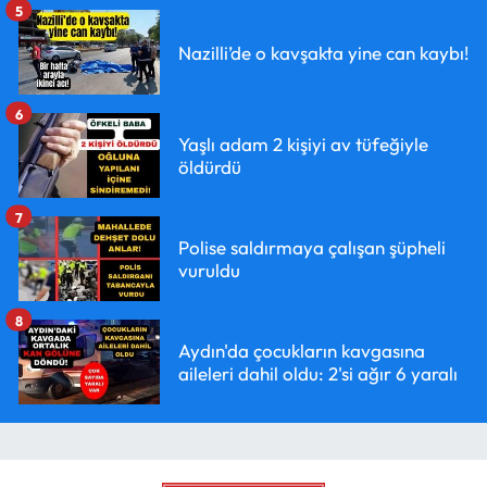
5
Nazilli’de o kavşakta yine can kaybı!
6
Yaşlı adam 2 kişiyi av tüfeğiyle
öldürdü
7
Polise saldırmaya çalışan şüpheli
vuruldu
8
Aydın'da çocukların kavgasına
aileleri dahil oldu: 2'si ağır 6 yaralı