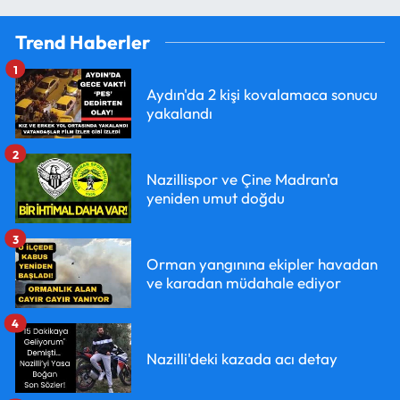
Trend Haberler
1
Aydın'da 2 kişi kovalamaca sonucu
yakalandı
2
Nazillispor ve Çine Madran'a
yeniden umut doğdu
3
Orman yangınına ekipler havadan
ve karadan müdahale ediyor
4
Nazilli'deki kazada acı detay