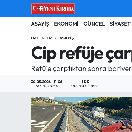
ASAYİŞ
Aydın Nöbetçi Eczaneler
ASAYİŞ
EKONOMİ
GÜNCEL
SİYASET
BİLİM-TEKNOLOJİ
Aydın Hava Durumu
HABERLER
ASAYIŞ
Cip refüje çarp
ÇEVRE
Aydin Namaz Vakitleri
Refüje çarptıktan sonra bariyerle
DÜNYA
Aydın Trafik Yoğunluk Haritası
30.05.2026 - 11:06
1 DK
EĞİTİM
Süper Lig Puan Durumu ve Fikstür
YAYINLANMA
OKUNMA SÜRESI
EKONOMİ
Tüm Manşetler
GÜNCEL
Son Dakika Haberleri
GÜNDEM
Haber Arşivi