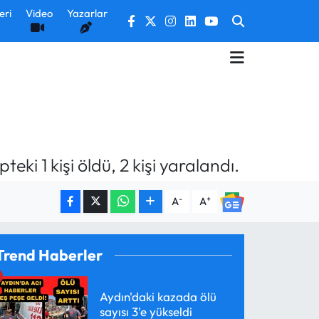
eri
Video
Yazarlar
eki 1 kişi öldü, 2 kişi yaralandı.
-
+
A
A
Trend Haberler
Aydın'daki kazada ölü
sayısı 3'e yükseldi