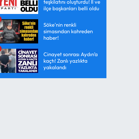
teşkilatını oluşturdu! İl ve
ilçe başkanları belli oldu
Söke'nin renkli
simasından kahreden
haber!
Cinayet sonrası Aydın’a
kaçtı! Zanlı yazlıkta
yakalandı