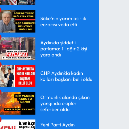
Söke'nin yarım asırlık
eczacısı veda etti
Aydın'da şiddetli
patlama: 1'i ağır 2 kişi
yaralandı
CHP Aydın’da kadın
kolları başkanı belli oldu
Ormanlık alanda çıkan
yangında ekipler
seferber oldu
Yeni Parti Aydın