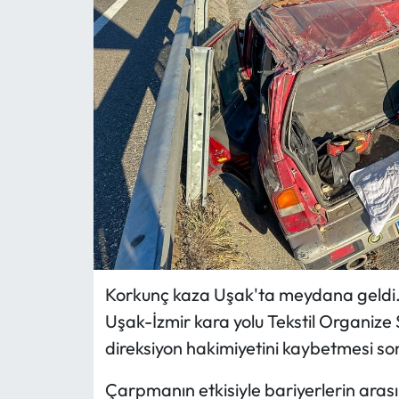
MAGAZİN
SAĞLIK
SİYASET
SPOR
TARIM
TURİZM
Korkunç kaza Uşak'ta meydana geldi. N
YAŞAM
Uşak-İzmir kara yolu Tekstil Organize
direksiyon hakimiyetini kaybetmesi son
RESMİ İLANLAR
Çarpmanın etkisiyle bariyerlerin arası
HABER İLAN