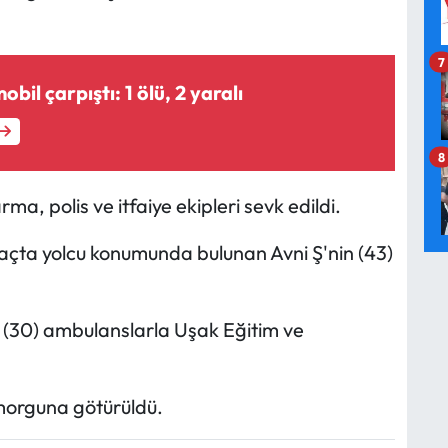
7
il çarpıştı: 1 ölü, 2 yaralı
8
ma, polis ve itfaiye ekipleri sevk edildi.
araçta yolcu konumunda bulunan Avni Ş'nin (43)
 (30) ambulanslarla Uşak Eğitim ve
 morguna götürüldü.