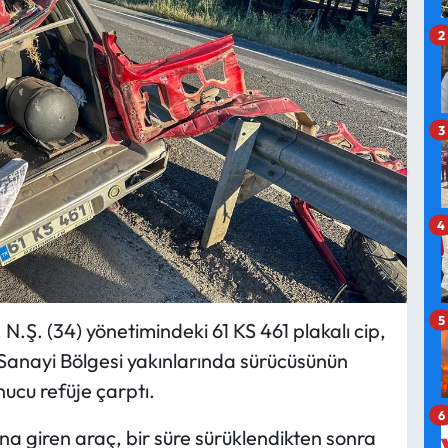
2
3
4
5
.Ş. (34) yönetimindeki 61 KS 461 plakalı cip,
 Sanayi Bölgesi yakınlarında sürücüsünün
ucu refüje çarptı.
6
na giren araç, bir süre sürüklendikten sonra