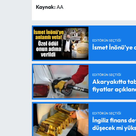
Kaynak:
AA
EDITÖRÜN SEÇTIĞI
İsmet İnönü'ye 
EDITÖRÜN SEÇTIĞI
Akaryakıtta tab
fiyatlar açıklan
EDITÖRÜN SEÇTIĞI
İngiliz finans d
düşecek mi yük