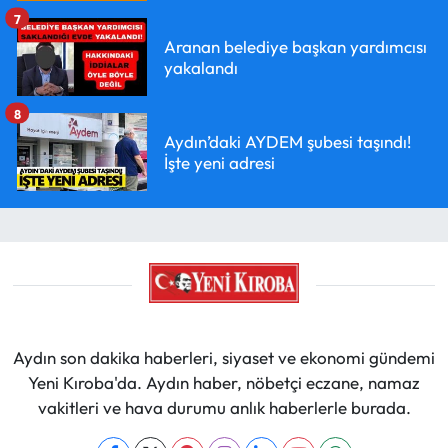
7
Aranan belediye başkan yardımcısı
yakalandı
8
Aydın’daki AYDEM şubesi taşındı!
İşte yeni adresi
Aydın son dakika haberleri, siyaset ve ekonomi gündemi
Yeni Kıroba'da. Aydın haber, nöbetçi eczane, namaz
vakitleri ve hava durumu anlık haberlerle burada.