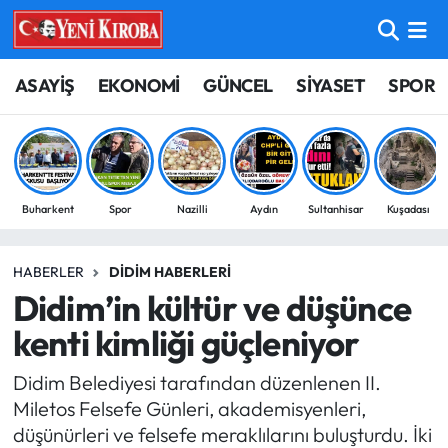
ASAYİŞ
Aydın Nöbetçi Eczaneler
ASAYİŞ
EKONOMİ
GÜNCEL
SİYASET
SPOR
BİLİM-TEKNOLOJİ
Aydın Hava Durumu
ÇEVRE
Aydin Namaz Vakitleri
Buharkent
Spor
Nazilli
Aydın
Sultanhisar
Kuşadası
DÜNYA
Aydın Trafik Yoğunluk Haritası
HABERLER
DIDIM HABERLERI
EĞİTİM
Süper Lig Puan Durumu ve Fikstür
Didim’in kültür ve düşünce
EKONOMİ
Tüm Manşetler
kenti kimliği güçleniyor
Didim Belediyesi tarafından düzenlenen II.
GÜNCEL
Son Dakika Haberleri
Miletos Felsefe Günleri, akademisyenleri,
düşünürleri ve felsefe meraklılarını buluşturdu. İki
GÜNDEM
Haber Arşivi