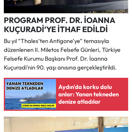
PROGRAM PROF. DR. İOANNA
KUÇURADİ’YE İTHAF EDİLDİ
Bu yıl “Thales’ten Antigone’ye” temasıyla
düzenlenen II. Miletos Felsefe Günleri, Türkiye
Felsefe Kurumu Başkanı Prof. Dr. İoanna
Kuçuradi’nin 90. yaşı anısına gerçekleştirildi.
Aydın'da korku dolu
anlar: Yanan tekneden
denize atladılar