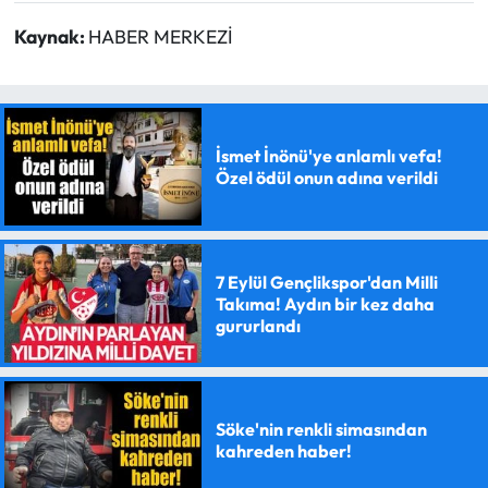
Kaynak:
HABER MERKEZİ
İsmet İnönü'ye anlamlı vefa!
Özel ödül onun adına verildi
7 Eylül Gençlikspor'dan Milli
Takıma! Aydın bir kez daha
gururlandı
Söke'nin renkli simasından
kahreden haber!