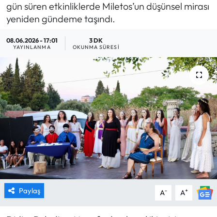
gün süren etkinliklerde Miletos’un düşünsel mirası
MAGAZİN
yeniden gündeme taşındı.
08.06.2026 - 17:01
3 DK
SAĞLIK
YAYINLANMA
OKUNMA SÜRESI
SİYASET
SPOR
TARIM
TURİZM
YAŞAM
RESMİ İLANLAR
Paylaş
-
+
A
A
HABER İLAN