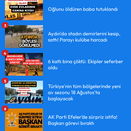
Oğlunu öldüren baba tutuklandı
3
Aydın'da stadın demirlerini kesip,
sattı! Parayı kulübe harcadı
4
6 katlı bina çöktü: Ekipler seferber
oldu
5
Türkiye'nin tüm bölgelerinde yeni
av sezonu 18 Ağustos'ta
başlayacak
6
AK Parti Efeler’de sürpriz istifa!
Başkan görevi bıraktı