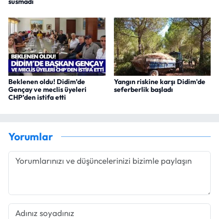
susmadı
Beklenen oldu! Didim’de
Yangın riskine karşı Didim'de
Gençay ve meclis üyeleri
seferberlik başladı
CHP’den istifa etti
Yorumlar