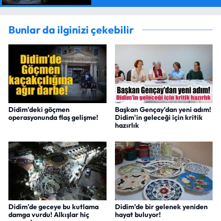
Bunlar da ilginizi çekebilir
Didim'deki göçmen
Başkan Gençay'dan yeni adım!
operasyonunda flaş gelişme!
Didim'in geleceği için kritik
hazırlık
Didim'de geceye bu kutlama
Didim’de bir gelenek yeniden
damga vurdu! Alkışlar hiç
hayat buluyor!