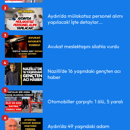
2
Aydın'da mülakatsız personel alımı
yapılacak! İşte detaylar...
3
Avukat meslektaşını silahla vurdu
4
Nazilli’de 16 yaşındaki gençten acı
haber
5
Otomobiller çarpıştı: 1 ölü, 5 yaralı
6
Aydın'da 49 yaşındaki adam