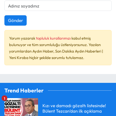
Gönder
Yorum yazarak
topluluk kurallarımızı
kabul etmiş
bulunuyor ve tüm sorumluluğu üstleniyorsunuz. Yazılan
yorumlardan Aydın Haber, Son Dakika Aydın Haberleri |
Yeni Kıroba hiçbir şekilde sorumlu tutulamaz.
Trend Haberler
1
Kızı ve damadı gözaltı listesinde!
Bülent Tezcan’dan ilk açıklama