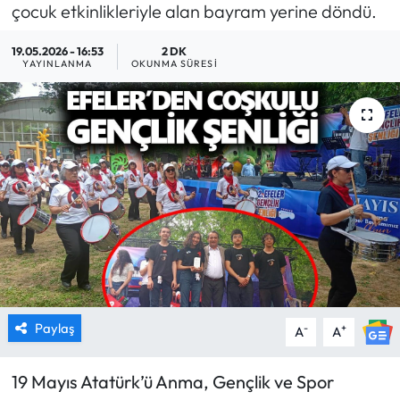
çocuk etkinlikleriyle alan bayram yerine döndü.
MAGAZİN
19.05.2026 - 16:53
2 DK
YAYINLANMA
OKUNMA SÜRESI
SAĞLIK
SİYASET
SPOR
TARIM
TURİZM
YAŞAM
Paylaş
-
+
A
A
RESMİ İLANLAR
19 Mayıs Atatürk’ü Anma, Gençlik ve Spor
HABER İLAN