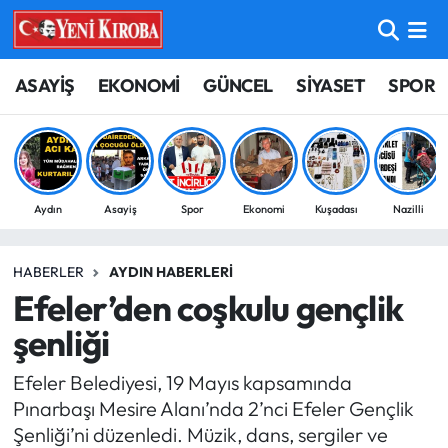
ASAYİŞ
Aydın Nöbetçi Eczaneler
ASAYİŞ
EKONOMİ
GÜNCEL
SİYASET
SPOR
BİLİM-TEKNOLOJİ
Aydın Hava Durumu
ÇEVRE
Aydin Namaz Vakitleri
Aydın
Asayiş
Spor
Ekonomi
Kuşadası
Nazilli
DÜNYA
Aydın Trafik Yoğunluk Haritası
HABERLER
AYDIN HABERLERI
EĞİTİM
Süper Lig Puan Durumu ve Fikstür
Efeler’den coşkulu gençlik
EKONOMİ
Tüm Manşetler
şenliği
Efeler Belediyesi, 19 Mayıs kapsamında
GÜNCEL
Son Dakika Haberleri
Pınarbaşı Mesire Alanı’nda 2’nci Efeler Gençlik
Şenliği’ni düzenledi. Müzik, dans, sergiler ve
GÜNDEM
Haber Arşivi