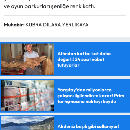
ve oyun parkurları şenliğe renk kattı.
Muhabir:
KÜBRA DİLARA YERLİKAYA
Altından kat be kat daha
değerli! 24 saat nöbet
tutuyorlar
Yargıtay'dan milyonlarca
çalışanı ilgilendiren karar! Prim
tartışmasına noktayı koydu
Akdeniz beşik gibi sallanıyor!