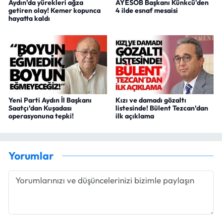
Aydın’da yürekleri ağza
AYESOB Başkanı Künkcü'den
getiren olay! Kemer kopunca
4 ilde esnaf mesaisi
hayatta kaldı
Yeni Parti Aydın İl Başkanı
Kızı ve damadı gözaltı
Saatçı’dan Kuşadası
listesinde! Bülent Tezcan’dan
operasyonuna tepki!
ilk açıklama
Yorumlar