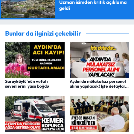
Uzman isimden kritik açıklama
geldi
Bunlar da ilginizi çekebilir
Sarayköylü'nün vefatı
Aydın'da mülakatsız personel
sevenlerini yasa boğdu
alımı yapılacak! İşte detaylar...