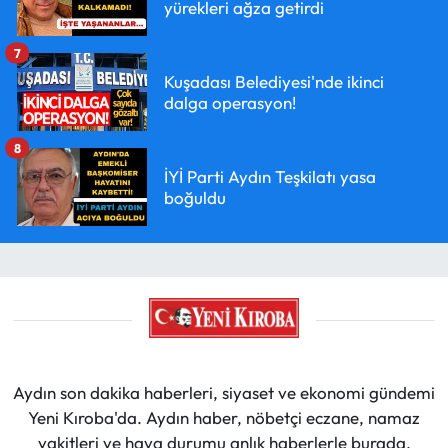
yürekleri ağza getirdi
7
Kuşadası Belediyesi'nde ikinci
dalga operasyon!
8
İYİ Parti Aydın Teşkilatı yasa
boğuldu
Aydın son dakika haberleri, siyaset ve ekonomi gündemi
Yeni Kıroba'da. Aydın haber, nöbetçi eczane, namaz
vakitleri ve hava durumu anlık haberlerle burada.