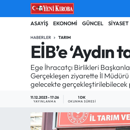
ASAYİŞ
Aydın Nöbetçi Eczaneler
ASAYİŞ
EKONOMİ
GÜNCEL
SİYASET
BİLİM-TEKNOLOJİ
Aydın Hava Durumu
HABERLER
TARIM
EİB’e ‘Aydın ta
ÇEVRE
Aydin Namaz Vakitleri
Ege İhracatçı Birlikleri Başkanl
DÜNYA
Aydın Trafik Yoğunluk Haritası
Gerçekleşen ziyarette İl Müdürü 
EĞİTİM
Süper Lig Puan Durumu ve Fikstür
gelecekte gerçekleştirilebilecek
EKONOMİ
Tüm Manşetler
11.12.2023 - 17:26
1 DK
YAYINLANMA
OKUNMA SÜRESI
GÜNCEL
Son Dakika Haberleri
GÜNDEM
Haber Arşivi