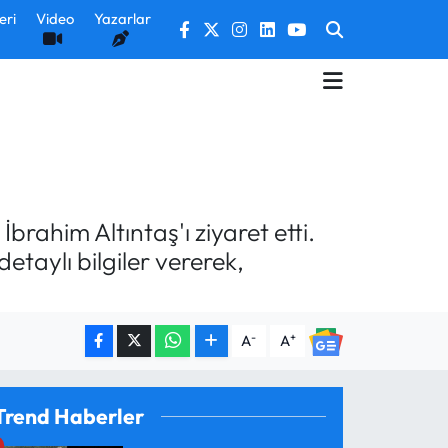
eri
Video
Yazarlar
brahim Altıntaş'ı ziyaret etti.
etaylı bilgiler vererek,
-
+
A
A
Trend Haberler