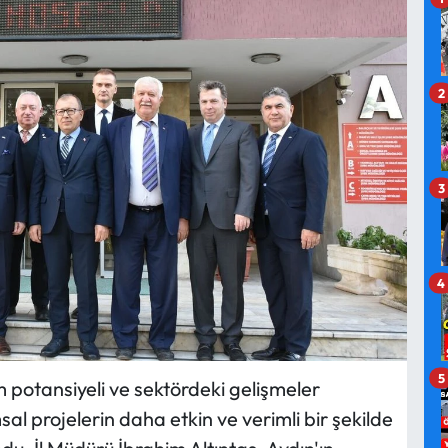
2
3
4
5
m potansiyeli ve sektördeki gelişmeler
al projelerin daha etkin ve verimli bir şekilde