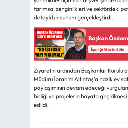
yönetilmesi için fikir alışverişinde bul
tarımsal zenginlikleri ve sektördeki p
detaylı bir sunum gerçekleştirdi.
Başkan Özdama
İçeriği Görüntüle
Ziyaretin ardından Başkanlar Kurulu ad
Müdürü İbrahim Altıntaş'a nazik ev sahip
paylaşımının devam edeceği vurgulana
birliği ve projelerin hayata geçirilmes
edildi.