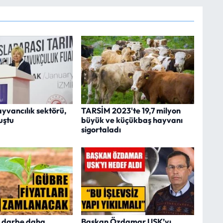
ayvancılık sektörü,
TARSİM 2023'te 19,7 milyon
uştu
büyük ve küçükbaş hayvanı
sigortaladı
ir darbe daha
Başkan Özdamar USK’yı