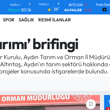
BITCOIN
Foto Gal
64.944,08
-0.18
°
39
Akşam
20:16
DOLAR
47,7436
0.18
SPOR
SAĞLIK
RESMİ İLANLAR
EURO
55,2510
0.32
STERLİN
rımı’ brifingi
64,4811
0.38
GRAM ALTIN
6660.55
0.03
BİST100
ar Kurulu, Aydın Tarım ve Orman İl Müdürü İ
13.779
-14
Altıntaş, Aydın'ın tarım sektörü hakkında d
 projeler konusunda istişarelerde bulundu.
1