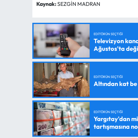
Kaynak:
SEZGİN MADRAN
EDITÖRÜN SEÇTIĞI
Televizyon kanal
Ağustos'ta değ
EDITÖRÜN SEÇTIĞI
Altından kat be
EDITÖRÜN SEÇTIĞI
Yargıtay'dan mil
tartışmasına n