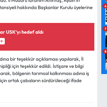
undu. İl Müdürü İbrahim Altıntaş, Aydın'ın
6
otansiyeli hakkında Başkanlar Kurulu üyelerine
7
r USK’yı hedef aldı
8
ına bir teşekkür açıklaması yapılarak, İl
liği için teşekkür edildi. İstişare ve bilgi
rak, bölgenin tarımsal kalkınması adına iş
i için ortak çabaların sürdürüleceği ifade