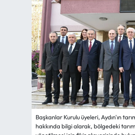
MAGAZİN
SAĞLIK
SİYASET
SPOR
TARIM
TURİZM
YAŞAM
Başkanlar Kurulu üyeleri, Aydın'ın tarı
RESMİ İLANLAR
hakkında bilgi alarak, bölgedeki tarıms
HABER İLAN