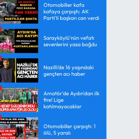
Otomobiller kafa
kafaya çarpıştı: AK
Parti'li başkan can verdi
Sarayköylü'nün vefatı
sevenlerini yasa boğdu
Nazilli’de 16 yaşındaki
gençten acı haber
Amatör'de Aydın'dan ilk
fire! Lige
katılmayacaklar
Otomobiller çarpıştı: 1
ölü, 5 yaralı