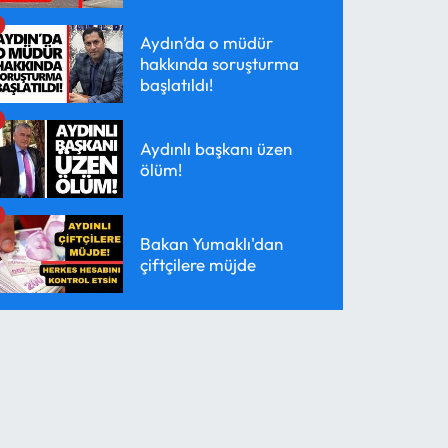
Aydın’da o müdür
hakkında soruşturma
başlatıldı!
Aydınlı başkanı üzen
ölüm!
Bakan Yumaklı'dan
çiftçilere müjde