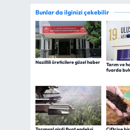
Bunlar da ilginizi çekebilir
Nazillili üreticilere güzel haber
Tarım ve h
fuarda bul
Tarımsal girdi fiyat endeksi
Çiftçiye b