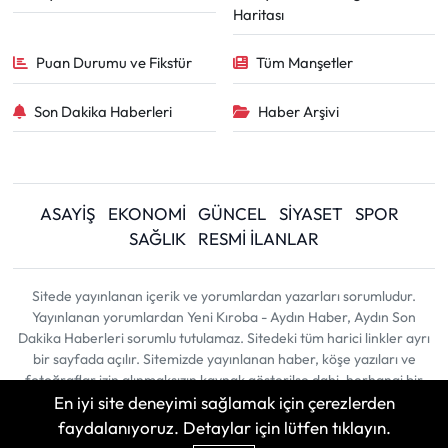
Haritası
Puan Durumu ve Fikstür
Tüm Manşetler
Son Dakika Haberleri
Haber Arşivi
ASAYİŞ
EKONOMİ
GÜNCEL
SİYASET
SPOR
SAĞLIK
RESMİ İLANLAR
Sitede yayınlanan içerik ve yorumlardan yazarları sorumludur.
Yayınlanan yorumlardan Yeni Kıroba - Aydın Haber, Aydın Son
Dakika Haberleri sorumlu tutulamaz. Sitedeki tüm harici linkler ayrı
bir sayfada açılır. Sitemizde yayınlanan haber, köşe yazıları ve
fotoğraflar izin alınmaksızın kaynak gösterilse dahi, herhangi bir
En iyi site deneyimi sağlamak için çerezlerden
ortamda kullanılamaz ve yayınlanamaz
faydalanıyoruz. Detaylar için lütfen tıklayın.