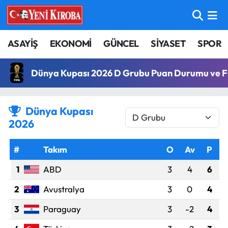
ASAYİŞ
Aydın Nöbetçi Eczaneler
ASAYİŞ
EKONOMİ
GÜNCEL
SİYASET
SPOR
BİLİM-TEKNOLOJİ
Aydın Hava Durumu
Dünya Kupası 2026 D Grubu Puan Durumu ve F
ÇEVRE
Aydin Namaz Vakitleri
Dünya Kupası
DÜNYA
Aydın Trafik Yoğunluk Haritası
2026
EĞİTİM
Süper Lig Puan Durumu ve Fikstür
#
Takım
O
Av
P
EKONOMİ
Tüm Manşetler
1
ABD
3
4
6
2
Avustralya
3
0
4
GÜNCEL
Son Dakika Haberleri
3
Paraguay
3
-2
4
GÜNDEM
Haber Arşivi