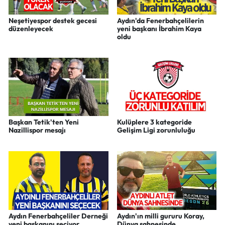
Neşetiyespor destek gecesi
Aydın'da Fenerbahçelilerin
düzenleyecek
yeni başkanı İbrahim Kaya
oldu
Başkan Tetik'ten Yeni
Kulüplere 3 kategoride
Nazillispor mesajı
Gelişim Ligi zorunluluğu
Aydın Fenerbahçeliler Derneği
Aydın'ın milli gururu Koray,
yeni başkanını seçiyor
Dünya sahnesinde