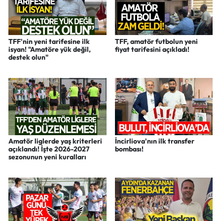
TFF'nin yeni tarifesine ilk
TFF, amatör futbolun yeni
isyan! "Amatöre yük değil,
fiyat tarifesini açıkladı!
destek olun"
Amatör liglerde yaş kriterleri
İncirliova'nın ilk transfer
açıklandı! İşte 2026-2027
bombası!
sezonunun yeni kuralları