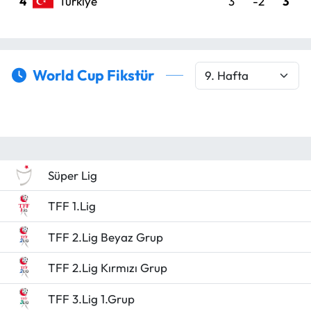
4
Türkiye
3
-2
3
MAGAZİN
SAĞLIK
World Cup Fikstür
SİYASET
SPOR
TARIM
Süper Lig
TURİZM
TFF 1.Lig
TFF 2.Lig Beyaz Grup
YAŞAM
TFF 2.Lig Kırmızı Grup
RESMİ İLANLAR
TFF 3.Lig 1.Grup
HABER İLAN