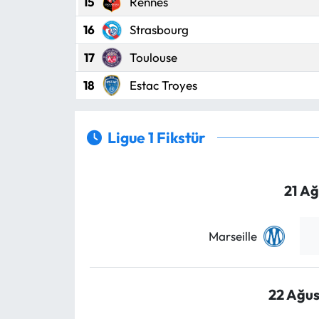
15
Rennes
16
Strasbourg
17
Toulouse
18
Estac Troyes
Ligue 1 Fikstür
21 A
Marseille
22 Ağus