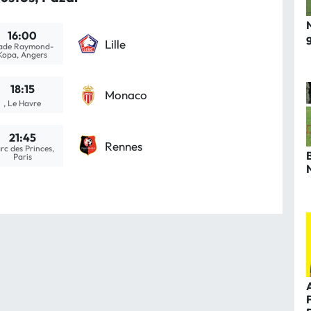
16:00
Lille
ade Raymond-
Kopa, Angers
18:15
Monaco
, Le Havre
21:45
Rennes
rc des Princes,
Paris