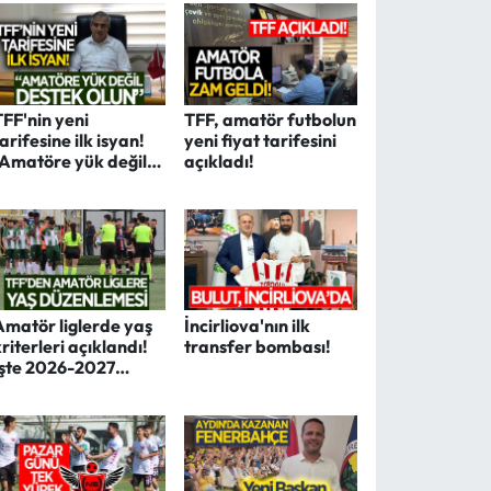
TFF'nin yeni
TFF, amatör futbolun
tarifesine ilk isyan!
yeni fiyat tarifesini
"Amatöre yük değil,
açıkladı!
destek olun"
Amatör liglerde yaş
İncirliova'nın ilk
kriterleri açıklandı!
transfer bombası!
İşte 2026-2027
sezonunun yeni
kuralları