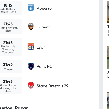
18:15
Auxerre
tade Bollaert-
Delelis, Lens
21:45
Lorient
llianz Riviera,
Nice
21:45
Stadium de
Lyon
Toulouse,
Toulouse
21:45
Paris FC
, Troyes
21:45
Stade Marie-
Stade Brestois 29
Marvingt, Le
Mans
ustos, Pazar