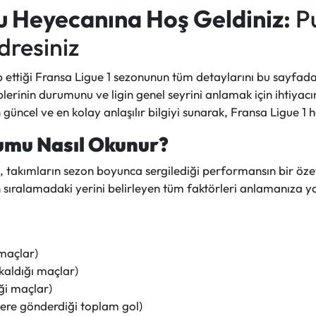
u Heyecanına Hoş Geldiniz:
Pu
dresiniz
 ettiği Fransa Ligue 1 sezonunun tüm detaylarını bu sayfada s
erinin durumunu ve ligin genel seyrini anlamak için ihtiyacı
güncel ve en kolay anlaşılır bilgiyi sunarak, Fransa Ligue 1 
umu Nasıl Okunur?
akımların sezon boyunca sergilediği performansın bir özeti
n sıralamadaki yerini belirleyen tüm faktörleri anlamanıza y
 maçlar)
kaldığı maçlar)
ği maçlar)
elere gönderdiği toplam gol)