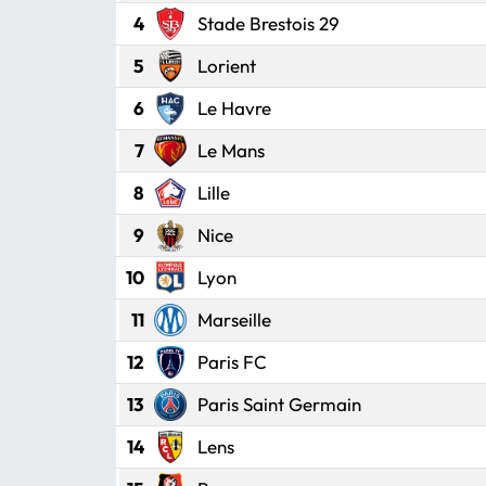
4
Stade Brestois 29
MAGAZİN
5
Lorient
SAĞLIK
6
Le Havre
SİYASET
7
Le Mans
8
Lille
SPOR
9
Nice
TARIM
10
Lyon
TURİZM
11
Marseille
12
Paris FC
YAŞAM
13
Paris Saint Germain
RESMİ İLANLAR
14
Lens
HABER İLAN