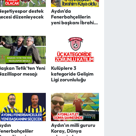
Neşetiyespor destek
Aydın'da
gecesi düzenleyecek
Fenerbahçelilerin
yeni başkanı İbrahim
Kaya oldu
Başkan Tetik'ten Yeni
Kulüplere 3
Nazillispor mesajı
kategoride Gelişim
Ligi zorunluluğu
Aydın
Aydın'ın milli gururu
Fenerbahçeliler
Koray, Dünya