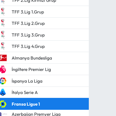
TFF 2.Lig Kırmızı Grup
TFF 3.Lig 1.Grup
TFF 3.Lig 2.Grup
TFF 3.Lig 3.Grup
TFF 3.Lig 4.Grup
Almanya Bundesliga
İngiltere Premier Lig
İspanya La Liga
İtalya Serie A
Fransa Ligue 1
Azerbaijan Premyer Liqa