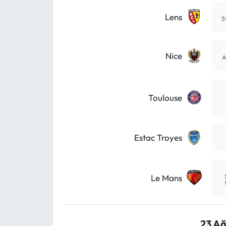
Lens
S
Nice
A
Toulouse
Estac Troyes
Le Mans
23 Ağ