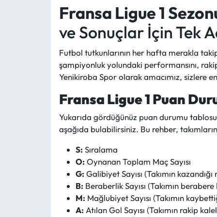
Fransa Ligue 1 Sezon
ve Sonuçlar İçin Tek A
Futbol tutkunlarının her hafta merakla takip
şampiyonluk yolundaki performansını, rakipl
Yenikiroba Spor olarak amacımız, sizlere en 
Fransa Ligue 1 Puan Dur
Yukarıda gördüğünüz puan durumu tablosu, t
aşağıda bulabilirsiniz. Bu rehber, takımları
S:
Sıralama
O:
Oynanan Toplam Maç Sayısı
G:
Galibiyet Sayısı (Takımın kazandığı
B:
Beraberlik Sayısı (Takımın berabere 
M:
Mağlubiyet Sayısı (Takımın kaybetti
A:
Atılan Gol Sayısı (Takımın rakip kal