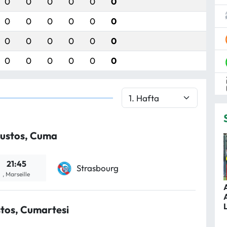
0
0
0
0
0
0
0
0
0
0
0
0
0
0
0
0
0
0
0
0
0
0
0
0
ğustos, Cuma
21:45
Strasbourg
, Marseille
tos, Cumartesi