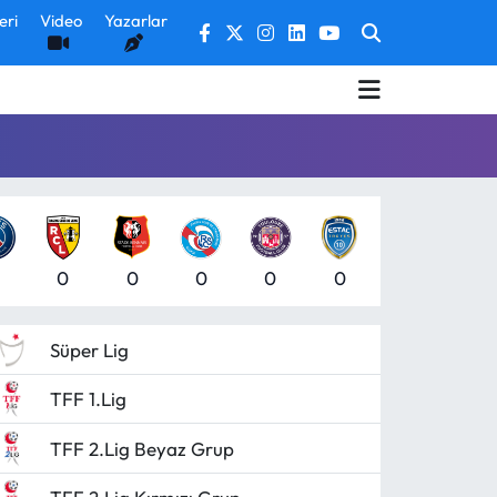
eri
Video
Yazarlar
0
0
0
0
0
Süper Lig
TFF 1.Lig
TFF 2.Lig Beyaz Grup