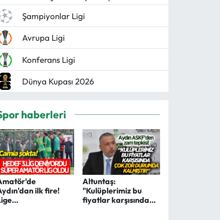
Şampiyonlar Ligi
Avrupa Ligi
Konferans Ligi
Dünya Kupası 2026
Spor haberleri
Amatör'de
Altuntaş:
Aydın'dan ilk fire!
"Kulüplerimiz bu
Lige
fiyatlar karşısında
katılmayacaklar
çok zor durumda
kalmıştır"