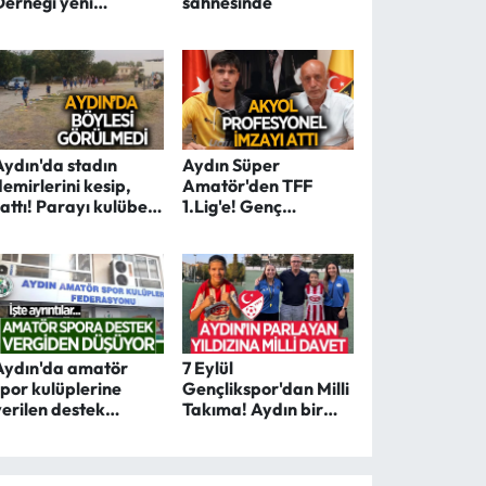
Derneği yeni
sahnesinde
başkanını seçiyor
Aydın'da stadın
Aydın Süper
demirlerini kesip,
Amatör'den TFF
sattı! Parayı kulübe
1.Lig'e! Genç
harcadı
futbolcudan dev
transfer!
Aydın'da amatör
7 Eylül
spor kulüplerine
Gençlikspor'dan Milli
verilen destek
Takıma! Aydın bir
vergiden düşebiliyor
kez daha gururlandı