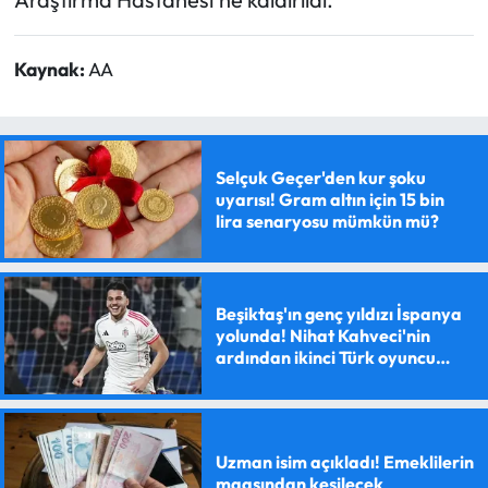
Kaynak:
AA
Selçuk Geçer'den kur şoku
uyarısı! Gram altın için 15 bin
lira senaryosu mümkün mü?
Beşiktaş'ın genç yıldızı İspanya
yolunda! Nihat Kahveci'nin
ardından ikinci Türk oyuncu
olacak
Uzman isim açıkladı! Emeklilerin
maaşından kesilecek