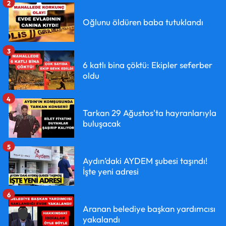
2
Oğlunu öldüren baba tutuklandı
3
6 katlı bina çöktü: Ekipler seferber
oldu
4
Tarkan 29 Ağustos'ta hayranlarıyla
buluşacak
5
Aydın’daki AYDEM şubesi taşındı!
İşte yeni adresi
6
Aranan belediye başkan yardımcısı
yakalandı