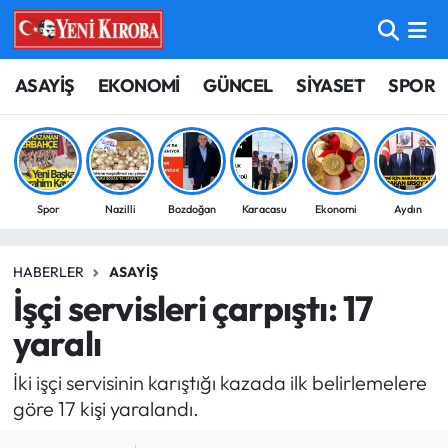
ASAYİŞ
Aydın Nöbetçi Eczaneler
ASAYİŞ
EKONOMİ
GÜNCEL
SİYASET
SPOR
BİLİM-TEKNOLOJİ
Aydın Hava Durumu
ÇEVRE
Aydin Namaz Vakitleri
Spor
Nazilli
Bozdoğan
Karacasu
Ekonomi
Aydın
DÜNYA
Aydın Trafik Yoğunluk Haritası
HABERLER
ASAYIŞ
EĞİTİM
Süper Lig Puan Durumu ve Fikstür
İşçi servisleri çarpıştı: 17
EKONOMİ
Tüm Manşetler
yaralı
İki işçi servisinin karıştığı kazada ilk belirlemelere
GÜNCEL
Son Dakika Haberleri
göre 17 kişi yaralandı.
GÜNDEM
Haber Arşivi