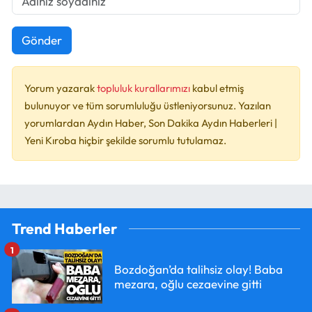
Gönder
Yorum yazarak
topluluk kurallarımızı
kabul etmiş
bulunuyor ve tüm sorumluluğu üstleniyorsunuz. Yazılan
yorumlardan Aydın Haber, Son Dakika Aydın Haberleri |
Yeni Kıroba hiçbir şekilde sorumlu tutulamaz.
Trend Haberler
1
Bozdoğan’da talihsiz olay! Baba
mezara, oğlu cezaevine gitti