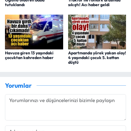
Oğlunu öldüren baba
Traktör ile römork arasında
tutuklandı
sıkıştı! Acı haber geldi
Havuza giren 13 yaşındaki
Apartmanda yürek yakan olay!
çocuktan kahreden haber
4 yaşındaki çocuk 5. kattan
düştü
Yorumlar