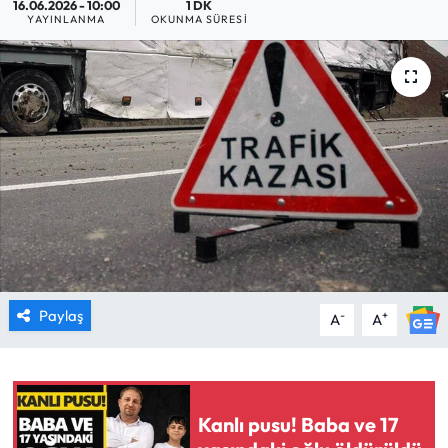
16.06.2026 - 10:00
1 DK
YAYINLANMA
OKUNMA SÜRESI
MAGAZİN
SAĞLIK
SİYASET
SPOR
TARIM
TURİZM
Paylaş
-
+
A
A
YAŞAM
RESMİ İLANLAR
Kanlı pusu! Baba ve 17
HABER İLAN