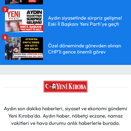
7
Aydın siyasetinde sürpriz gelişme!
Eski İl Başkanı Yeni Parti’ye geçti
8
Özel döneminde görevden alınan
CHP'li gence önemli görev
Aydın son dakika haberleri, siyaset ve ekonomi gündemi
Yeni Kıroba'da. Aydın haber, nöbetçi eczane, namaz
vakitleri ve hava durumu anlık haberlerle burada.