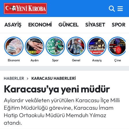
ASAYİŞ
Aydın Nöbetçi Eczaneler
ASAYİŞ
EKONOMİ
GÜNCEL
SİYASET
SPOR
BİLİM-TEKNOLOJİ
Aydın Hava Durumu
ÇEVRE
Aydin Namaz Vakitleri
Ekonomi
Aydın
Spor
Genel
Asayiş
Çine
DÜNYA
Aydın Trafik Yoğunluk Haritası
HABERLER
KARACASU HABERLERI
EĞİTİM
Süper Lig Puan Durumu ve Fikstür
Karacasu’ya yeni müdür
EKONOMİ
Tüm Manşetler
Aylardır vekâleten yürütülen Karacasu İlçe Milli
Eğitim Müdürlüğü görevine, Karacasu İmam
GÜNCEL
Son Dakika Haberleri
Hatip Ortaokulu Müdürü Memduh Yılmaz
atandı.
GÜNDEM
Haber Arşivi