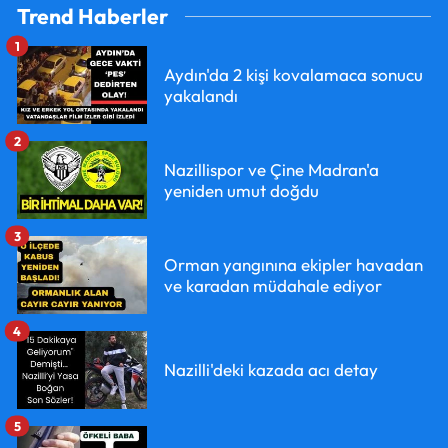
Trend Haberler
1
Aydın'da 2 kişi kovalamaca sonucu
yakalandı
2
Nazillispor ve Çine Madran'a
yeniden umut doğdu
3
Orman yangınına ekipler havadan
ve karadan müdahale ediyor
4
Nazilli'deki kazada acı detay
5