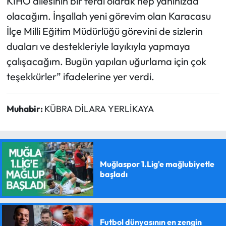
KİHO ailesinin bir ferdi olarak hep yanınızda
olacağım. İnşallah yeni görevim olan Karacasu
İlçe Milli Eğitim Müdürlüğü görevini de sizlerin
duaları ve destekleriyle layıkıyla yapmaya
çalışacağım. Bugün yapılan uğurlama için çok
teşekkürler” ifadelerine yer verdi.
Muhabir:
KÜBRA DİLARA YERLİKAYA
Muğlaspor 1.Lig'e mağlubiyetle
başladı
Futbol dünyasının en zengin