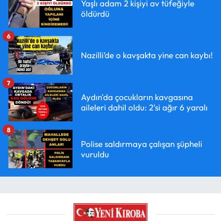
Yaşlı adam 2 kişiyi av tüfeğiyle
öldürdü
6
Nazilli’de o kavşakta yine can kaybı!
7
Aydın'da çocukların kavgasına
aileleri dahil oldu: 2'si ağır 6 yaralı
8
Polise saldırmaya çalışan şüpheli
vuruldu