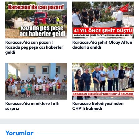
Karacasu'da can pazarı!
Karacasu'da şehit Olcay Altun
Kazada peş peşe acı haberler
dualarla anıldı
geldi
Karacasu'da miniklere tatlı
Karacasu Belediyesi'nden
sürpriz
CHP'li kalmadı
Yorumlar