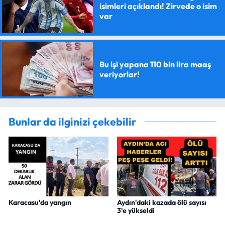
isimleri açıklandı! Zirvede o isim
var
Bu işi yapana 110 bin lira maaş
veriyorlar!
Bunlar da ilginizi çekebilir
Karacasu'da yangın
Aydın'daki kazada ölü sayısı
3'e yükseldi