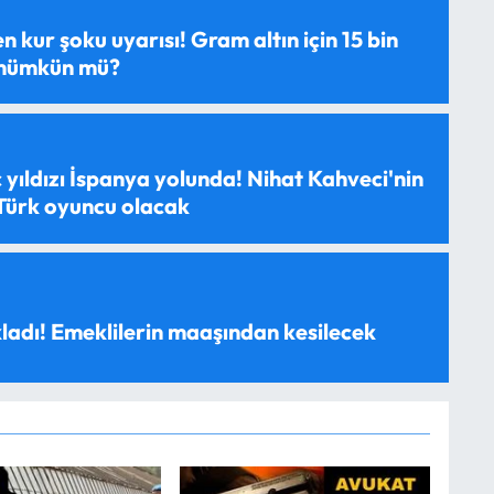
 kur şoku uyarısı! Gram altın için 15 bin
 mümkün mü?
 yıldızı İspanya yolunda! Nihat Kahveci'nin
 Türk oyuncu olacak
ladı! Emeklilerin maaşından kesilecek