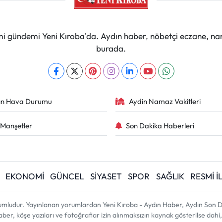
mi gündemi Yeni Kıroba'da. Aydın haber, nöbetçi eczane, na
burada.
ın Hava Durumu
Aydin Namaz Vakitleri
Manşetler
Son Dakika Haberleri
EKONOMİ
GÜNCEL
SİYASET
SPOR
SAĞLIK
RESMİ 
umludur. Yayınlanan yorumlardan Yeni Kıroba - Aydın Haber, Aydın Son D
 haber, köşe yazıları ve fotoğraflar izin alınmaksızın kaynak gösterilse d