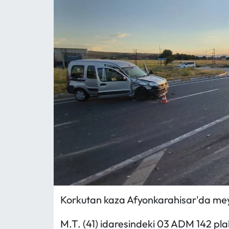
MAGAZİN
SAĞLIK
SİYASET
SPOR
TARIM
TURİZM
YAŞAM
Korkutan kaza Afyonkarahisar'da me
RESMİ İLANLAR
M.T. (41) idaresindeki 03 ADM 142 pl
HABER İLAN