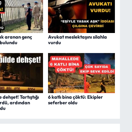
ak aranan genç
Avukat meslektaşını silahla
 bulundu
vurdu
dehşet! Tartıştığı
6 katlı bina çöktü: Ekipler
ürdü, ardından
seferber oldu
rdu