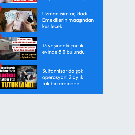
geçti
Uzman isim açıkladı!
Emeklilerin maaşından
kesilecek
13 yaşındaki çocuk
evinde ölü bulundu
Sultanhisar'da şok
operasyon! 2 aylık
takibin ardından
yakalandı