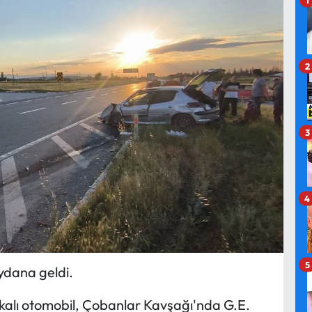
2
3
4
5
ydana geldi.
akalı otomobil, Çobanlar Kavşağı'nda G.E.