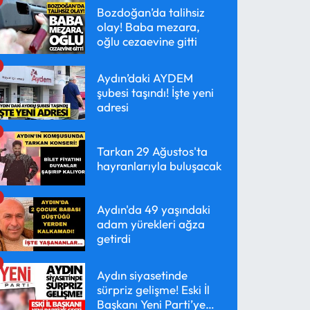
Bozdoğan’da talihsiz
olay! Baba mezara,
oğlu cezaevine gitti
Aydın’daki AYDEM
şubesi taşındı! İşte yeni
adresi
Tarkan 29 Ağustos'ta
hayranlarıyla buluşacak
Aydın'da 49 yaşındaki
adam yürekleri ağza
getirdi
Aydın siyasetinde
sürpriz gelişme! Eski İl
Başkanı Yeni Parti’ye