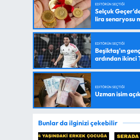
EDITÖRÜN SEÇTIĞI
Selçuk Geçer'den
lira senaryosu
EDITÖRÜN SEÇTIĞI
Beşiktaş'ın genç
ardından ikinci
EDITÖRÜN SEÇTIĞI
Uzman isim açık
Bunlar da ilginizi çekebilir