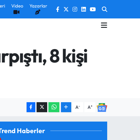
eri
Video
Yazarlar
pıştı, 8 kişi
-
+
A
A
Trend Haberler