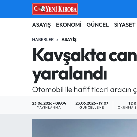
ASAYİŞ
Aydın Nöbetçi Eczaneler
ASAYİŞ
EKONOMİ
GÜNCEL
SİYASET
BİLİM-TEKNOLOJİ
Aydın Hava Durumu
HABERLER
ASAYIŞ
Kavşakta can p
ÇEVRE
Aydin Namaz Vakitleri
yaralandı
DÜNYA
Aydın Trafik Yoğunluk Haritası
EĞİTİM
Süper Lig Puan Durumu ve Fikstür
Otomobil ile hafif ticari aracın 
EKONOMİ
Tüm Manşetler
23.06.2026 - 09:04
23.06.2026 - 19:07
1 DK
YAYINLANMA
GÜNCELLEME
OKUNMA S
GÜNCEL
Son Dakika Haberleri
GÜNDEM
Haber Arşivi