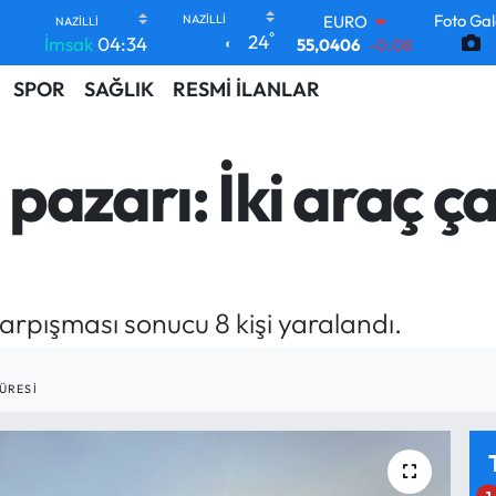
Foto Gal
EURO
°
24
İmsak
04:34
55,0406
-0.08
STERLİN
SPOR
SAĞLIK
RESMİ İLANLAR
64,2143
0
GRAM ALTIN
6500.87
0.12
BİST100
azarı: İki araç çar
13.799
70
BITCOIN
64.643,95
0.16
DOLAR
47,6704
0
çarpışması sonucu 8 kişi yaralandı.
ÜRESI
1