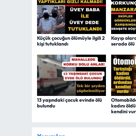
Küçük çocuğun ölümüyle ilgili 2
Kayıp olar
kişi tutuklandı
serada ölü
13 yaşındaki çocuk evinde ölü
Otomobilde 
bulundu
kadını öld
kendini vu