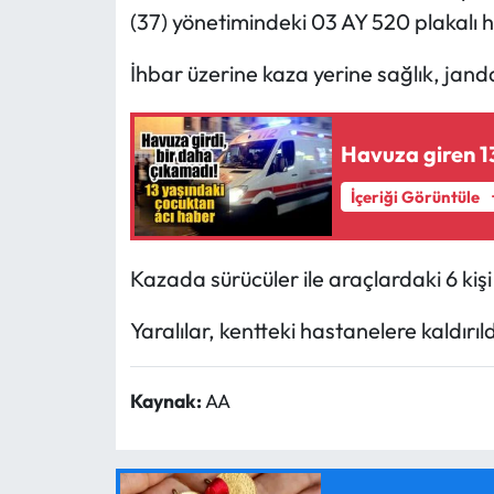
(37) yönetimindeki 03 AY 520 plakalı ha
İhbar üzerine kaza yerine sağlık, janda
Havuza giren 1
İçeriği Görüntüle
Kazada sürücüler ile araçlardaki 6 kişi
Yaralılar, kentteki hastanelere kaldırıld
Kaynak:
AA