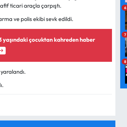
fif ticari araçla çarpıştı.
6
rma ve polis ekibi sevk edildi.
7
3 yaşındaki çocuktan kahreden haber
8
 yaralandı.
ı.