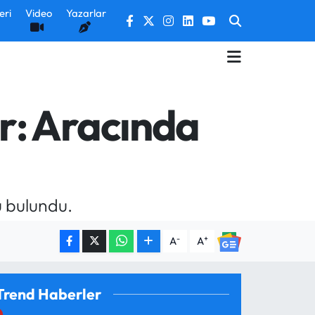
eri
Video
Yazarlar
r: Aracında
ü bulundu.
-
+
A
A
Trend Haberler