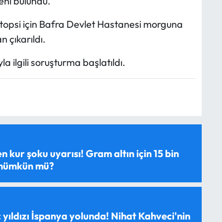
eni bulundu.
 otopsi için Bafra Devlet Hastanesi morguna
n çıkarıldı.
 ilgili soruşturma başlatıldı.
 kur şoku uyarısı! Gram altın için 15 bin
 mümkün mü?
 yıldızı İspanya yolunda! Nihat Kahveci'nin