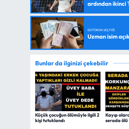
ardından ikinci
EDITÖRÜN SEÇTIĞI
Uzman isim açık
Bunlar da ilginizi çekebilir
Küçük çocuğun ölümüyle ilgili 2
Kayıp olar
kişi tutuklandı
serada ölü