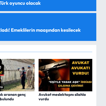
 Türk oyuncu olacak
ladı! Emeklilerin maaşından kesilecek
ak aranan genç
Avukat meslektaşını silahla
 bulundu
vurdu