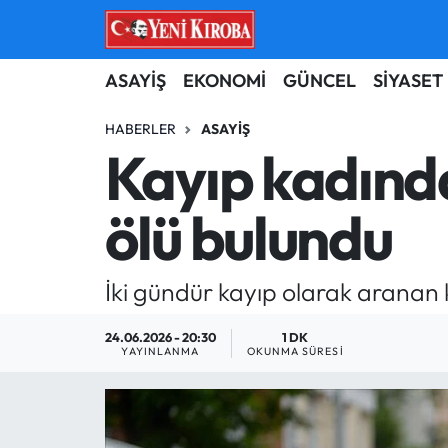
ASAYİŞ
Aydın Nöbetçi Eczaneler
ASAYİŞ
EKONOMİ
GÜNCEL
SİYASET
BİLİM-TEKNOLOJİ
Aydın Hava Durumu
HABERLER
ASAYIŞ
Kayıp kadınd
ÇEVRE
Aydin Namaz Vakitleri
ölü bulundu
DÜNYA
Aydın Trafik Yoğunluk Haritası
EĞİTİM
Süper Lig Puan Durumu ve Fikstür
İki gündür kayıp olarak aranan 
EKONOMİ
Tüm Manşetler
24.06.2026 - 20:30
1 DK
YAYINLANMA
OKUNMA SÜRESI
GÜNCEL
Son Dakika Haberleri
GÜNDEM
Haber Arşivi