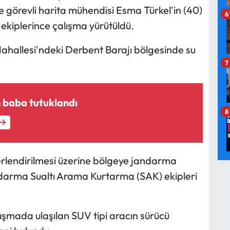
örevli harita mühendisi Esma Türkel'in (40)
6
ekiplerince çalışma yürütüldü.
allesi'ndeki Derbent Barajı bölgesinde su
7
 baba tutuklandı
8
ğerlendirilmesi üzerine bölgeye jandarma
andarma Sualtı Arama Kurtarma (SAK) ekipleri
ışmada ulaşılan SUV tipi aracın sürücü