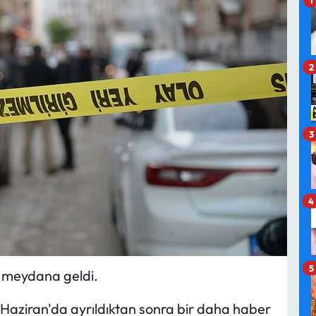
2
3
4
5
e meydana geldi.
Haziran'da ayrıldıktan sonra bir daha haber