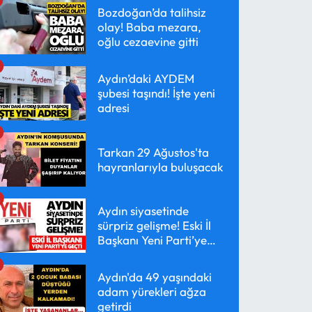
Bozdoğan’da talihsiz
olay! Baba mezara,
oğlu cezaevine gitti
Aydın’daki AYDEM
şubesi taşındı! İşte yeni
adresi
Tarkan 29 Ağustos'ta
hayranlarıyla buluşacak
Aydın siyasetinde
sürpriz gelişme! Eski İl
Başkanı Yeni Parti’ye
geçti
Aydın'da 49 yaşındaki
adam yürekleri ağza
getirdi