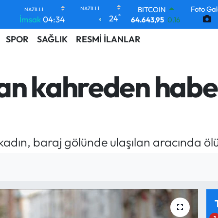
Foto Gal
64.643,95
0.16
°
24
İmsak
04:34
DOLAR
47,6704
0
SPOR
SAĞLIK
RESMİ İLANLAR
EURO
55,0406
-0.08
STERLİN
64,2143
0
an kahreden habe
GRAM ALTIN
6500.87
0.12
BİST100
13.799
70
kadın, baraj gölünde ulaşılan aracında öl
1