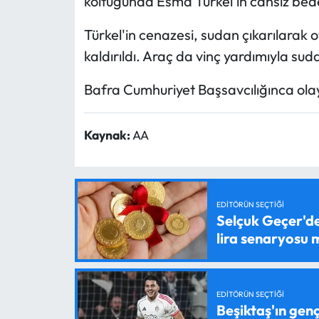
koltuğunda Esma Türkel'in cansız bed
Türkel'in cenazesi, sudan çıkarılarak
kaldırıldı. Araç da vinç yardımıyla suda
Bafra Cumhuriyet Başsavcılığınca olayla
Kaynak:
AA
EDITÖRÜN SEÇTIĞI
Selçuk Geçer'den
lira senaryosu
EDITÖRÜN SEÇTIĞI
Beşiktaş'ın genç