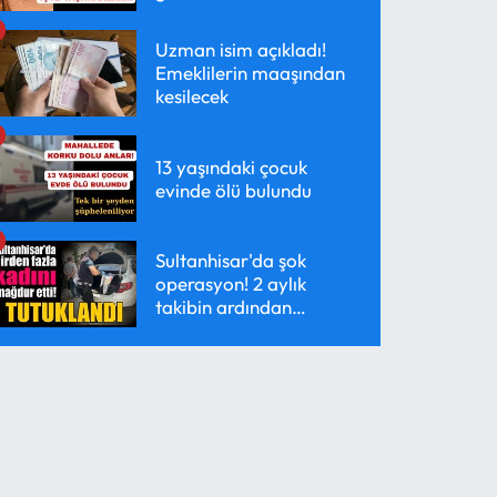
Uzman isim açıkladı!
Emeklilerin maaşından
kesilecek
13 yaşındaki çocuk
evinde ölü bulundu
Sultanhisar'da şok
operasyon! 2 aylık
takibin ardından
yakalandı