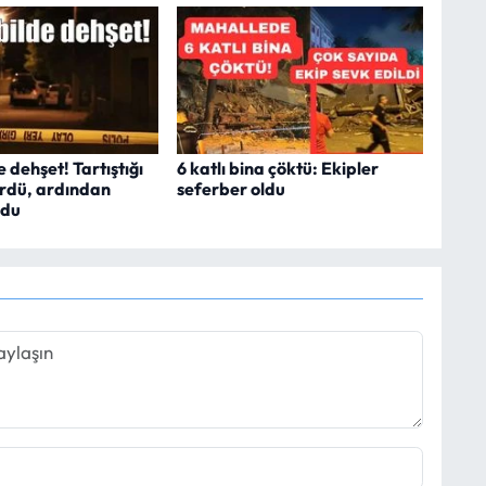
dehşet! Tartıştığı
6 katlı bina çöktü: Ekipler
ürdü, ardından
seferber oldu
rdu