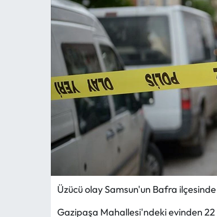
MAGAZİN
SAĞLIK
SİYASET
SPOR
TARIM
TURİZM
YAŞAM
Üzücü olay Samsun'un Bafra ilçesind
RESMİ İLANLAR
Gazipaşa Mahallesi'ndeki evinden 22 
HABER İLAN