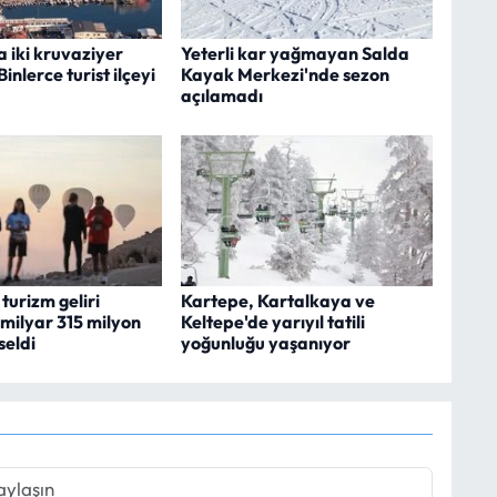
 iki kruvaziyer
Yeterli kar yağmayan Salda
inlerce turist ilçeyi
Kayak Merkezi'nde sezon
açılamadı
 turizm geliri
Kartepe, Kartalkaya ve
 milyar 315 milyon
Keltepe'de yarıyıl tatili
seldi
yoğunluğu yaşanıyor