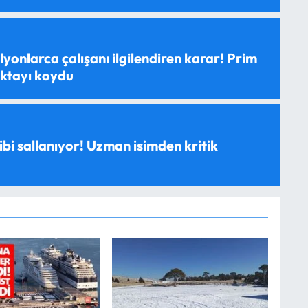
yonlarca çalışanı ilgilendiren karar! Prim
oktayı koydu
ibi sallanıyor! Uzman isimden kritik