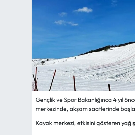
MAGAZİN
SAĞLIK
SİYASET
SPOR
TARIM
TURİZM
Gençlik ve Spor Bakanlığınca 4 yıl ön
YAŞAM
merkezinde, akşam saatlerinde başlay
RESMİ İLANLAR
Kayak merkezi, etkisini gösteren yağı
HABER İLAN