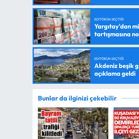
EDITÖRÜN SEÇTIĞI
Yargıtay'dan mil
tartışmasına n
EDITÖRÜN SEÇTIĞI
Akdeniz beşik g
açıklama geldi
Bunlar da ilginizi çekebilir