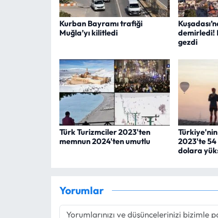
Kurban Bayramı trafiği
Kuşadası’na
Muğla’yı kilitledi
demirledi! B
gezdi
Türk Turizmciler 2023'ten
Türkiye'nin
memnun 2024'ten umutlu
2023'te 54
dolara yük
Yorumlar