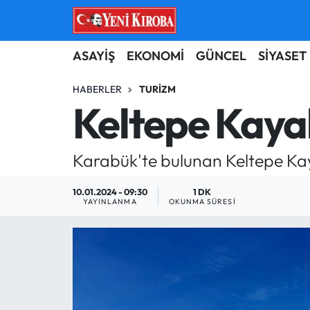
ASAYİŞ
Aydın Nöbetçi Eczaneler
ASAYİŞ
EKONOMİ
GÜNCEL
SİYASET
BİLİM-TEKNOLOJİ
Aydın Hava Durumu
HABERLER
TURIZM
Keltepe Kaya
ÇEVRE
Aydin Namaz Vakitleri
Karabük'te bulunan Keltepe Kay
DÜNYA
Aydın Trafik Yoğunluk Haritası
10.01.2024 - 09:30
1 DK
EĞİTİM
Süper Lig Puan Durumu ve Fikstür
YAYINLANMA
OKUNMA SÜRESI
EKONOMİ
Tüm Manşetler
GÜNCEL
Son Dakika Haberleri
GÜNDEM
Haber Arşivi