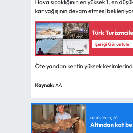
Hava sıcaklığının en yüksek 1, en düşü
kar yağışının devam etmesi bekleniyor
Türk Turizmcil
İçeriği Görüntüle
Öte yandan kentin yüksek kesimlerinde 
Kaynak:
AA
EDITÖRÜN SEÇTIĞI
Altından kat be