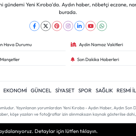
mi gündemi Yeni Kıroba'da. Aydın haber, nöbetçi eczane, na
burada.
ın Hava Durumu
Aydin Namaz Vakitleri
Manşetler
Son Dakika Haberleri
EKONOMİ
GÜNCEL
SİYASET
SPOR
SAĞLIK
RESMİ 
umludur. Yayınlanan yorumlardan Yeni Kıroba - Aydın Haber, Aydın Son D
 haber, köşe yazıları ve fotoğraflar izin alınmaksızın kaynak gösterilse d
aydalanıyoruz. Detaylar için lütfen tıklayın.