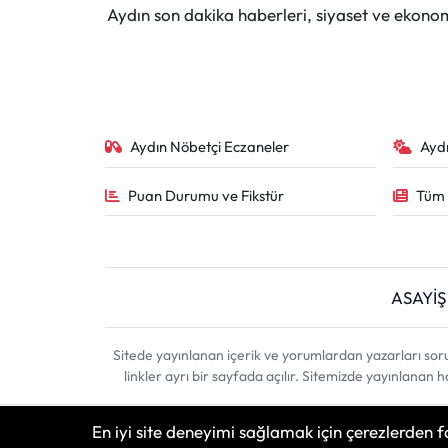
Aydın son dakika haberleri, siyaset ve ekono
Aydın Nöbetçi Eczaneler
Ayd
Puan Durumu ve Fikstür
Tüm 
ASAYİŞ
Sitede yayınlanan içerik ve yorumlardan yazarları sor
linkler ayrı bir sayfada açılır. Sitemizde yayınlanan
En iyi site deneyimi sağlamak için çerezlerden f
Haber Yazılımı:
TE Bilişim
| Copyright © 2026