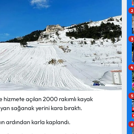
2
3
4
5
ce hizmete açılan 2000 rakımlı kayak
an sağanak yerini kara bıraktı.
şın ardından karla kaplandı.
6