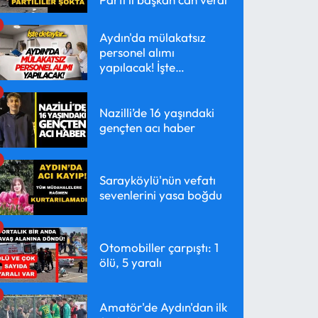
Aydın'da mülakatsız
personel alımı
yapılacak! İşte
detaylar...
Nazilli’de 16 yaşındaki
gençten acı haber
Sarayköylü'nün vefatı
sevenlerini yasa boğdu
Otomobiller çarpıştı: 1
ölü, 5 yaralı
Amatör'de Aydın'dan ilk