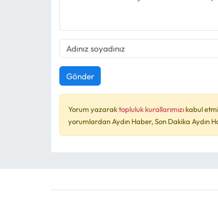
Gönder
Yorum yazarak
topluluk kurallarımızı
kabul etmi
yorumlardan Aydın Haber, Son Dakika Aydın Habe