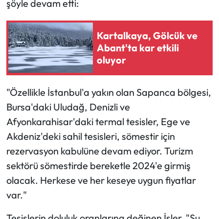
şöyle devam etti:
Kartalkaya, Gölcük ve
Abant'ta kar etkili
oluyor
"Özellikle İstanbul'a yakın olan Sapanca bölgesi,
Bursa'daki Uludağ, Denizli ve
Afyonkarahisar'daki termal tesisler, Ege ve
Akdeniz'deki sahil tesisleri, sömestir için
rezervasyon kabulüne devam ediyor. Turizm
sektörü sömestirde bereketle 2024'e girmiş
olacak. Herkese ve her keseye uygun fiyatlar
var."
Tesislerin doluluk oranlarına değinen İşler, "Şu