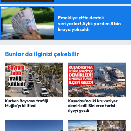
Emekliye çifte destek
veriyorlar! Aylık yardım 8 bin
liraya yükseldi
Bunlar da ilginizi çekebilir
Kurban Bayramı trafiği
Kuşadası’na iki kruvaziyer
Muğla’yı kilitledi
demirledi! Binlerce turist
ilçeyi gezdi