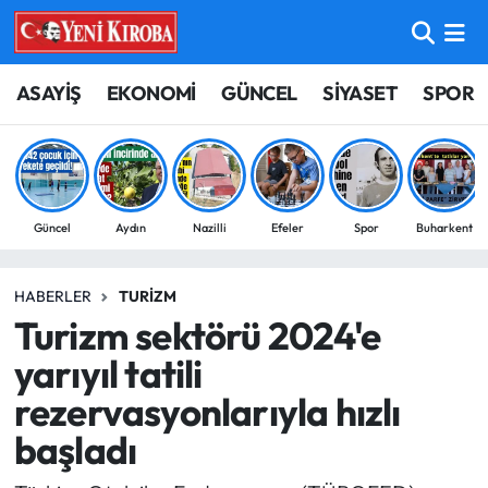
ASAYİŞ
Aydın Nöbetçi Eczaneler
ASAYİŞ
EKONOMİ
GÜNCEL
SİYASET
SPOR
BİLİM-TEKNOLOJİ
Aydın Hava Durumu
ÇEVRE
Aydin Namaz Vakitleri
Güncel
Aydın
Nazilli
Efeler
Spor
Buharkent
DÜNYA
Aydın Trafik Yoğunluk Haritası
HABERLER
TURIZM
EĞİTİM
Süper Lig Puan Durumu ve Fikstür
Turizm sektörü 2024'e
EKONOMİ
Tüm Manşetler
yarıyıl tatili
rezervasyonlarıyla hızlı
GÜNCEL
Son Dakika Haberleri
başladı
GÜNDEM
Haber Arşivi