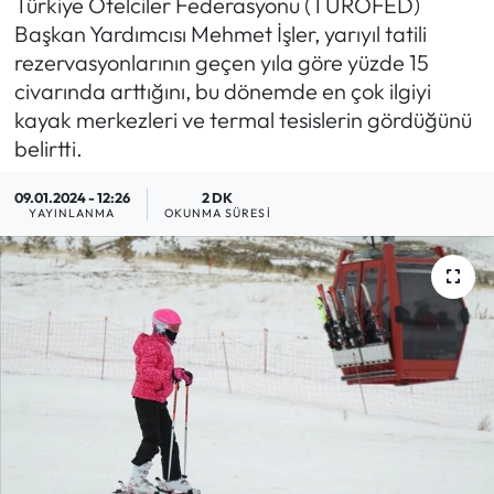
Türkiye Otelciler Federasyonu (TÜROFED)
Başkan Yardımcısı Mehmet İşler, yarıyıl tatili
MAGAZİN
rezervasyonlarının geçen yıla göre yüzde 15
civarında arttığını, bu dönemde en çok ilgiyi
SAĞLIK
kayak merkezleri ve termal tesislerin gördüğünü
belirtti.
SİYASET
09.01.2024 - 12:26
2 DK
SPOR
YAYINLANMA
OKUNMA SÜRESI
TARIM
TURİZM
YAŞAM
RESMİ İLANLAR
HABER İLAN