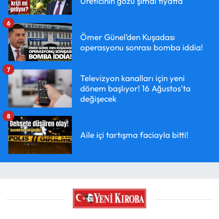
Üreticinin gözü şimdi fiyatta
6
Ömer Günel’den Kuşadası
operasyonu sonrası bomba iddia!
7
Televizyon kanalları için yeni
dönem başlıyor! 16 Ağustos'ta
değişecek
8
Aile içi tartışma faciayla bitti!