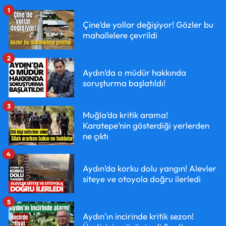
1
Çine’de yollar değişiyor! Gözler bu
mahallelere çevrildi
2
Aydın’da o müdür hakkında
soruşturma başlatıldı!
3
Muğla’da kritik arama!
Karatepe’nin gösterdiği yerlerden
ne çıktı
4
Aydın’da korku dolu yangın! Alevler
siteye ve otoyola doğru ilerledi
5
Aydın’ın incirinde kritik sezon!