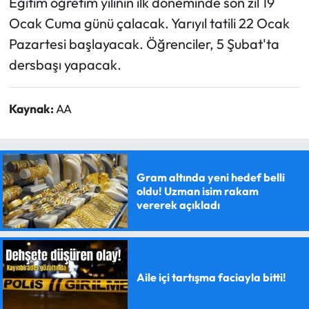
Eğitim öğretim yılının ilk döneminde son zil 19
Ocak Cuma günü çalacak. Yarıyıl tatili 22 Ocak
Pazartesi başlayacak. Öğrenciler, 5 Şubat'ta
dersbaşı yapacak.
Kaynak:
AA
Gram altında yeni hedef belli
oldu! Uzman isim rakam
vererek açıkladı
Aile içi tartışma faciayla bitti!