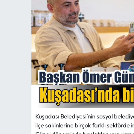
MAGAZİN
SAĞLIK
SİYASET
SPOR
TARIM
TURİZM
YAŞAM
Kuşadası Belediyesi’nin sosyal belediye
RESMİ İLANLAR
ilçe sakinlerine birçok farklı sektörde
HABER İLAN