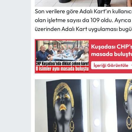
Son verilere göre Adalı Kart’ın kullanıc
olan işletme sayısı da 109 oldu. Ayrıc
üzerinden Adalı Kart uygulaması bugüne
Kuşadası CHP's
masada buluşt
İçeriği Görüntüle