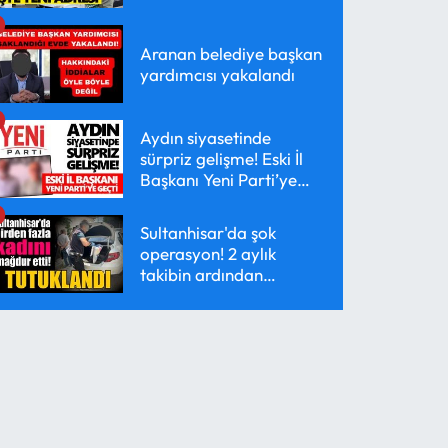
Aranan belediye başkan
yardımcısı yakalandı
Aydın siyasetinde
sürpriz gelişme! Eski İl
Başkanı Yeni Parti’ye
geçti
Sultanhisar'da şok
operasyon! 2 aylık
takibin ardından
yakalandı