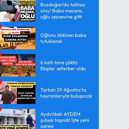
Bozdoğan’da talihsiz
olay! Baba mezara,
oğlu cezaevine gitti
Oğlunu öldüren baba
tutuklandı
6 katlı bina çöktü:
Ekipler seferber oldu
Tarkan 29 Ağustos'ta
hayranlarıyla buluşacak
Aydın’daki AYDEM
şubesi taşındı! İşte yeni
adresi