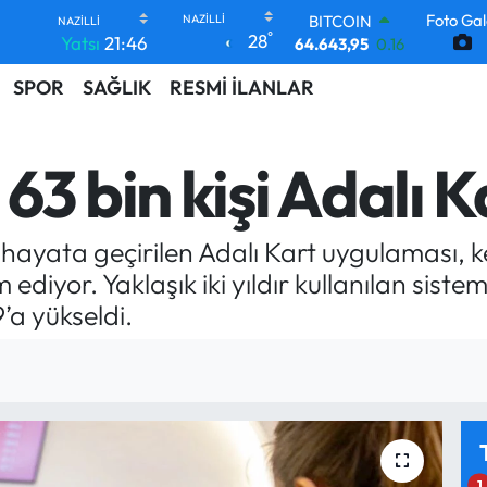
Foto Gal
DOLAR
°
28
Yatsı
21:46
47,6006
0.06
EURO
SPOR
SAĞLIK
RESMİ İLANLAR
55,0250
0.02
STERLİN
64,2398
0.2
GRAM ALTIN
3 bin kişi Adalı K
6500.87
0.12
BİST100
13.799
70
hayata geçirilen Adalı Kart uygulaması, k
BITCOIN
64.643,95
0.16
yor. Yaklaşık iki yıldır kullanılan sistemd
9’a yükseldi.
1