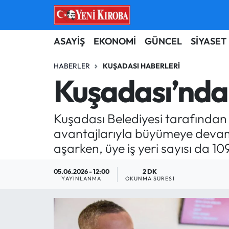
ASAYİŞ
Aydın Nöbetçi Eczaneler
ASAYİŞ
EKONOMİ
GÜNCEL
SİYASET
BİLİM-TEKNOLOJİ
Aydın Hava Durumu
HABERLER
KUŞADASI HABERLERI
Kuşadası’nda 6
ÇEVRE
Aydin Namaz Vakitleri
Kuşadası Belediyesi tarafından 
DÜNYA
Aydın Trafik Yoğunluk Haritası
avantajlarıyla büyümeye devam edi
EĞİTİM
Süper Lig Puan Durumu ve Fikstür
aşarken, üye iş yeri sayısı da 10
EKONOMİ
Tüm Manşetler
05.06.2026 - 12:00
2 DK
YAYINLANMA
OKUNMA SÜRESI
GÜNCEL
Son Dakika Haberleri
GÜNDEM
Haber Arşivi