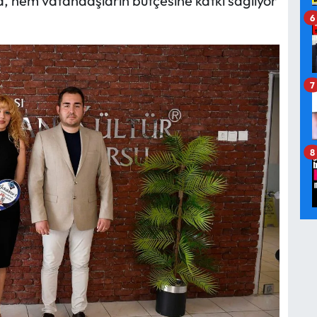
 hem vatandaşların bütçesine katkı sağlıyor
6
7
8