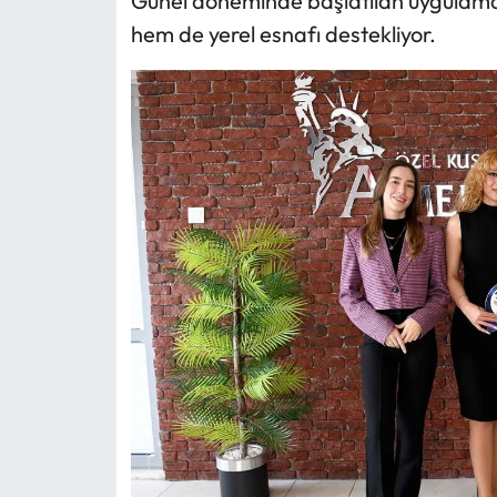
Günel döneminde başlatılan uygulama,
hem de yerel esnafı destekliyor.