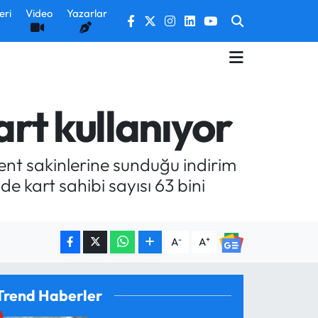
eri
Video
Yazarlar
art kullanıyor
ent sakinlerine sunduğu indirim
e kart sahibi sayısı 63 bini
-
+
A
A
Trend Haberler