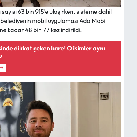
ı sayısı 63 bin 915’e ulaşırken, sisteme dahil
a belediyenin mobil uygulaması Ada Mobil
 kadar 48 bin 77 kez indirildi.
inde dikkat çeken kare! O isimler aynı
u