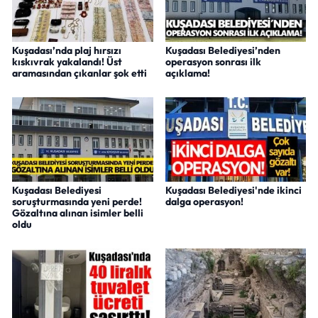
Kuşadası’nda plaj hırsızı
Kuşadası Belediyesi’nden
kıskıvrak yakalandı! Üst
operasyon sonrası ilk
aramasından çıkanlar şok etti
açıklama!
Kuşadası Belediyesi
Kuşadası Belediyesi'nde ikinci
soruşturmasında yeni perde!
dalga operasyon!
Gözaltına alınan isimler belli
oldu