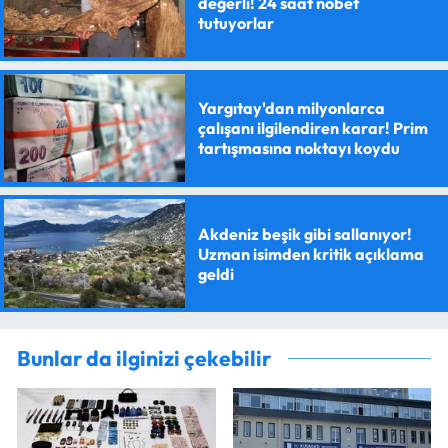
değerli! 24 saat nöbet
tutuyorlar
Yargıtay'dan milyonlarca
çalışanı ilgilendiren karar! Prim
tartışmasına noktayı koydu
Akdeniz beşik gibi sallanıyor!
Uzman isimden kritik açıklama
geldi
Bunlar da ilginizi çekebilir