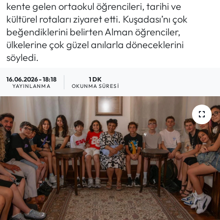
kente gelen ortaokul öğrencileri, tarihi ve
MAGAZİN
kültürel rotaları ziyaret etti. Kuşadası’nı çok
beğendiklerini belirten Alman öğrenciler,
SAĞLIK
ülkelerine çok güzel anılarla döneceklerini
söyledi.
SİYASET
16.06.2026 - 18:18
1 DK
YAYINLANMA
OKUNMA SÜRESI
SPOR
TARIM
TURİZM
YAŞAM
RESMİ İLANLAR
HABER İLAN