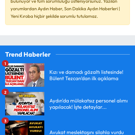
bulunuyor ve tüm sorumluluğu üstleniyorsunuz. Yazılan
yorumlardan Aydın Haber, Son Dakika Aydın Haberleri |
Yeni Kıroba hiçbir şekilde sorumlu tutulamaz.
Trend Haberler
1
Kızı ve damadı gözaltı listesinde!
Bülent Tezcan’dan ilk açıklama
2
Aydın'da mülakatsız personel alımı
yapılacak! İşte detaylar...
3
Avukat meslektaşını silahla vurdu