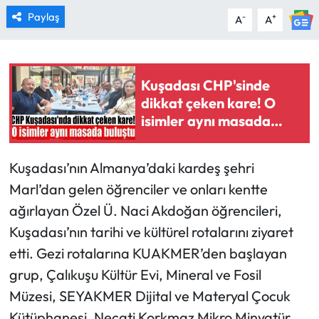
Paylaş
-
+
A
A
Kuşadası CHP'sinde
dikkat çeken kare! O
isimler aynı masada
buluştu
Kuşadası’nın Almanya’daki kardeş şehri
Marl’dan gelen öğrenciler ve onları kentte
ağırlayan Özel Ü. Naci Akdoğan öğrencileri,
Kuşadası’nın tarihi ve kültürel rotalarını ziyaret
etti. Gezi rotalarına KUAKMER’den başlayan
grup, Çalıkuşu Kültür Evi, Mineral ve Fosil
Müzesi, SEYAKMER Dijital ve Materyal Çocuk
Kütüphanesi, Necati Korkmaz Mikro Minyatür