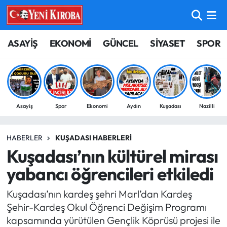
ASAYİŞ
Aydın Nöbetçi Eczaneler
ASAYİŞ
EKONOMİ
GÜNCEL
SİYASET
SPOR
BİLİM-TEKNOLOJİ
Aydın Hava Durumu
ÇEVRE
Aydin Namaz Vakitleri
Asayiş
Spor
Ekonomi
Aydın
Kuşadası
Nazilli
DÜNYA
Aydın Trafik Yoğunluk Haritası
HABERLER
KUŞADASI HABERLERI
EĞİTİM
Süper Lig Puan Durumu ve Fikstür
Kuşadası’nın kültürel mirası
EKONOMİ
Tüm Manşetler
yabancı öğrencileri etkiledi
Kuşadası’nın kardeş şehri Marl’dan Kardeş
GÜNCEL
Son Dakika Haberleri
Şehir-Kardeş Okul Öğrenci Değişim Programı
kapsamında yürütülen Gençlik Köprüsü projesi ile
GÜNDEM
Haber Arşivi