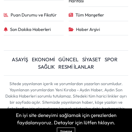
Haritası
Puan Durumu ve Fikstür
Tüm Manşetler
Son Dakika Haberleri
Haber Arşivi
ASAYİŞ
EKONOMİ
GÜNCEL
SİYASET
SPOR
SAĞLIK
RESMİ İLANLAR
Sitede yayınlanan içerik ve yorumlardan yazarları sorumludur.
Yayınlanan yorumlardan Yeni Kıroba - Aydın Haber, Aydın Son
Dakika Haberleri sorumlu tutulamaz. Sitedeki tüm harici linkler ayrı
bir sayfada açılır. Sitemizde yayınlanan haber, köşe yazıları ve
fotoğraflar izin alınmaksızın kaynak gösterilse dahi, herhangi bir
En iyi site deneyimi sağlamak için çerezlerden
ortamda kullanılamaz ve yayınlanamaz
faydalanıyoruz. Detaylar için lütfen tıklayın.
Haber Yazılımı:
TE Bilişim
| Copyright © 2026
TAMAM