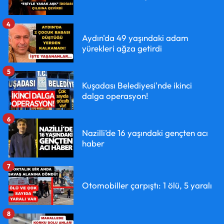
4
Aydın'da 49 yaşındaki adam
yürekleri ağza getirdi
5
Kuşadası Belediyesi'nde ikinci
dalga operasyon!
6
Nazilli’de 16 yaşındaki gençten acı
haber
7
Otomobiller çarpıştı: 1 ölü, 5 yaralı
8