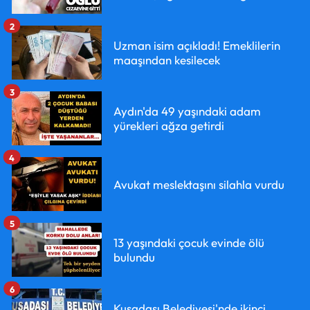
2
Uzman isim açıkladı! Emeklilerin
maaşından kesilecek
3
Aydın'da 49 yaşındaki adam
yürekleri ağza getirdi
4
Avukat meslektaşını silahla vurdu
5
13 yaşındaki çocuk evinde ölü
bulundu
6
Kuşadası Belediyesi'nde ikinci