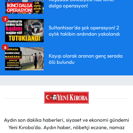
dalga operasyon!
7
Sultanhisar'da şok operasyon! 2
aylık takibin ardından yakalandı
8
Kayıp olarak aranan genç serada
ölü bulundu
Aydın son dakika haberleri, siyaset ve ekonomi gündemi
Yeni Kıroba'da. Aydın haber, nöbetçi eczane, namaz