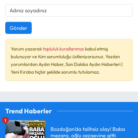
Gönder
Yorum yazarak
topluluk kurallarımızı
kabul etmiş
bulunuyor ve tüm sorumluluğu üstleniyorsunuz. Yazılan
yorumlardan Aydın Haber, Son Dakika Aydın Haberleri |
Yeni Kıroba hiçbir şekilde sorumlu tutulamaz.
Trend Haberler
1
Bozdoğan’da talihsiz olay! Baba
mezara, oğlu cezaevine gitti