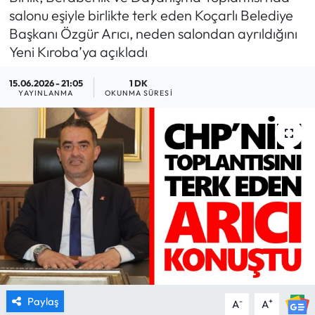
salonu eşiyle birlikte terk eden Koçarlı Belediye
MAGAZİN
Başkanı Özgür Arıcı, neden salondan ayrıldığını
Yeni Kıroba’ya açıkladı
SAĞLIK
15.06.2026 - 21:05
1 DK
YAYINLANMA
OKUNMA SÜRESI
SİYASET
SPOR
TARIM
TURİZM
YAŞAM
RESMİ İLANLAR
Paylaş
-
+
A
A
HABER İLAN