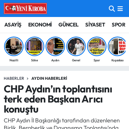
ASAYİŞ
Aydın Nöbetçi Eczaneler
ASAYİŞ
EKONOMİ
GÜNCEL
SİYASET
SPOR
BİLİM-TEKNOLOJİ
Aydın Hava Durumu
ÇEVRE
Aydin Namaz Vakitleri
Nazilli
Söke
Aydın
Genel
Spor
Kuşadası
DÜNYA
Aydın Trafik Yoğunluk Haritası
HABERLER
AYDIN HABERLERI
EĞİTİM
Süper Lig Puan Durumu ve Fikstür
CHP Aydın’ın toplantısını
EKONOMİ
Tüm Manşetler
terk eden Başkan Arıcı
konuştu
GÜNCEL
Son Dakika Haberleri
CHP Aydın İl Başkanlığı tarafından düzenlenen
GÜNDEM
Haber Arşivi
Birlik, Beraberlik ve Dayanışma Toplantısı’nda