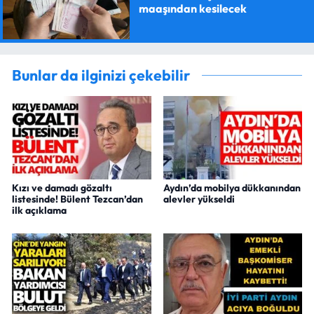
maaşından kesilecek
Bunlar da ilginizi çekebilir
Kızı ve damadı gözaltı
Aydın’da mobilya dükkanından
listesinde! Bülent Tezcan’dan
alevler yükseldi
ilk açıklama