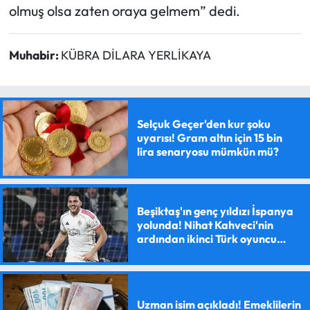
olmuş olsa zaten oraya gelmem” dedi.
Muhabir:
KÜBRA DİLARA YERLİKAYA
Selçuk Geçer'den kur şoku
uyarısı! Gram altın için 15 bin
lira senaryosu mümkün mü?
Beşiktaş'ın genç yıldızı İspanya
yolunda! Nihat Kahveci'nin
ardından ikinci Türk oyuncu
olacak
Uzman isim açıkladı! Emeklilerin