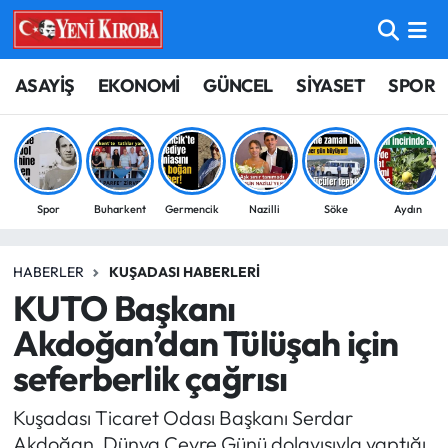
ASAYİŞ
Aydın Nöbetçi Eczaneler
ASAYİŞ
EKONOMİ
GÜNCEL
SİYASET
SPOR
BİLİM-TEKNOLOJİ
Aydın Hava Durumu
ÇEVRE
Aydin Namaz Vakitleri
Spor
Buharkent
Germencik
Nazilli
Söke
Aydın
DÜNYA
Aydın Trafik Yoğunluk Haritası
HABERLER
KUŞADASI HABERLERI
EĞİTİM
Süper Lig Puan Durumu ve Fikstür
KUTO Başkanı
EKONOMİ
Tüm Manşetler
Akdoğan’dan Tülüşah için
seferberlik çağrısı
GÜNCEL
Son Dakika Haberleri
Kuşadası Ticaret Odası Başkanı Serdar
GÜNDEM
Haber Arşivi
Akdoğan, Dünya Çevre Günü dolayısıyla yaptığı