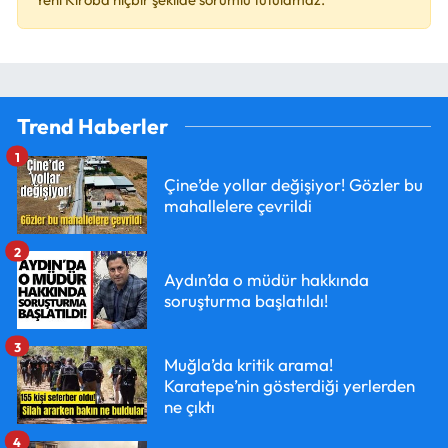
Trend Haberler
1
Çine’de yollar değişiyor! Gözler bu
mahallelere çevrildi
2
Aydın’da o müdür hakkında
soruşturma başlatıldı!
3
Muğla’da kritik arama!
Karatepe’nin gösterdiği yerlerden
ne çıktı
4