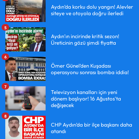
Aydın’da korku dolu yangın! Alevler
siteye ve otoyola doğru ilerledi
5
Aydın’ın incirinde kritik sezon!
Üreticinin gözü şimdi fiyatta
6
Ömer Günel’den Kuşadası
operasyonu sonrası bomba iddia!
7
Televizyon kanalları için yeni
dönem başlıyor! 16 Ağustos'ta
değişecek
8
CHP Aydın’da bir ilçe başkanı daha
atandı