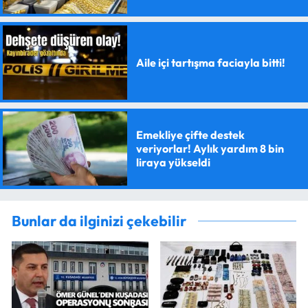
Aile içi tartışma faciayla bitti!
Emekliye çifte destek
veriyorlar! Aylık yardım 8 bin
liraya yükseldi
Bunlar da ilginizi çekebilir