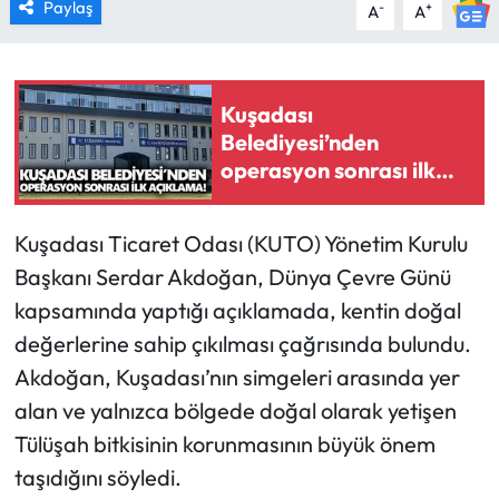
Paylaş
-
+
A
A
Kuşadası
Belediyesi’nden
operasyon sonrası ilk
açıklama!
Kuşadası Ticaret Odası (KUTO) Yönetim Kurulu
Başkanı Serdar Akdoğan, Dünya Çevre Günü
kapsamında yaptığı açıklamada, kentin doğal
değerlerine sahip çıkılması çağrısında bulundu.
Akdoğan, Kuşadası’nın simgeleri arasında yer
alan ve yalnızca bölgede doğal olarak yetişen
Tülüşah bitkisinin korunmasının büyük önem
taşıdığını söyledi.