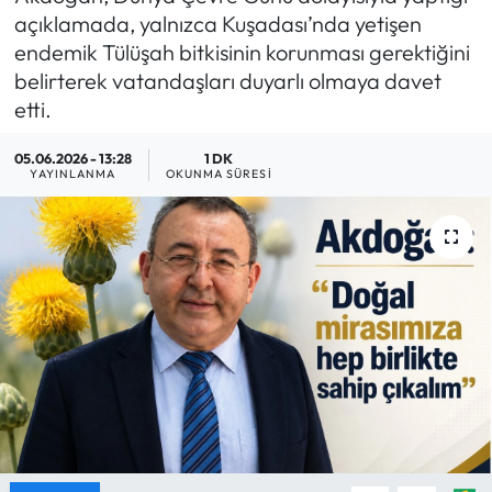
açıklamada, yalnızca Kuşadası’nda yetişen
MAGAZİN
endemik Tülüşah bitkisinin korunması gerektiğini
belirterek vatandaşları duyarlı olmaya davet
SAĞLIK
etti.
SİYASET
05.06.2026 - 13:28
1 DK
YAYINLANMA
OKUNMA SÜRESI
SPOR
TARIM
TURİZM
YAŞAM
RESMİ İLANLAR
HABER İLAN