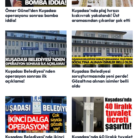
Ömer Günel’den Kuşadası
Kuşadası’nda plaj hırsızı
operasyonu sonrası bomba
kıskıvrak yakalandı! Üst
iddia!
aramasından çıkanlar şok etti
Kuşadası Belediyesi’nden
Kuşadası Belediyesi
operasyon sonrası ilk
soruşturmasında yeni perde!
açıklama!
Gözaltına alınan isimler belli
oldu
Kuşadası Belediyesi'nde ikinci
Kuşadası’nda 40 liralık tuvalet