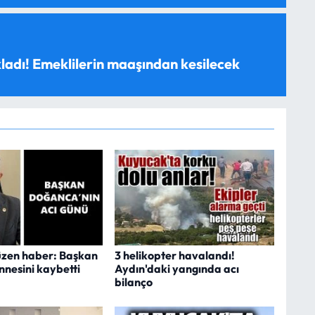
ladı! Emeklilerin maaşından kesilecek
üzen haber: Başkan
3 helikopter havalandı!
nesini kaybetti
Aydın'daki yangında acı
bilanço