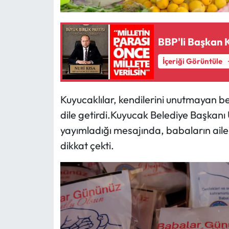
BBP'li Başkan K
İçeriği Görüntüle
Kuyucaklılar, kendilerini unutmayan b
dile getirdi.Kuyucak Belediye Başkan
yayımladığı mesajında, babaların ail
dikkat çekti.