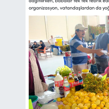
dağıtılırken, babalar tek tek tebrik ed
organizasyon, vatandaşlardan da yoğu