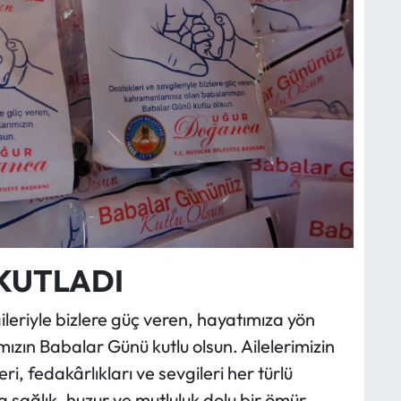
KUTLADI
eriyle bizlere güç veren, hayatımıza yön
zın Babalar Günü kutlu olsun. Ailelerimizin
i, fedakârlıkları ve sevgileri her türlü
 sağlık, huzur ve mutluluk dolu bir ömür