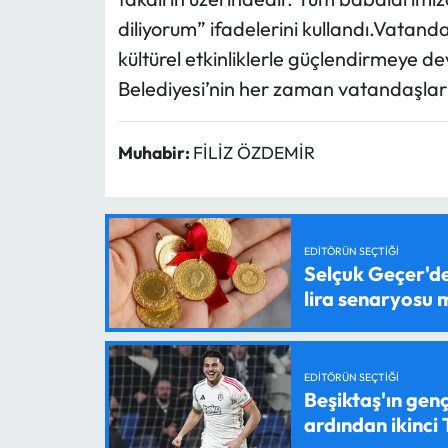
diliyorum” ifadelerini kullandı.Vatanda
kültürel etkinliklerle güçlendirmeye 
Belediyesi’nin her zaman vatandaşları
Muhabir:
FİLİZ ÖZDEMİR
EDITÖRÜN SEÇTIĞI
Selçuk Geçer'den
lira senaryosu
EDITÖRÜN SEÇTIĞI
Beşiktaş'ın genç
ardından ikinci