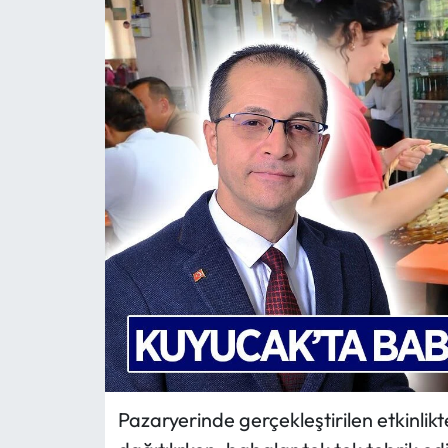
MAGAZİN
SAĞLIK
SİYASET
SPOR
TARIM
TURİZM
YAŞAM
RESMİ İLANLAR
Pazaryerinde gerçekleştirilen etkinlikt
HABER İLAN