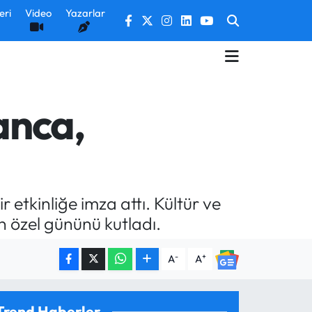
eri
Video
Yazarlar
anca,
 etkinliğe imza attı. Kültür ve
n özel gününü kutladı.
-
+
A
A
Trend Haberler