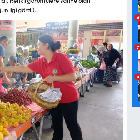
ildi. Renkli görüntülere sahne olan
n ilgi gördü.
6
7
8