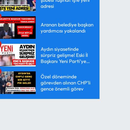
adresi
Aranan belediye başkan
yardımcısı yakalandı
Aydın siyasetinde
sürpriz gelişme! Eski İl
Başkanı Yeni Parti’ye
geçti
Özel döneminde
görevden alınan CHP'li
gence önemli görev