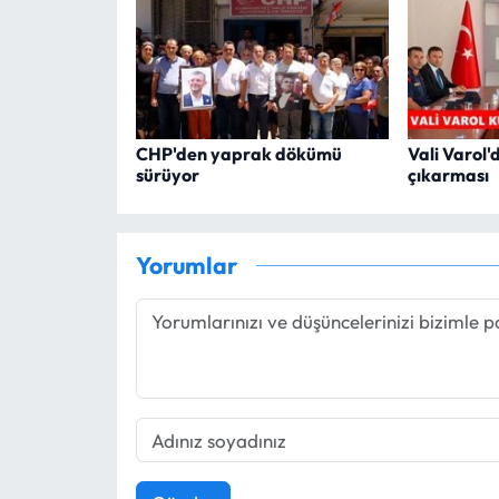
CHP'den yaprak dökümü
Vali Varol
sürüyor
çıkarması
Yorumlar