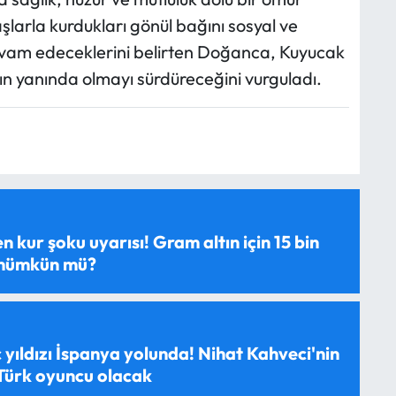
şlarla kurdukları gönül bağını sosyal ve
devam edeceklerini belirten Doğanca, Kuyucak
n yanında olmayı sürdüreceğini vurguladı.
 kur şoku uyarısı! Gram altın için 15 bin
 mümkün mü?
 yıldızı İspanya yolunda! Nihat Kahveci'nin
 Türk oyuncu olacak