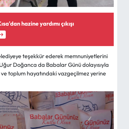
ısa'dan hazine yardımı çıkışı
elediyeye teşekkür ederek memnuniyetlerini
ı Uğur Doğanca da Babalar Günü dolayısıyla
e ve toplum hayatındaki vazgeçilmez yerine