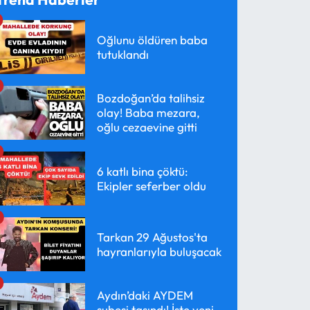
Oğlunu öldüren baba
tutuklandı
Bozdoğan’da talihsiz
olay! Baba mezara,
oğlu cezaevine gitti
6 katlı bina çöktü:
Ekipler seferber oldu
Tarkan 29 Ağustos'ta
hayranlarıyla buluşacak
Aydın’daki AYDEM
şubesi taşındı! İşte yeni