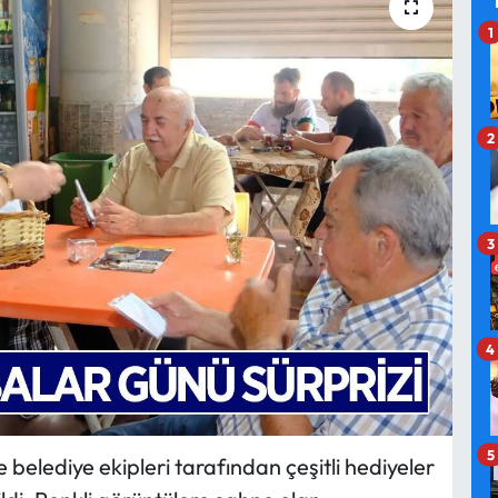
1
2
3
4
5
e belediye ekipleri tarafından çeşitli hediyeler