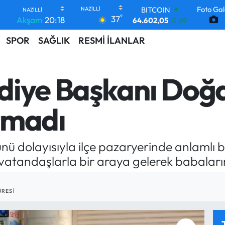
Foto Gal
DOLAR
°
37
Akşam
20:18
47,6006
0.06
EURO
SPOR
SAĞLIK
RESMİ İLANLAR
55,0250
0.02
STERLİN
64,2398
0.2
GRAM ALTIN
diye Başkanı Doğ
6513.94
0.32
BİST100
13.768
48
tmadı
BITCOIN
64.602,05
0.69
 dolayısıyla ilçe pazaryerinde anlamlı bir
, vatandaşlarla bir araya gelerek babaları
RESI