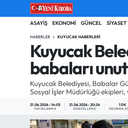
ASAYİŞ
Aydın Nöbetçi Eczaneler
ASAYİŞ
EKONOMİ
GÜNCEL
SİYASET
BİLİM-TEKNOLOJİ
Aydın Hava Durumu
HABERLER
KUYUCAK HABERLERI
Kuyucak Bele
ÇEVRE
Aydin Namaz Vakitleri
babaları unu
DÜNYA
Aydın Trafik Yoğunluk Haritası
EĞİTİM
Süper Lig Puan Durumu ve Fikstür
Kuyucak Belediyesi, Babalar Günü
Sosyal İşler Müdürlüğü ekipleri
EKONOMİ
Tüm Manşetler
21.06.2026 - 14:03
21.06.2026 - 20:24
1 DK
GÜNCEL
Son Dakika Haberleri
YAYINLANMA
GÜNCELLEME
OKUNMA SÜ
GÜNDEM
Haber Arşivi