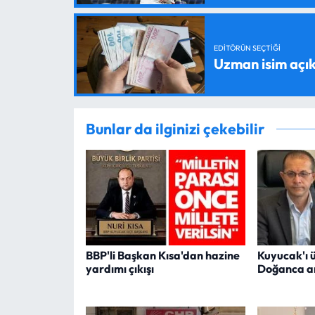
EDITÖRÜN SEÇTIĞI
Uzman isim açık
Bunlar da ilginizi çekebilir
BBP'li Başkan Kısa'dan hazine
Kuyucak'ı 
yardımı çıkışı
Doğanca an