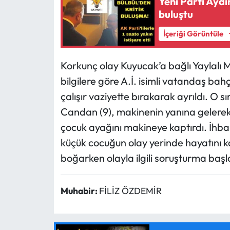
Yeni Parti Aydın
buluştu
İçeriği Görüntüle
Korkunç olay Kuyucak’a bağlı Yaylalı 
bilgilere göre A.İ. isimli vatandaş bah
çalışır vaziyette bırakarak ayrıldı. O
Candan (9), makinenin yanına gelerek 
çocuk ayağını makineye kaptırdı. İhbar
küçük cocuğun olay yerinde hayatını ka
boğarken olayla ilgili soruşturma başlat
Muhabir:
FİLİZ ÖZDEMİR