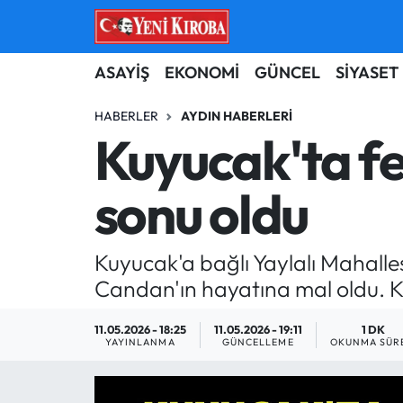
ASAYİŞ
Aydın Nöbetçi Eczaneler
ASAYİŞ
EKONOMİ
GÜNCEL
SİYASET
BİLİM-TEKNOLOJİ
Aydın Hava Durumu
HABERLER
AYDIN HABERLERI
Kuyucak'ta fe
ÇEVRE
Aydin Namaz Vakitleri
sonu oldu
DÜNYA
Aydın Trafik Yoğunluk Haritası
EĞİTİM
Süper Lig Puan Durumu ve Fikstür
Kuyucak'a bağlı Yaylalı Mahalle
Candan'ın hayatına mal oldu. Kü
EKONOMİ
Tüm Manşetler
11.05.2026 - 18:25
11.05.2026 - 19:11
1 DK
GÜNCEL
Son Dakika Haberleri
YAYINLANMA
GÜNCELLEME
OKUNMA SÜR
GÜNDEM
Haber Arşivi