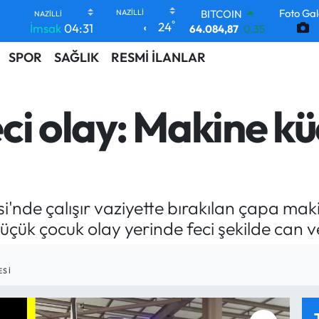
BITCOIN
Foto Gal
°
64.084,87
0.35
24
İmsak
04:31
DOLAR
47,5760
0.1
SPOR
SAĞLIK
RESMİ İLANLAR
EURO
55,0126
0.29
STERLİN
ci olay: Makine k
64,1794
0.29
GRAM ALTIN
6508.83
4.44
BİST100
13.647
-30
si'nde çalışır vaziyette bırakılan çapa ma
çük çocuk olay yerinde feci şekilde can v
ESI