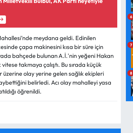
 Milletvekili Bülbül, AK Parti heyetiyle
6
Mahallesi’nde meydana geldi. Edinilen
7
çesinde çapa makinesini kısa bir süre için
 sırada bahçede bulunan A.İ.'nin yeğeni Hakan
vitese takmaya çalıştı. Bu sırada küçük
 üzerine olay yerine gelen sağlık ekipleri
8
ybettiğini belirledi. Acı olay mahalleyi yasa
ıldığı öğrenildi.