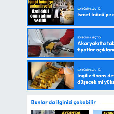
EDITÖRÜN SEÇTIĞI
İsmet İnönü'ye 
EDITÖRÜN SEÇTIĞI
Akaryakıtta tab
fiyatlar açıklan
EDITÖRÜN SEÇTIĞI
İngiliz finans d
düşecek mi yük
Bunlar da ilginizi çekebilir