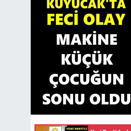
MAGAZİN
SAĞLIK
SİYASET
SPOR
TARIM
TURİZM
YAŞAM
RESMİ İLANLAR
HABER İLAN