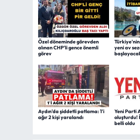
Özel döneminde görevden
Türkiye'ni
alınan CHP'li gence önemli
yeni av sez
görev
başlayaca
Aydın'da şiddetli patlama: 1'i
Yeni Parti 
ağır 2 kişi yaralandı
oluşturdu! 
belli oldu