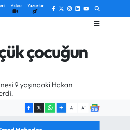
eri
Video
Yazarlar
üçük çocuğun
kinesi 9 yaşındaki Hakan
erdi.
-
+
A
A
Trend Haberler