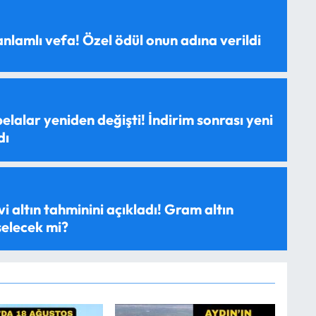
anlamlı vefa! Özel ödül onun adına verildi
elalar yeniden değişti! İndirim sonrası yeni
dı
evi altın tahminini açıkladı! Gram altın
selecek mi?