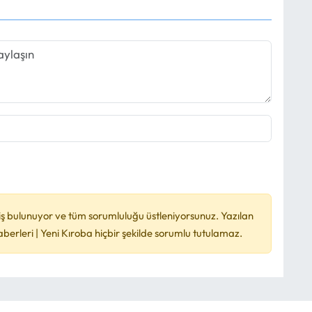
ş bulunuyor ve tüm sorumluluğu üstleniyorsunuz. Yazılan
rleri | Yeni Kıroba hiçbir şekilde sorumlu tutulamaz.