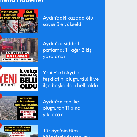
Aydın'daki kazada ölü
sayısı 3'e yükseldi
Aydın'da şiddetli
patlama: 1'i ağır 2 kişi
yaralandı
Yeni Parti Aydın
teşkilatını oluşturdu! İl ve
ilçe başkanları belli oldu
Aydın'da tehlike
oluşturan 11 bina
yıkılacak
Türkiye'nin tüm
bölgelerinde yeni av