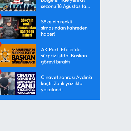
sezonu 18 Ağustos'ta
başlayacak
Söke'nin renkli
simasından kahreden
haber!
AK Parti Efeler’de
sürpriz istifa! Başkan
görevi bıraktı
Cinayet sonrası Aydın’a
kaçtı! Zanlı yazlıkta
yakalandı