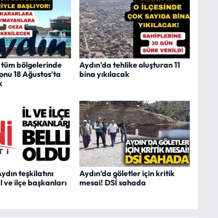
n tüm bölgelerinde
Aydın'da tehlike oluşturan 11
onu 18 Ağustos'ta
bina yıkılacak
k
Aydın teşkilatını
Aydın’da göletler için kritik
İl ve ilçe başkanları
mesai! DSİ sahada