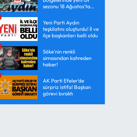
sezonu 18 Ağustos'ta
başlayacak
Yeni Parti Aydın
teşkilatını oluşturdu! İl ve
ilçe başkanları belli oldu
Söke'nin renkli
simasından kahreden
haber!
AK Parti Efeler’de
sürpriz istifa! Başkan
görevi bıraktı