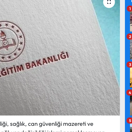
1
2
3
4
5
liği, sağlık, can güvenliği mazereti ve