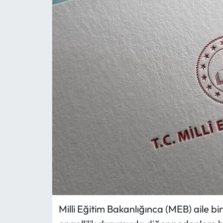
MAGAZİN
SAĞLIK
SİYASET
SPOR
TARIM
TURİZM
YAŞAM
RESMİ İLANLAR
Milli Eğitim Bakanlığınca (MEB) aile bir
HABER İLAN