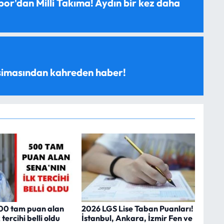
spor'dan Milli Takıma! Aydın bir kez daha
 simasından kahreden haber!
00 tam puan alan
2026 LGS Lise Taban Puanları!
 tercihi belli oldu
İstanbul, Ankara, İzmir Fen ve