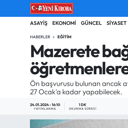
ASAYİŞ
Aydın Nöbetçi Eczaneler
ASAYİŞ
EKONOMİ
GÜNCEL
SİYASET
BİLİM-TEKNOLOJİ
Aydın Hava Durumu
HABERLER
EĞITIM
Mazerete bağ
ÇEVRE
Aydin Namaz Vakitleri
öğretmenlere 
DÜNYA
Aydın Trafik Yoğunluk Haritası
EĞİTİM
Süper Lig Puan Durumu ve Fikstür
Ön başvurusu bulunan ancak at
27 Ocak'a kadar yapabilecek.
EKONOMİ
Tüm Manşetler
24.01.2024 - 16:10
1 DK
GÜNCEL
Son Dakika Haberleri
YAYINLANMA
OKUNMA SÜRESI
GÜNDEM
Haber Arşivi