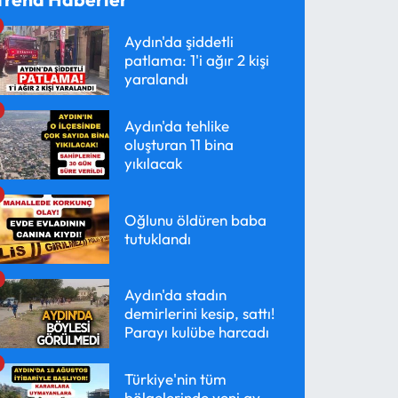
Aydın'da şiddetli
patlama: 1'i ağır 2 kişi
yaralandı
Aydın'da tehlike
oluşturan 11 bina
yıkılacak
Oğlunu öldüren baba
tutuklandı
Aydın'da stadın
demirlerini kesip, sattı!
Parayı kulübe harcadı
Türkiye'nin tüm
bölgelerinde yeni av