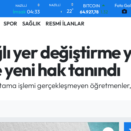
64.927,78
1.32
Foto Gal
DOLAR
°
22
İmsak
04:33
47,5894
0.08
EURO
SPOR
SAĞLIK
RESMİ İLANLAR
55,0398
-0.02
STERLİN
64,1581
0.16
GRAM ALTIN
lı yer değiştirm
6508.83
4.44
BİST100
yeni hak tanındı
13.703
11
ama işlemi gerçekleşmeyen öğretmenler, e