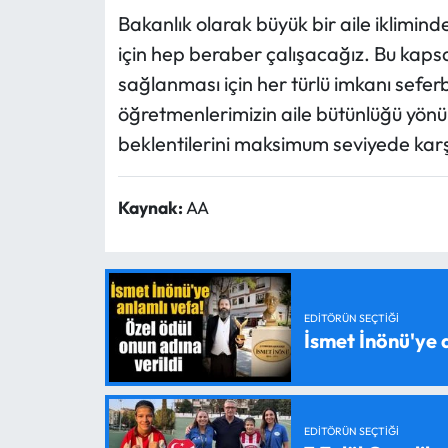
Bakanlık olarak büyük bir aile ikliminde
için hep beraber çalışacağız. Bu kapsa
sağlanması için her türlü imkanı sefe
öğretmenlerimizin aile bütünlüğü yönü
beklentilerini maksimum seviyede ka
Kaynak:
AA
EDITÖRÜN SEÇTIĞI
İsmet İnönü'ye 
EDITÖRÜN SEÇTIĞI