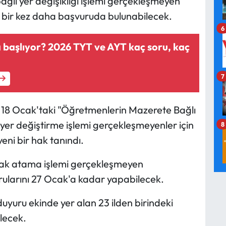
ağlı yer değişikliği işlemi gerçekleşmeyen
 bir kez daha başvuruda bulunabilecek.
6
 başlıyor? 2026 TYT ve AYT kaç soru, kaç
7
 18 Ocak'taki "Öğretmenlerin Mazerete Bağlı
 yer değiştirme işlemi gerçekleşmeyenler için
8
yeni bir hak tanındı.
cak atama işlemi gerçekleşmeyen
rularını 27 Ocak'a kadar yapabilecek.
uyuru ekinde yer alan 23 ilden birindeki
ilecek.