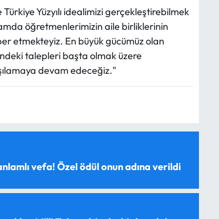
 Türkiye Yüzyılı idealimizi gerçekleştirebilmek
mda öğretmenlerimizin aile birliklerinin
rber etmekteyiz. En büyük gücümüz olan
ndeki talepleri başta olmak üzere
rşılamaya devam edeceğiz."
anlamlı vefa! Özel ödül onun adına verildi