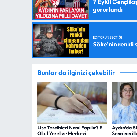
7 Eylül Gençlik
gururlandı
EDITÖRÜN SEÇTIĞI
Söke'nin renkli
Bunlar da ilginizi çekebilir
Lise Tercihleri Nasıl Yapılır? E-
Aydın’da 5
Okul Yerel ve Merkezi
Sena'nın ilk