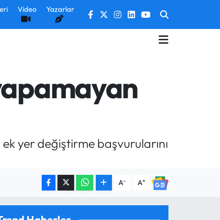
eri
Video
Yazarlar
e yapamayan
k yer değiştirme başvurularını
-
+
A
A
Trend Haberler