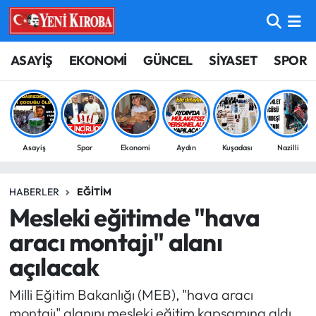
ASAYİŞ
Aydın Nöbetçi Eczaneler
ASAYİŞ
EKONOMİ
GÜNCEL
SİYASET
SPOR
BİLİM-TEKNOLOJİ
Aydın Hava Durumu
ÇEVRE
Aydin Namaz Vakitleri
Asayiş
Spor
Ekonomi
Aydın
Kuşadası
Nazilli
DÜNYA
Aydın Trafik Yoğunluk Haritası
HABERLER
EĞITIM
EĞİTİM
Süper Lig Puan Durumu ve Fikstür
Mesleki eğitimde "hava
EKONOMİ
Tüm Manşetler
aracı montajı" alanı
açılacak
GÜNCEL
Son Dakika Haberleri
Milli Eğitim Bakanlığı (MEB), "hava aracı
GÜNDEM
Haber Arşivi
montajı" alanını mesleki eğitim kapsamına aldı.