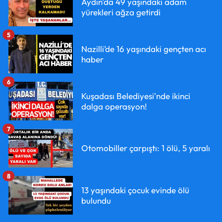
Aydın'da 49 yaşındaki adam
yürekleri ağza getirdi
5
Nazilli’de 16 yaşındaki gençten acı
haber
6
Kuşadası Belediyesi'nde ikinci
dalga operasyon!
7
Otomobiller çarpıştı: 1 ölü, 5 yaralı
8
13 yaşındaki çocuk evinde ölü
bulundu