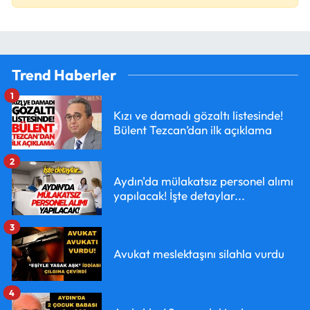
Trend Haberler
1
Kızı ve damadı gözaltı listesinde!
Bülent Tezcan’dan ilk açıklama
2
Aydın'da mülakatsız personel alımı
yapılacak! İşte detaylar...
3
Avukat meslektaşını silahla vurdu
4