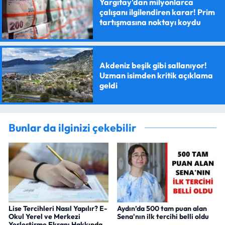
Yargıtay'dan milyonlarca
çalışanı ilgilendiren karar! Prim
tartışmasına noktayı koydu
Akdeniz beşik gibi sallanıyor!
Uzman isimden kritik açıklama
geldi
Bunlar da ilginizi çekebilir
Lise Tercihleri Nasıl Yapılır? E-
Aydın’da 500 tam puan alan
Okul Yerel ve Merkezi
Sena'nın ilk tercihi belli oldu
Yerleştirme Ekranı Hakkında