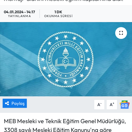
MAGAZİN
04.01.2024 - 14:17
1 DK
YAYINLANMA
OKUNMA SÜRESI
SAĞLIK
SİYASET
SPOR
TARIM
TURİZM
YAŞAM
Paylaş
-
+
A
A
RESMİ İLANLAR
MEB Mesleki ve Teknik Eğitim Genel Müdürlüğü,
3308 sayılı Mesleki Eğitim Kanunu'na göre
HABER İLAN